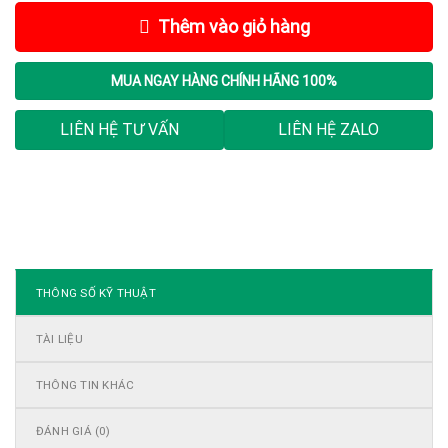
Thêm vào giỏ hàng
MUA NGAY
HÀNG CHÍNH HÃNG 100%
LIÊN HỆ TƯ VẤN
LIÊN HỆ ZALO
THÔNG SỐ KỸ THUẬT
TÀI LIỆU
THÔNG TIN KHÁC
ĐÁNH GIÁ (0)