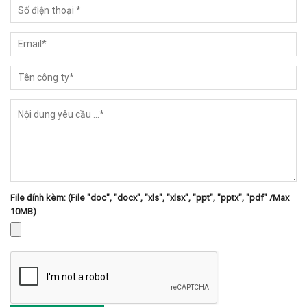
File đính kèm: (File "doc", "docx", "xls", "xlsx", "ppt", "pptx", "pdf" /Max
10MB)