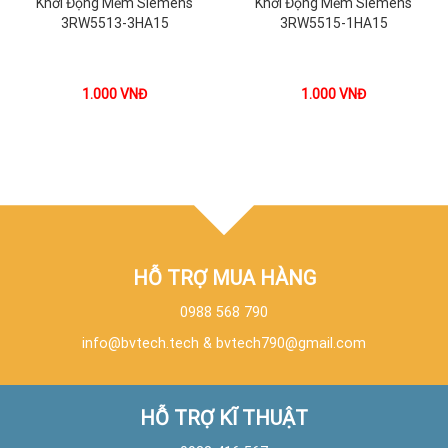
Khởi Động Mềm Siemens
Khởi Động Mềm Siemens
3RW5513-3HA15
3RW5515-1HA15
1.000
VNĐ
1.000
VNĐ
HỖ TRỢ MUA HÀNG
0988 568 790
info@bvtech.tech
&
bvtech790@gmail.com
HỖ TRỢ KĨ THUẬT