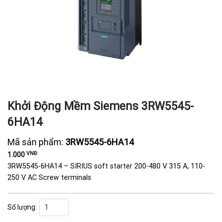
Khởi Động Mềm Siemens 3RW5545-
6HA14
Mã sản phẩm:
3RW5545-6HA14
VNĐ
1.000
3RW5545-6HA14 – SIRIUS soft starter 200-480 V 315 A, 110-
250 V AC Screw terminals
Khởi Động Mềm Siemens 3RW5545-6HA14 số lượng