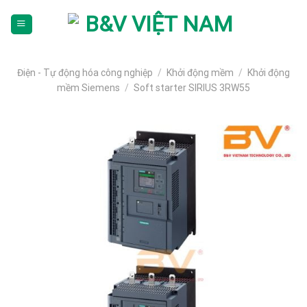
Skip
To
Content
(tạm
dịch)
Điện - Tự động hóa công nghiệp
/
Khởi động mềm
/
Khởi động
mềm Siemens
/
Soft starter SIRIUS 3RW55