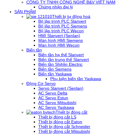
CÔNG TY TNHH CÔNG NGHỆ B&V VIỆT NAM
Chứng nhận đại lý
SẢN PHẨM
Thiết bị tự động hoá
Bộ lập trình PLC Slanvert
Bộ lập trình PLC Siemens
Bộ lập trình PLC Wecon
HMI Slanvert (Senlan)
Màn hình HMI Siemens
Màn hình HMI Wecon
Biến tần
Biến tần hạ thế Slanvert
Biến tần trung thế Slanvert
Biến tần Shihlin Electric
Biến tần Siemens
Biến tần Yaskawa
Phụ kiện biến tần Yaskawa
Động Cơ Servo
Servo Slanvert (Senlan)
AC Servo Delta
AC Servo Estun
AC Servo Mitsubishi
AC Servo Yaskawa
Thiết bị đóng cắt
Thiết bị đóng cắt LS
Thiết bị đóng cắt Eaton
Thiết bị đóng cắt Schneider
Thiết bị đóng cắt Mitsubishi