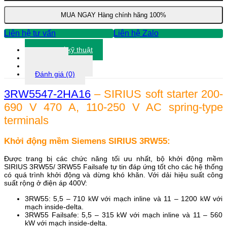
3RW5547-
2HA16
MUA NGAY
Hàng chính hãng 100%
số
lượng
Liên hệ tư vấn
Liên hệ Zalo
Thông số kỹ thuật
Tài liệu
Thông tin khác
Đánh giá (0)
3RW5547-2HA16
– SIRIUS soft starter 200-
690 V 470 A, 110-250 V AC spring-type
terminals
Khởi động mềm Siemens SIRIUS 3RW55:
Được trang bị các chức năng tối ưu nhất, bộ khởi động mềm
SIRIUS 3RW55/ 3RW55 Failsafe tự tin đáp ứng tốt cho các hệ thống
có quá trình khởi động và dừng khó khăn. Với dải hiệu suất công
suất rộng ở điện áp 400V:
3RW55: 5,5 – 710 kW với mạch inline và 11 – 1200 kW với
mạch inside-delta.
3RW55 Failsafe: 5,5 – 315 kW với mạch inline và 11 – 560
kW với mạch inside-delta.