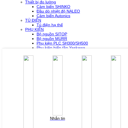
Thiết bị đo lường
Cảm biến SHINKO
Đầu dò nhiệt độ NALEO
Cảm biến Autonics
TỦ ĐIỆN
Tủ điện hạ thế
PHỤ KIỆN
Bộ nguồn SITOP
Bộ nguồn MURR
Phụ kiện PLC SH300/SH500
Phụ kiện biến tần Yaskawa
Phụ kiện Servo Sigma 5
Phụ kiện Servo Sigma 7
HỖ TRỢ KỸ THUẬT
Tải về /Download
Giải pháp/Ứng dụng
Tài liệu tổng hợp
Tra cứu lỗi biến tần các hãng
DỰ ÁN
LIÊN HỆ
TUYỂN DỤNG
Đăng nhập
Tra cứu lỗi biến tần
YÊU CẦU BÁO GIÁ
Nhắn tin
Vui lòng điền thông tin form bên dưới để chúng tôi