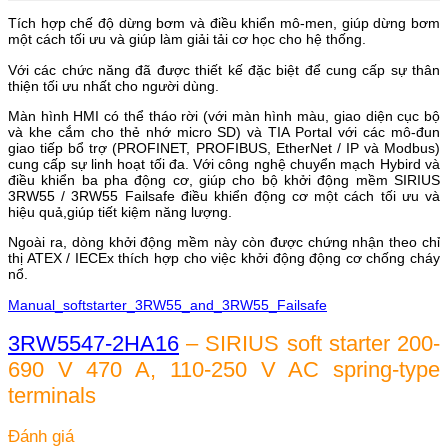
Tích hợp chế độ dừng bơm và điều khiển mô-men, giúp dừng bơm
một cách tối ưu và giúp làm giải tải cơ học cho hệ thống.
Với các chức năng đã được thiết kế đặc biệt để cung cấp sự thân
thiện tối ưu nhất cho người dùng.
Màn hình HMI có thể tháo rời (với màn hình màu, giao diện cục bộ
và khe cắm cho thẻ nhớ micro SD) và TIA Portal với các mô-đun
giao tiếp bổ trợ (PROFINET, PROFIBUS, EtherNet / IP và Modbus)
cung cấp sự linh hoạt tối đa. Với công nghệ chuyển mạch Hybird và
điều khiển ba pha động cơ, giúp cho bộ khởi động mềm SIRIUS
3RW55 / 3RW55 Failsafe điều khiển động cơ một cách tối ưu và
hiệu quả,giúp tiết kiệm năng lượng.
Ngoài ra, dòng khởi động mềm này còn được chứng nhận theo chỉ
thị ATEX / IECEx thích hợp cho việc khởi động động cơ chống cháy
nổ.
Manual_softstarter_3RW55_and_3RW55_Failsafe
3RW5547-2HA16
– SIRIUS soft starter 200-
690 V 470 A, 110-250 V AC spring-type
terminals
Đánh giá