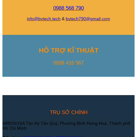
0988 568 790
info@bvtech.tech
&
bvtech790@gmail.com
HỖ TRỢ KĨ THUẬT
0938 416 567
TRỤ SỞ CHÍNH
688/24/15A Tân Kỳ Tân Quý, Phường Bình Hưng Hoà, Thành phố
Hồ Chí Minh