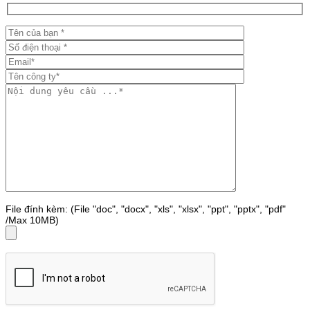
File đính kèm: (File "doc", "docx", "xls", "xlsx", "ppt", "pptx", "pdf"
/Max 10MB)