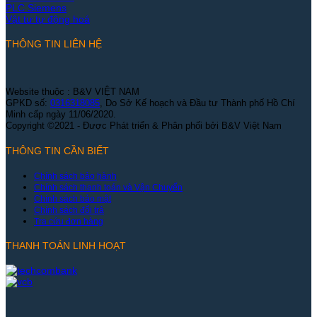
PLC Siemens
Vật tư tự động hoá
THÔNG TIN LIÊN HỆ
Website thuộc : B&V VIỆT NAM
GPKD số:
0316318085
, Do Sở Kế hoạch và Đầu tư Thành phố Hồ Chí
Minh cấp ngày 11/06/2020.
Copyright ©2021 - Được Phát triển & Phân phối bởi B&V Việt Nam
THÔNG TIN CẦN BIẾT
Chính sách bảo hành
Chính sách thanh toán và Vận Chuyển
Chính sách bảo mật
Chính sách đổi trả
Tra cứu đơn hàng
THANH TOÁN LINH HOẠT