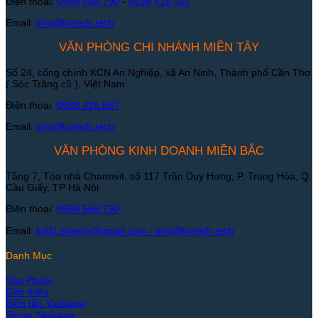
Điện thoại:
0988 568 790
-
0938 416 567
Email:
info@bvtech.tech
VĂN PHÒNG CHI NHÁNH MIỀN TÂY
Số 24, cổng chính KCN An Nghiệp, xã An Ninh, Thành phố Cần Thơ
( Sóc Trăng cũ ), Việt Nam
Điện thoại:
0938 416 567
Email:
info@bvtech.tech
VĂN PHÒNG KINH DOANH MIỀN BẮC
Tầng 7, Tòa nhà Charmvit, số 117 Trần Duy Hưng, P. Trung Hòa, Q.
Cầu Giấy, TP Hà Nội
Điện thoại:
0988 568 790
Email:
kd01.bvtech@gmail.com -
info@bvtech.tech
Danh Mục
Sản Phẩm
Giới thiệu
Biến tần Yaskawa
Servo Yaskawa