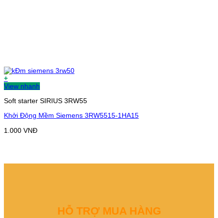
+
View nhanh
Soft starter SIRIUS 3RW55
Khởi Động Mềm Siemens 3RW5515-1HA15
1.000
VNĐ
HỖ TRỢ MUA HÀNG