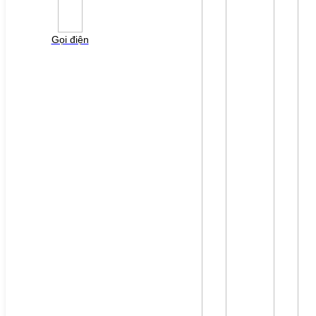
liên hệ gởi báo giá cho quý khách!
Gọi điện
File đính kèm: (File "doc", "docx", "xls", "xlsx", "ppt",
"pptx", "pdf" /Max 10MB)