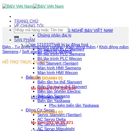
Skip
To
Content
(tạm
TRANG CHỦ
dịch)
VỀ CHÚNG TÔI
Tìm
CÔNG TY TNHH CÔNG NGHỆ B&V VIỆT NAM
kiếm:
Chứng nhận đại lý
SẢN PHẨM
Thiết bị tự động hoá
Điện - Tự động hóa công nghiệp
/
Khởi động mềm
/
Khởi động mềm
Bộ lập trình PLC Slanvert
Siemens
/
Soft starter SIRIUS 3RW55
Bộ lập trình PLC Siemens
Bộ lập trình PLC Wecon
HỖ TRỢ TRỰC TUYẾN
HMI Slanvert (Senlan)
Màn hình HMI Siemens
Màn hình HMI Wecon
Biến tần
KINH DOANH 01
Biến tần hạ thế Slanvert
Biến tần trung thế Slanvert
Mr Nghĩa 0777 236 836
Biến tần Shihlin Electric
Biến tần Siemens
kd1@bvtech.tech
Biến tần Yaskawa
Phụ kiện biến tần Yaskawa
Động Cơ Servo
KINH DOANH
02
Servo Slanvert (Senlan)
AC Servo Delta
Mr Sơn
093 55 86 871
AC Servo Estun
AC Servo Mitsubishi