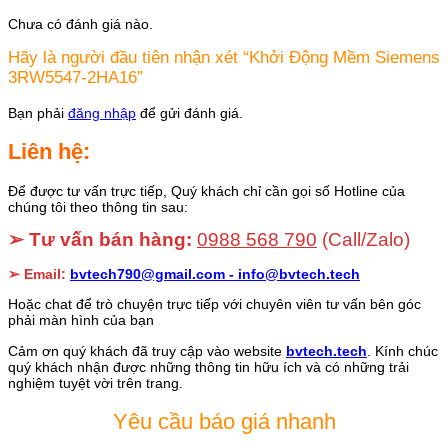
Chưa có đánh giá nào.
Hãy là người đầu tiên nhận xét “Khởi Động Mềm Siemens
3RW5547-2HA16”
Bạn phải
đăng nhập
để gửi đánh giá.
Liên hệ:
Để được tư vấn trực tiếp, Quý khách chỉ cần gọi số Hotline của
chúng tôi theo thông tin sau:
➢ Tư vấn bán hàng:
0988 568 790
(Call/Zalo)
➢ Email:
bvtech790@gmail.com -
info@bvtech.tech
Hoặc chat để trò chuyện trực tiếp với chuyên viên tư vấn bên góc
phải màn hình của bạn
Cảm ơn quý khách đã truy cập vào website
bvtech.tech
. Kính chúc
quý khách nhận được những thông tin hữu ích và có những trải
nghiệm tuyệt vời trên trang.
Yêu cầu báo giá nhanh