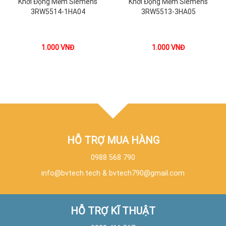
Khởi Động Mềm Siemens
Khởi Động Mềm Siemens
3RW5514-1HA04
3RW5513-3HA05
1.000
VNĐ
1.000
VNĐ
HỖ TRỢ MUA HÀNG
0988 568 790
info@bvtech.tech
&
bvtech790@gmail.com
HỖ TRỢ KĨ THUẬT