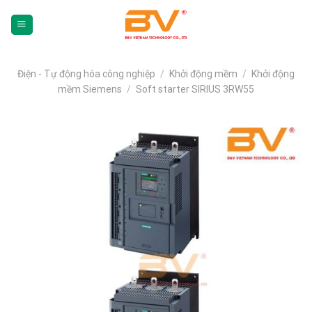
Skip
To
Content
(tạm
dịch)
Điện - Tự động hóa công nghiệp
/
Khởi động mềm
/
Khởi động
mềm Siemens
/
Soft starter SIRIUS 3RW55