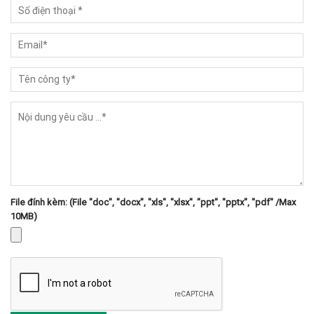
File đính kèm: (File "doc", "docx", "xls", "xlsx", "ppt", "pptx", "pdf" /Max
10MB)