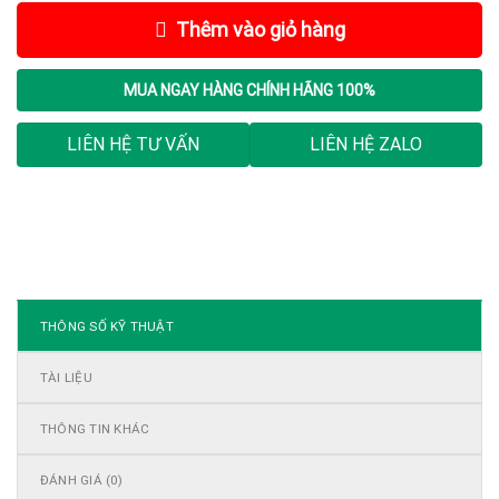
Thêm vào giỏ hàng
MUA NGAY
HÀNG CHÍNH HÃNG 100%
LIÊN HỆ TƯ VẤN
LIÊN HỆ ZALO
THÔNG SỐ KỸ THUẬT
TÀI LIỆU
THÔNG TIN KHÁC
ĐÁNH GIÁ (0)