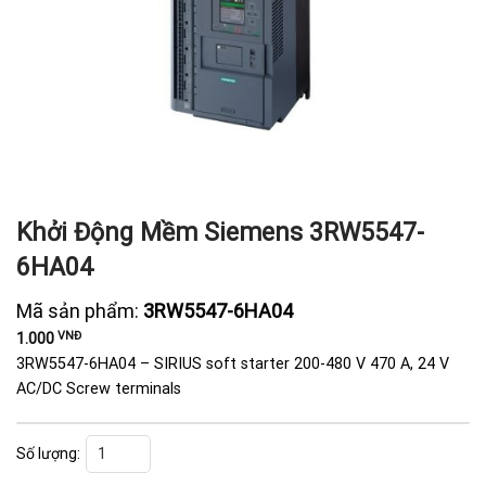
Khởi Động Mềm Siemens 3RW5547-
6HA04
Mã sản phẩm:
3RW5547-6HA04
VNĐ
1.000
3RW5547-6HA04 – SIRIUS soft starter 200-480 V 470 A, 24 V
AC/DC Screw terminals
Khởi Động Mềm Siemens 3RW5547-6HA04 số lượng