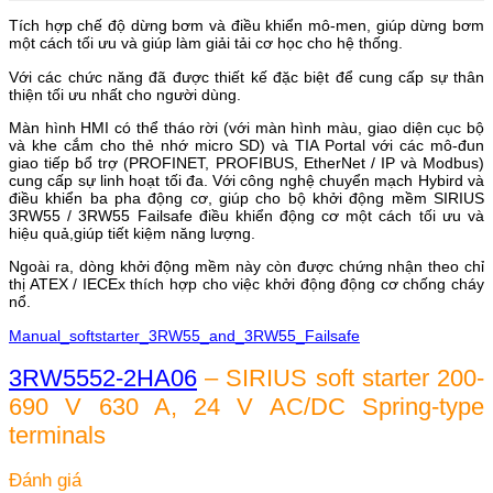
Tích hợp chế độ dừng bơm và điều khiển mô-men, giúp dừng bơm
một cách tối ưu và giúp làm giải tải cơ học cho hệ thống.
Với các chức năng đã được thiết kế đặc biệt để cung cấp sự thân
thiện tối ưu nhất cho người dùng.
Màn hình HMI có thể tháo rời (với màn hình màu, giao diện cục bộ
và khe cắm cho thẻ nhớ micro SD) và TIA Portal với các mô-đun
giao tiếp bổ trợ (PROFINET, PROFIBUS, EtherNet / IP và Modbus)
cung cấp sự linh hoạt tối đa. Với công nghệ chuyển mạch Hybird và
điều khiển ba pha động cơ, giúp cho bộ khởi động mềm SIRIUS
3RW55 / 3RW55 Failsafe điều khiển động cơ một cách tối ưu và
hiệu quả,giúp tiết kiệm năng lượng.
Ngoài ra, dòng khởi động mềm này còn được chứng nhận theo chỉ
thị ATEX / IECEx thích hợp cho việc khởi động động cơ chống cháy
nổ.
Manual_softstarter_3RW55_and_3RW55_Failsafe
3RW5552-2HA06
– SIRIUS soft starter 200-
690 V 630 A, 24 V AC/DC Spring-type
terminals
Đánh giá