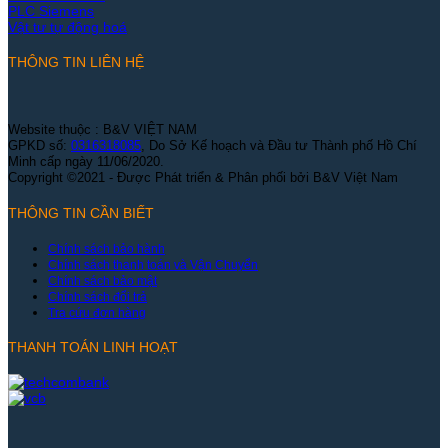
PLC Siemens
Vật tư tự động hoá
THÔNG TIN LIÊN HỆ
Website thuộc : B&V VIỆT NAM
GPKD số:
0316318085
, Do Sở Kế hoạch và Đầu tư Thành phố Hồ Chí
Minh cấp ngày 11/06/2020.
Copyright ©2021 - Được Phát triển & Phân phối bởi B&V Việt Nam
THÔNG TIN CẦN BIẾT
Chính sách bảo hành
Chính sách thanh toán và Vận Chuyển
Chính sách bảo mật
Chính sách đổi trả
Tra cứu đơn hàng
THANH TOÁN LINH HOẠT