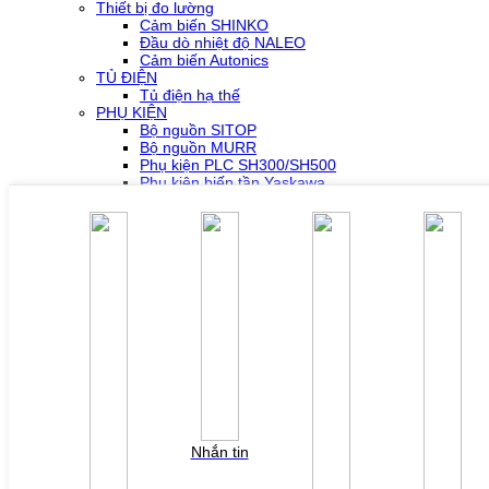
Thiết bị đo lường
Cảm biến SHINKO
Đầu dò nhiệt độ NALEO
Cảm biến Autonics
TỦ ĐIỆN
Tủ điện hạ thế
PHỤ KIỆN
Bộ nguồn SITOP
Bộ nguồn MURR
Phụ kiện PLC SH300/SH500
Phụ kiện biến tần Yaskawa
Phụ kiện Servo Sigma 5
Phụ kiện Servo Sigma 7
HỖ TRỢ KỸ THUẬT
Tải về /Download
Giải pháp/Ứng dụng
Tài liệu tổng hợp
Tra cứu lỗi biến tần các hãng
DỰ ÁN
LIÊN HỆ
TUYỂN DỤNG
Đăng nhập
Tra cứu lỗi biến tần
YÊU CẦU BÁO GIÁ
Nhắn tin
Vui lòng điền thông tin form bên dưới để chúng tôi