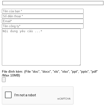
File đính kèm: (File "doc", "docx", "xls", "xlsx", "ppt", "pptx", "pdf"
/Max 10MB)