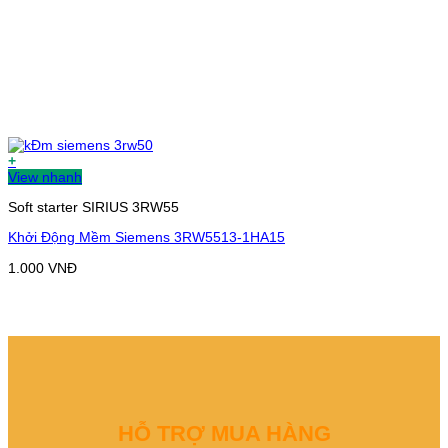
+
View nhanh
Soft starter SIRIUS 3RW55
Khởi Động Mềm Siemens 3RW5513-1HA15
1.000
VNĐ
HỖ TRỢ MUA HÀNG