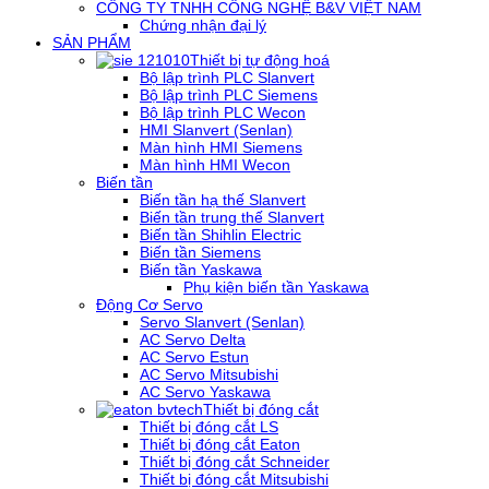
CÔNG TY TNHH CÔNG NGHỆ B&V VIỆT NAM
Chứng nhận đại lý
SẢN PHẨM
Thiết bị tự động hoá
Bộ lập trình PLC Slanvert
Bộ lập trình PLC Siemens
Bộ lập trình PLC Wecon
HMI Slanvert (Senlan)
Màn hình HMI Siemens
Màn hình HMI Wecon
Biến tần
Biến tần hạ thế Slanvert
Biến tần trung thế Slanvert
Biến tần Shihlin Electric
Biến tần Siemens
Biến tần Yaskawa
Phụ kiện biến tần Yaskawa
Động Cơ Servo
Servo Slanvert (Senlan)
AC Servo Delta
AC Servo Estun
AC Servo Mitsubishi
AC Servo Yaskawa
Thiết bị đóng cắt
Thiết bị đóng cắt LS
Thiết bị đóng cắt Eaton
Thiết bị đóng cắt Schneider
Thiết bị đóng cắt Mitsubishi