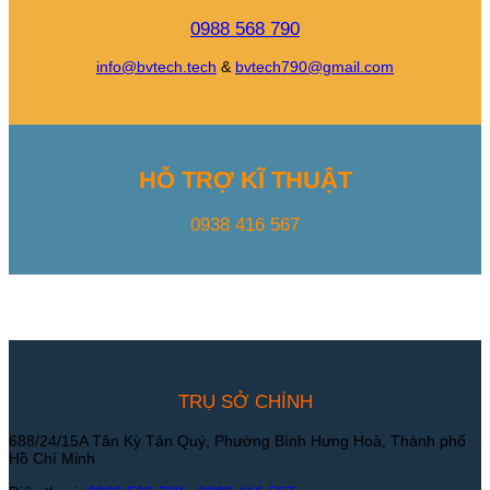
0988 568 790
info@bvtech.tech
&
bvtech790@gmail.com
HỖ TRỢ KĨ THUẬT
0938 416 567
TRỤ SỞ CHÍNH
688/24/15A Tân Kỳ Tân Quý, Phường Bình Hưng Hoà, Thành phố
Hồ Chí Minh