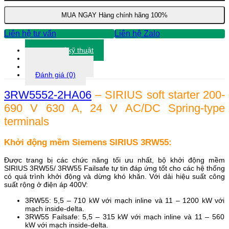
3RW5552-
2HA06
MUA NGAY
Hàng chính hãng 100%
số
lượng
Liên hệ tư vấn
Liên hệ Zalo
Thông số kỹ thuật
Tài liệu
Thông tin khác
Đánh giá (0)
3RW5552-2HA06
– SIRIUS soft starter 200-
690 V 630 A, 24 V AC/DC Spring-type
terminals
Khởi động mềm Siemens SIRIUS 3RW55:
Được trang bị các chức năng tối ưu nhất, bộ khởi động mềm
SIRIUS 3RW55/ 3RW55 Failsafe tự tin đáp ứng tốt cho các hệ thống
có quá trình khởi động và dừng khó khăn. Với dải hiệu suất công
suất rộng ở điện áp 400V:
3RW55: 5,5 – 710 kW với mạch inline và 11 – 1200 kW với
mạch inside-delta.
3RW55 Failsafe: 5,5 – 315 kW với mạch inline và 11 – 560
kW với mạch inside-delta.