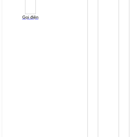
liên hệ gởi báo giá cho quý khách!
Gọi điện
File đính kèm: (File "doc", "docx", "xls", "xlsx", "ppt",
"pptx", "pdf" /Max 10MB)