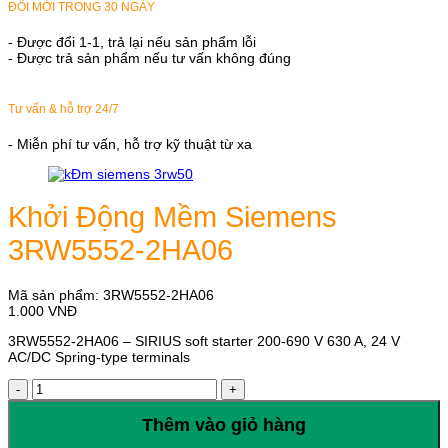
ĐỔI MỚI TRONG 30 NGÀY
- Được đổi 1-1, trả lại nếu sản phẩm lỗi
- Được trả sản phẩm nếu tư vấn không đúng
Tư vấn & hỗ trợ 24/7
- Miễn phí tư vấn, hỗ trợ kỹ thuật từ xa
Khởi Động Mềm Siemens
3RW5552-2HA06
Mã sản phẩm:
3RW5552-2HA06
1.000
VNĐ
3RW5552-2HA06 – SIRIUS soft starter 200-690 V 630 A, 24 V
AC/DC Spring-type terminals
Khởi
Động
Mềm
Thêm vào giỏ hàng
Siemens