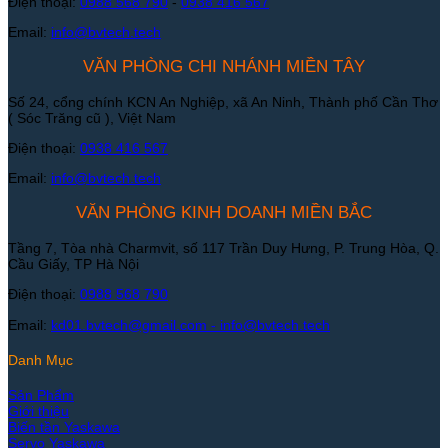
Điện thoại:
0988 568 790
-
0938 416 567
Email:
info@bvtech.tech
VĂN PHÒNG CHI NHÁNH MIỀN TÂY
Số 24, cổng chính KCN An Nghiệp, xã An Ninh, Thành phố Cần Thơ
( Sóc Trăng cũ ), Việt Nam
Điện thoại:
0938 416 567
Email:
info@bvtech.tech
VĂN PHÒNG KINH DOANH MIỀN BẮC
Tầng 7, Tòa nhà Charmvit, số 117 Trần Duy Hưng, P. Trung Hòa, Q.
Cầu Giấy, TP Hà Nội
Điện thoại:
0988 568 790
Email:
kd01.bvtech@gmail.com -
info@bvtech.tech
Danh Mục
Sản Phẩm
Giới thiệu
Biến tần Yaskawa
Servo Yaskawa