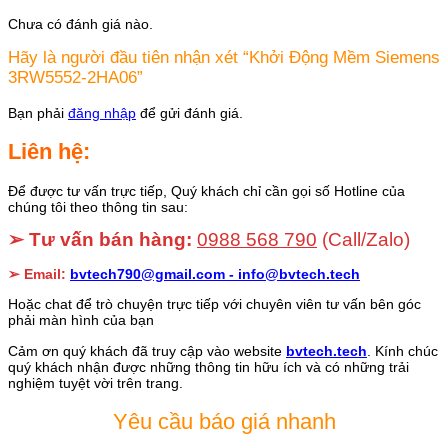
Chưa có đánh giá nào.
Hãy là người đầu tiên nhận xét “Khởi Động Mềm Siemens
3RW5552-2HA06”
Bạn phải
đăng nhập
để gửi đánh giá.
Liên hệ:
Để được tư vấn trực tiếp, Quý khách chỉ cần gọi số Hotline của
chúng tôi theo thông tin sau:
➢ Tư vấn bán hàng:
0988 568 790
(Call/Zalo)
➢ Email:
bvtech790@gmail.com -
info@bvtech.tech
Hoặc chat để trò chuyện trực tiếp với chuyên viên tư vấn bên góc
phải màn hình của bạn
Cảm ơn quý khách đã truy cập vào website
bvtech.tech
. Kính chúc
quý khách nhận được những thông tin hữu ích và có những trải
nghiệm tuyệt vời trên trang.
Yêu cầu báo giá nhanh