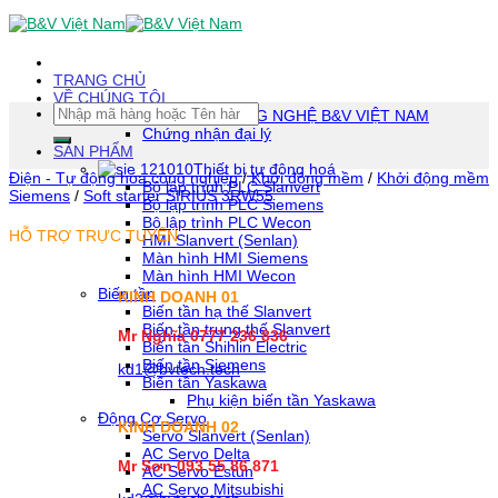
Skip
To
Content
(tạm
TRANG CHỦ
dịch)
VỀ CHÚNG TÔI
Tìm
CÔNG TY TNHH CÔNG NGHỆ B&V VIỆT NAM
kiếm:
Chứng nhận đại lý
SẢN PHẨM
Thiết bị tự động hoá
Điện - Tự động hóa công nghiệp
/
Khởi động mềm
/
Khởi động mềm
Bộ lập trình PLC Slanvert
Siemens
/
Soft starter SIRIUS 3RW55
Bộ lập trình PLC Siemens
Bộ lập trình PLC Wecon
HỖ TRỢ TRỰC TUYẾN
HMI Slanvert (Senlan)
Màn hình HMI Siemens
Màn hình HMI Wecon
Biến tần
KINH DOANH 01
Biến tần hạ thế Slanvert
Biến tần trung thế Slanvert
Mr Nghĩa 0777 236 836
Biến tần Shihlin Electric
Biến tần Siemens
kd1@bvtech.tech
Biến tần Yaskawa
Phụ kiện biến tần Yaskawa
Động Cơ Servo
KINH DOANH
02
Servo Slanvert (Senlan)
AC Servo Delta
Mr Sơn
093 55 86 871
AC Servo Estun
AC Servo Mitsubishi