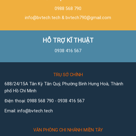
0988 568 790
info@bvtech.tech
&
bvtech790@gmail.com
HỖ TRỢ KĨ THUẬT
0938 416 567
TRỤ SỞ CHÍNH
688/24/15A Tân Kỳ Tân Quý, Phường Bình Hưng Hoà, Thành
phố Hồ Chí Minh
Điện thoại:
0988 568 790
-
0938 416 567
Email:
info@bvtech.tech
VĂN PHÒNG CHI NHÁNH MIỀN TÂY