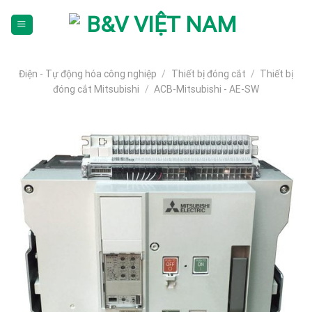
Skip
To
Content
(tạm
dịch)
Điện - Tự động hóa công nghiệp
/
Thiết bị đóng cắt
/
Thiết bị
đóng cắt Mitsubishi
/
ACB-Mitsubishi - AE-SW