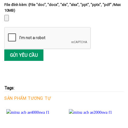
File đính kèm: (File "doc", "docx", "xls", "xlsx", "ppt", "pptx", "pdf" /Max
10MB)
Tags:
SẢN PHẨM TƯƠNG TỰ