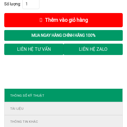
AE4000-SWA 4P 4000A 85kA FIX số lượng
Thêm vào giỏ hàng
MUA NGAY
HÀNG CHÍNH HÃNG 100%
LIÊN HỆ TƯ VẤN
LIÊN HỆ ZALO
THÔNG SỐ KỸ THUẬT
TÀI LIỆU
THÔNG TIN KHÁC