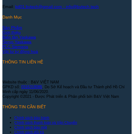
Email:
kd01.bvtech@gmail.com -
info@bvtech.tech
Danh Mục
Sản Phẩm
Giới thiệu
Biến tần Yaskawa
Servo Yaskawa
PLC Siemens
Vật tư tự động hoá
THÔNG TIN LIÊN HỆ
Website thuộc : B&V VIỆT NAM
GPKD số:
0316318085
, Do Sở Kế hoạch và Đầu tư Thành phố Hồ Chí
Minh cấp ngày 11/06/2020.
Copyright ©2021 - Được Phát triển & Phân phối bởi B&V Việt Nam
THÔNG TIN CẦN BIẾT
Chính sách bảo hành
Chính sách thanh toán và Vận Chuyển
Chính sách bảo mật
Chính sách đổi trả