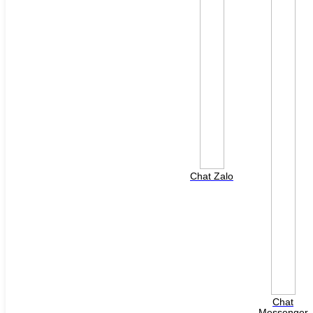
File đính kèm: (File "doc", "docx", "xls", "xlsx", "ppt",
"pptx", "pdf" /Max 10MB)
Chat Zalo
HOTLINE HỖ TRỢ
0988 568 790
8h00 - 17h00 ( Thứ 2 - Thứ 7 )
Chat
Messenger