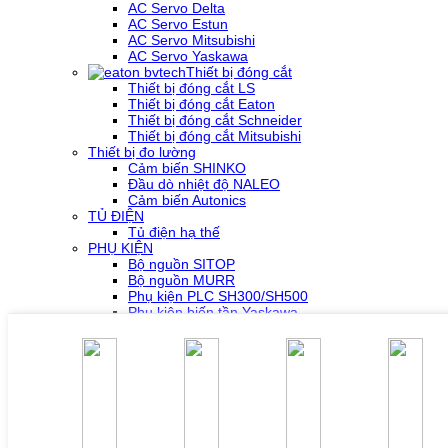
AC Servo Delta
AC Servo Estun
AC Servo Mitsubishi
AC Servo Yaskawa
Thiết bị đóng cắt
Thiết bị đóng cắt LS
Thiết bị đóng cắt Eaton
Thiết bị đóng cắt Schneider
Thiết bị đóng cắt Mitsubishi
Thiết bị đo lường
Cảm biến SHINKO
Đầu dò nhiệt độ NALEO
Cảm biến Autonics
TỦ ĐIỆN
Tủ điện hạ thế
PHỤ KIỆN
Bộ nguồn SITOP
Bộ nguồn MURR
Phụ kiện PLC SH300/SH500
Phụ kiện biến tần Yaskawa
Phụ kiện Servo Sigma 5
Phụ kiện Servo Sigma 7
HỖ TRỢ KỸ THUẬT
Tải về /Download
Giải pháp/Ứng dụng
Tài liệu tổng hợp
Tra cứu lỗi biến tần các hãng
DỰ ÁN