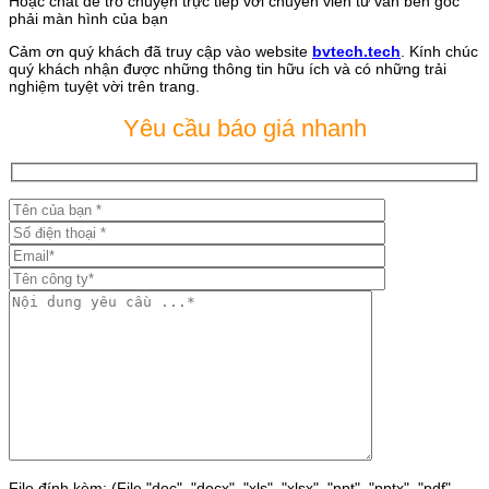
Hoặc chat để trò chuyện trực tiếp với chuyên viên tư vấn bên góc
phải màn hình của bạn
Cảm ơn quý khách đã truy cập vào website
bvtech.tech
. Kính chúc
quý khách nhận được những thông tin hữu ích và có những trải
nghiệm tuyệt vời trên trang.
Yêu cầu báo giá nhanh
File đính kèm: (File "doc", "docx", "xls", "xlsx", "ppt", "pptx", "pdf"