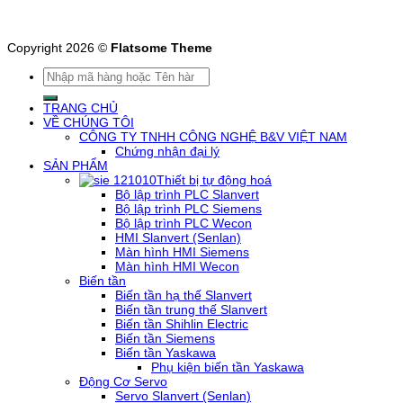
Copyright 2026 ©
Flatsome Theme
Tìm
kiếm:
TRANG CHỦ
VỀ CHÚNG TÔI
CÔNG TY TNHH CÔNG NGHỆ B&V VIỆT NAM
Chứng nhận đại lý
SẢN PHẨM
Thiết bị tự động hoá
Bộ lập trình PLC Slanvert
Bộ lập trình PLC Siemens
Bộ lập trình PLC Wecon
HMI Slanvert (Senlan)
Màn hình HMI Siemens
Màn hình HMI Wecon
Biến tần
Biến tần hạ thế Slanvert
Biến tần trung thế Slanvert
Biến tần Shihlin Electric
Biến tần Siemens
Biến tần Yaskawa
Phụ kiện biến tần Yaskawa
Động Cơ Servo
Servo Slanvert (Senlan)