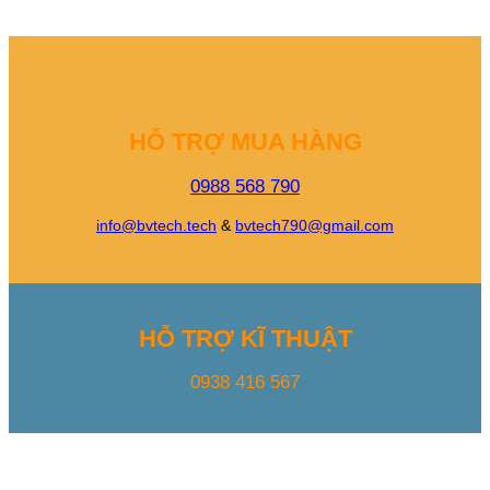
HỖ TRỢ MUA HÀNG
0988 568 790
info@bvtech.tech
&
bvtech790@gmail.com
HỖ TRỢ KĨ THUẬT
0938 416 567