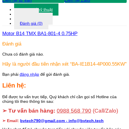
Liên hệ tư vấn
Liên hệ Zalo
Thông số kỹ thuật
Tài liệu
Thông tin khác
Đánh giá (0)
Motor B14 TMX BA1-801-4 0.75HP
Đánh giá
Chưa có đánh giá nào.
Hãy là người đầu tiên nhận xét “BA-IE1B14-4P000.55KW”
Bạn phải
đăng nhập
để gửi đánh giá.
Liên hệ:
Để được tư vấn trực tiếp, Quý khách chỉ cần gọi số Hotline của
chúng tôi theo thông tin sau:
➢ Tư vấn bán hàng:
0988 568 790
(Call/Zalo)
➢ Email:
bvtech790@gmail.com -
info@bvtech.tech