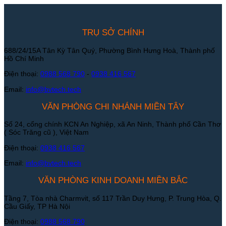
TRỤ SỞ CHÍNH
688/24/15A Tân Kỳ Tân Quý, Phường Bình Hưng Hoà, Thành phố
Hồ Chí Minh
Điện thoại:
0988 568 790
-
0938 416 567
Email:
info@bvtech.tech
VĂN PHÒNG CHI NHÁNH MIỀN TÂY
Số 24, cổng chính KCN An Nghiệp, xã An Ninh, Thành phố Cần Thơ
( Sóc Trăng cũ ), Việt Nam
Điện thoại:
0938 416 567
Email:
info@bvtech.tech
VĂN PHÒNG KINH DOANH MIỀN BẮC
Tầng 7, Tòa nhà Charmvit, số 117 Trần Duy Hưng, P. Trung Hòa, Q.
Cầu Giấy, TP Hà Nội
Điện thoại:
0988 568 790