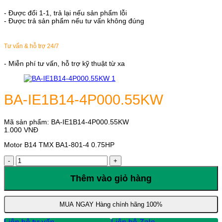
- Được đổi 1-1, trả lại nếu sản phẩm lỗi
- Được trả sản phẩm nếu tư vấn không đúng
Tư vấn & hỗ trợ 24/7
- Miễn phí tư vấn, hỗ trợ kỹ thuật từ xa
BA-IE1B14-4P000.55KW
Mã sản phẩm:
BA-IE1B14-4P000.55KW
1.000
VNĐ
Motor B14 TMX BA1-801-4 0.75HP
BA-
IE1B14-
4P000.55KW
Thêm vào giỏ hàng
số
lượng
MUA NGAY
Hàng chính hãng 100%