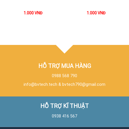
1.000
VNĐ
1.000
VNĐ
HỖ TRỢ MUA HÀNG
0988 568 790
info@bvtech.tech
&
bvtech790@gmail.com
HỖ TRỢ KĨ THUẬT
0938 416 567