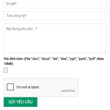
File đính kèm: (File "doc", "docx", "xls", "xlsx", "ppt", "pptx", "pdf" /Max
10MB)