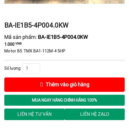
BA-IE1B5-4P004.0KW
Mã sản phẩm:
BA-IE1B5-4P004.0KW
VNĐ
1.000
Motor B5 TMX BA1-112M-4 5HP
BA-IE1B5-4P004.0KW số lượng
Thêm vào giỏ hàng
MUA NGAY
HÀNG CHÍNH HÃNG 100%
LIÊN HỆ TƯ VẤN
LIÊN HỆ ZALO