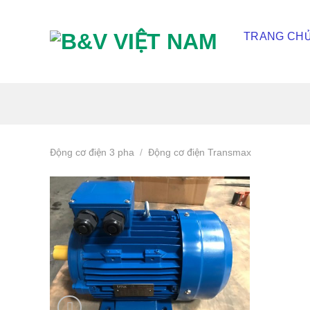
Skip
To
TRANG CH
Content
(tạm
dịch)
Động cơ điện 3 pha
/
Động cơ điện Transmax