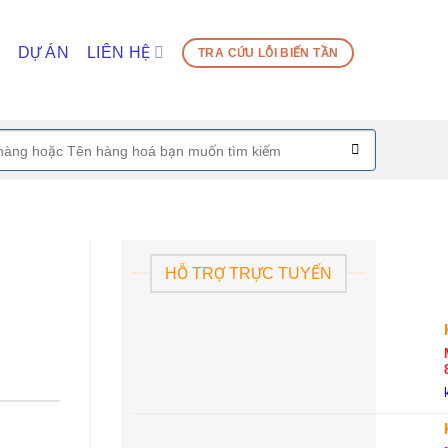
DỰ ÁN
LIÊN HỆ
TRA CỨU LỖI BIẾN TẦN
HỖ TRỢ TRỰC TUYẾN