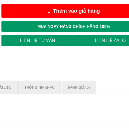
Thêm vào giỏ hàng
MUA NGAY
HÀNG CHÍNH HÃNG 100%
LIÊN HỆ TƯ VẤN
LIÊN HỆ ZALO
ÀI LIỆU
THÔNG TIN KHÁC
ĐÁNH GIÁ (0)