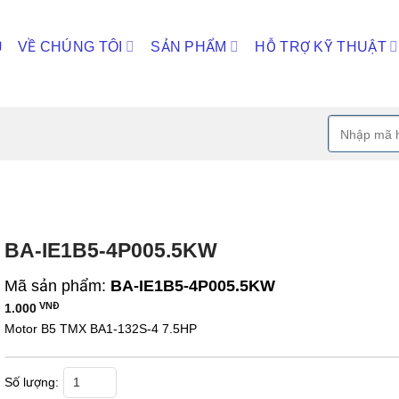
Ủ
VỀ CHÚNG TÔI
SẢN PHẨM
HỖ TRỢ KỸ THUẬT
Tìm
kiếm:
BA-IE1B5-4P005.5KW
Mã sản phẩm:
BA-IE1B5-4P005.5KW
VNĐ
1.000
Motor B5 TMX BA1-132S-4 7.5HP
BA-IE1B5-4P005.5KW số lượng