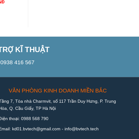
NĐ
1.000
VNĐ
1.000
VNĐ
TRỢ KĨ THUẬT
0938 416 567
VĂN PHÒNG KINH DOANH MIỀN BẮC
Tầng 7, Tòa nhà Charmvit, số 117 Trần Duy Hưng, P. Trung
Hòa, Q. Cầu Giấy, TP Hà Nội
Điện thoại:
0988 568 790
Email:
kd01.bvtech@gmail.com -
info@bvtech.tech