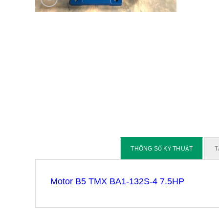
THÔNG SỐ KỸ THUẬT
T
Motor B5 TMX BA1-132S-4 7.5HP