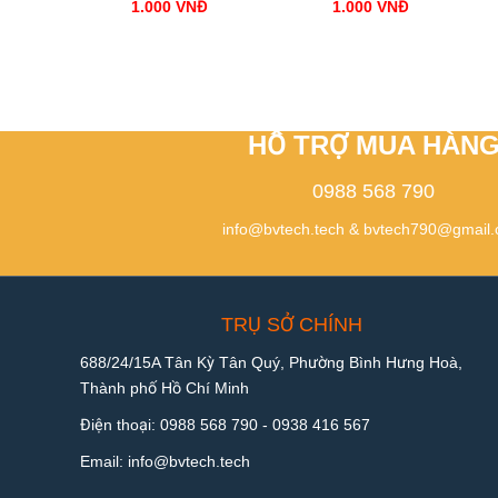
1.000
VNĐ
1.000
VNĐ
HỖ TRỢ MUA HÀN
0988 568 790
info@bvtech.tech
&
bvtech790@gmail
TRỤ SỞ CHÍNH
688/24/15A Tân Kỳ Tân Quý, Phường Bình Hưng Hoà,
Thành phố Hồ Chí Minh
Điện thoại:
0988 568 790
-
0938 416 567
Email:
info@bvtech.tech