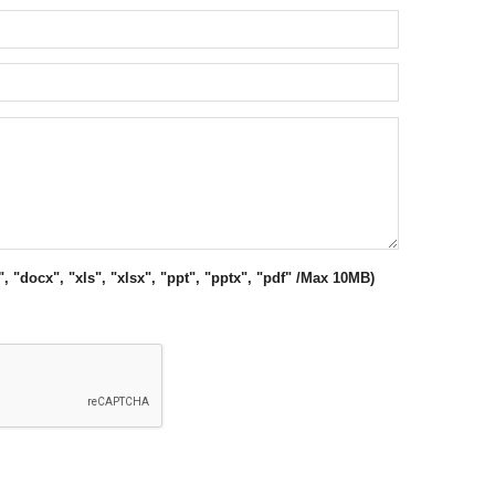
", "docx", "xls", "xlsx", "ppt", "pptx", "pdf" /Max 10MB)