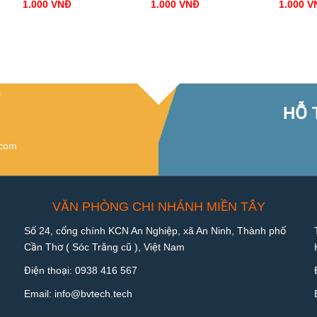
1.000
VNĐ
1.000
VNĐ
1.000
V
G
HỖ 
.com
VĂN PHÒNG CHI NHÁNH MIỀN TÂY
Số 24, cổng chính KCN An Nghiệp, xã An Ninh, Thành phố
Cần Thơ ( Sóc Trăng cũ ), Việt Nam
Điện thoại:
0938 416 567
Email:
info@bvtech.tech