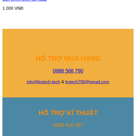
1.000
VNĐ
HỖ TRỢ MUA HÀNG
0988 568 790
info@bvtech.tech
&
bvtech790@gmail.com
HỖ TRỢ KĨ THUẬT
0938 416 567