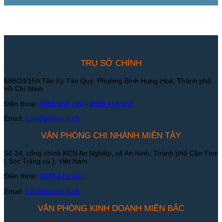
TRỤ SỞ CHÍNH
688/24/15A Tân Kỳ Tân Quý, Phường Bình Hưng Hoà, Thành phố
Hồ Chí Minh
Điện thoại:
0988 568 790
-
0938 416 567
Email:
info@bvtech.tech
VĂN PHÒNG CHI NHÁNH MIỀN TÂY
Số 24, cổng chính KCN An Nghiệp, xã An Ninh, Thành phố Cần Thơ
( Sóc Trăng cũ ), Việt Nam
Điện thoại:
0938 416 567
Email:
info@bvtech.tech
VĂN PHÒNG KINH DOANH MIỀN BẮC