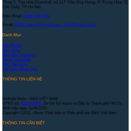
Tầng 7, Tòa nhà Charmvit, số 117 Trần Duy Hưng, P. Trung Hòa, Q.
Cầu Giấy, TP Hà Nội
Điện thoại:
0988 568 790
Email:
kd01.bvtech@gmail.com -
info@bvtech.tech
Danh Mục
Sản Phẩm
Giới thiệu
Biến tần Yaskawa
Servo Yaskawa
PLC Siemens
Vật tư tự động hoá
THÔNG TIN LIÊN HỆ
Website thuộc : B&V VIỆT NAM
GPKD số:
0316318085
, Do Sở Kế hoạch và Đầu tư Thành phố Hồ Chí
Minh cấp ngày 11/06/2020.
Copyright ©2021 - Được Phát triển & Phân phối bởi B&V Việt Nam
THÔNG TIN CẦN BIẾT