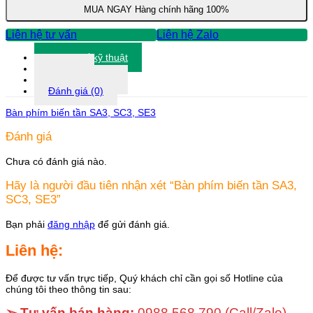
SC3,
MUA NGAY
Hàng chính hãng 100%
SE3
số
Liên hệ tư vấn
Liên hệ Zalo
lượng
Thông số kỹ thuật
Tài liệu
Thông tin khác
Đánh giá (0)
Bàn phím biến tần SA3, SC3, SE3
Đánh giá
Chưa có đánh giá nào.
Hãy là người đầu tiên nhận xét “Bàn phím biến tần SA3,
SC3, SE3”
Bạn phải
đăng nhập
để gửi đánh giá.
Liên hệ:
Để được tư vấn trực tiếp, Quý khách chỉ cần gọi số Hotline của
chúng tôi theo thông tin sau:
➢ Tư vấn bán hàng:
0988 568 790
(Call/Zalo)