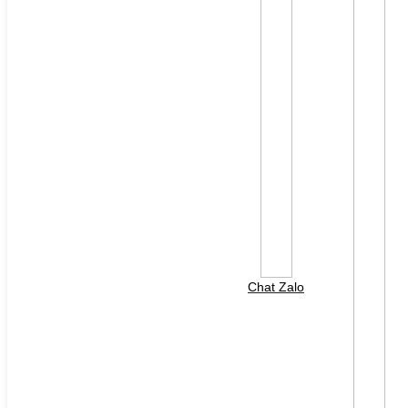
File đính kèm: (File "doc", "docx", "xls", "xlsx", "ppt",
"pptx", "pdf" /Max 10MB)
Chat Zalo
HOTLINE HỖ TRỢ
0988 568 790