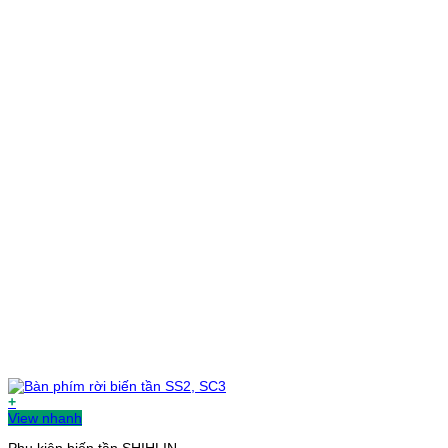
+
View nhanh