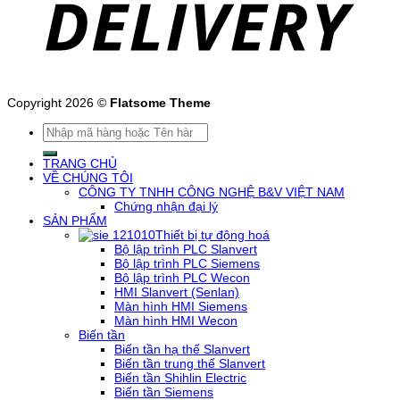
Copyright 2026 ©
Flatsome Theme
Tìm
kiếm:
TRANG CHỦ
VỀ CHÚNG TÔI
CÔNG TY TNHH CÔNG NGHỆ B&V VIỆT NAM
Chứng nhận đại lý
SẢN PHẨM
Thiết bị tự động hoá
Bộ lập trình PLC Slanvert
Bộ lập trình PLC Siemens
Bộ lập trình PLC Wecon
HMI Slanvert (Senlan)
Màn hình HMI Siemens
Màn hình HMI Wecon
Biến tần
Biến tần hạ thế Slanvert
Biến tần trung thế Slanvert
Biến tần Shihlin Electric
Biến tần Siemens