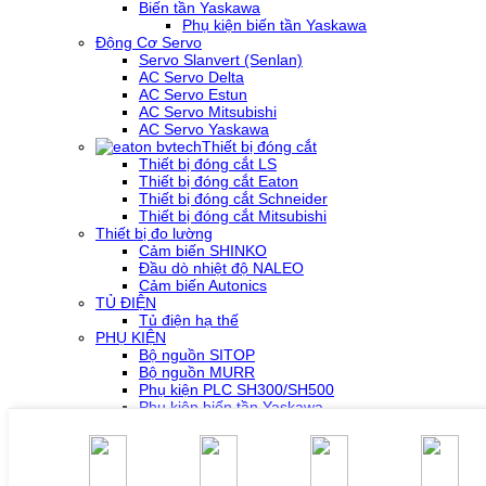
Biến tần Yaskawa
Phụ kiện biến tần Yaskawa
Động Cơ Servo
Servo Slanvert (Senlan)
AC Servo Delta
AC Servo Estun
AC Servo Mitsubishi
AC Servo Yaskawa
Thiết bị đóng cắt
Thiết bị đóng cắt LS
Thiết bị đóng cắt Eaton
Thiết bị đóng cắt Schneider
Thiết bị đóng cắt Mitsubishi
Thiết bị đo lường
Cảm biến SHINKO
Đầu dò nhiệt độ NALEO
Cảm biến Autonics
TỦ ĐIỆN
Tủ điện hạ thế
PHỤ KIỆN
Bộ nguồn SITOP
Bộ nguồn MURR
Phụ kiện PLC SH300/SH500
Phụ kiện biến tần Yaskawa
Phụ kiện Servo Sigma 5
Phụ kiện Servo Sigma 7
HỖ TRỢ KỸ THUẬT
Tải về /Download