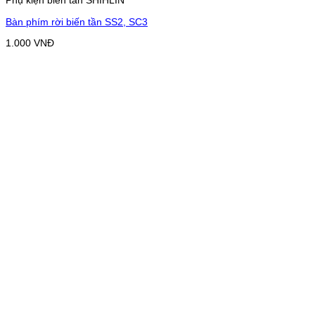
Phụ kiện biến tần SHIHLIN
Bàn phím rời biến tần SS2, SC3
1.000
VNĐ