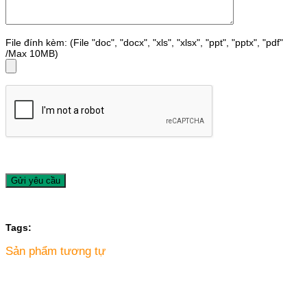
File đính kèm: (File "doc", "docx", "xls", "xlsx", "ppt", "pptx", "pdf"
/Max 10MB)
Tags:
Sản phẩm tương tự