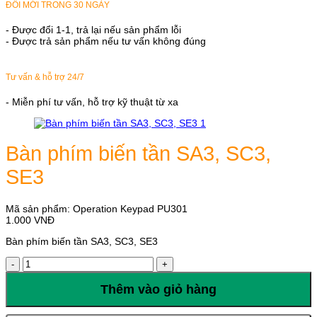
ĐỔI MỚI TRONG 30 NGÀY
- Được đổi 1-1, trả lại nếu sản phẩm lỗi
- Được trả sản phẩm nếu tư vấn không đúng
Tư vấn & hỗ trợ 24/7
- Miễn phí tư vấn, hỗ trợ kỹ thuật từ xa
Bàn phím biến tần SA3, SC3,
SE3
Mã sản phẩm:
Operation Keypad PU301
1.000
VNĐ
Bàn phím biến tần SA3, SC3, SE3
Bàn
phím
biến
Thêm vào giỏ hàng
tần
SA3,