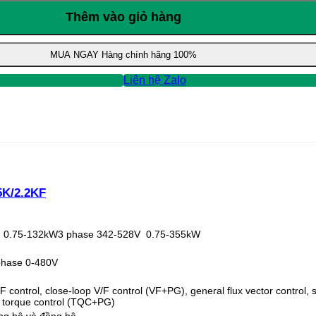
Thêm vào giỏ hàng
MUA NGAY
Hàng chính hãng 100%
Liên hệ Zalo
5K/2.2KF
 0.75-132kW3 phase 342-528V 0.75-355kW
phase 0-480V
 control, close-loop V/F control (VF+PG), general flux vector control, 
 torque control (TQC+PG)
ng bộ và đồng bộ