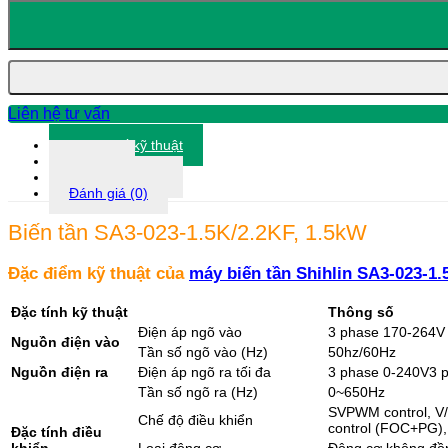
tần
SA3-
023-
1.5K/2.2KF,
1.5kW
số
lượng
Liên hệ tư vấn
Thông số kỹ thuật
Tài liệu
Thông tin khác
Đánh giá (0)
Biến tần SA3-023-1.5K/2.2KF, 1.5kW
Đặc điểm kỹ thuật của
máy biến tần Shihlin SA3-023-1.
Đặc tính kỹ thuật
Thông số
Điện áp ngõ vào
3 phase 170-264V
Nguồn điện vào
Tần số ngõ vào (Hz)
50hz/60Hz
Nguồn điện ra
Điện áp ngõ ra tối đa
3 phase 0-240V3 
Tần số ngõ ra (Hz)
0~650Hz
SVPWM control, V/F
Chế độ điều khiển
control (FOC+PG),
Đặc tính điều
khiển
Loại động cơ
Động cơ không đồ