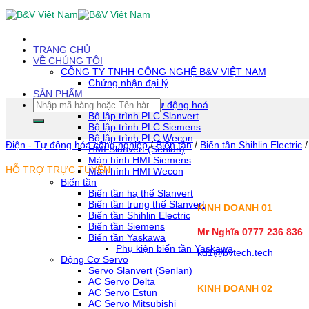
Skip
To
Content
(tạm
TRANG CHỦ
dịch)
VỀ CHÚNG TÔI
CÔNG TY TNHH CÔNG NGHỆ B&V VIỆT NAM
Chứng nhận đại lý
SẢN PHẨM
Tìm
Thiết bị tự động hoá
kiếm:
Bộ lập trình PLC Slanvert
Bộ lập trình PLC Siemens
Bộ lập trình PLC Wecon
Điện - Tự động hóa công nghiệp
/
Biến tần
/
Biến tần Shihlin Electric
/
HMI Slanvert (Senlan)
Màn hình HMI Siemens
HỖ TRỢ TRỰC TUYẾN
Màn hình HMI Wecon
Biến tần
Biến tần hạ thế Slanvert
Biến tần trung thế Slanvert
KINH DOANH 01
Biến tần Shihlin Electric
Biến tần Siemens
Mr Nghĩa 0777 236 836
Biến tần Yaskawa
Phụ kiện biến tần Yaskawa
kd1@bvtech.tech
Động Cơ Servo
Servo Slanvert (Senlan)
AC Servo Delta
KINH DOANH
02
AC Servo Estun
AC Servo Mitsubishi