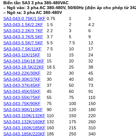
Biến tần SA3 3 pha 380-480VAC
– Ngõ vào: 3 pha AC 380-480V, 50/60Hz (điện áp cho phép từ 34
– Ngõ ra: 3 pha AC 380-480V
SA3-043-0.75K/1.5KF
0.75
1
3
SA3-043-1.5K/2.2KF
1.5
2
4.2
SA3-043-2.2K/3.7KF
2.2
3
6
SA3-043-3.7K/5.5KF
3.7
5
9
SA3-043-5.5K/7.5KF
5.5
7.5
12
SA3-043-7.5K/11KF
7.5
10
17
SA3-043-11K/15KF
11
15
24
SA3-043-15K/18.5KF
15
20
32
SA3-043-18.5K/22KF
18.5
25
38
SA3-043-22K/30KF
22
30
45
SA3-043-30K/37KF
30
40
60
SA3-043-37K/45KF
37
50
73
SA3-043-45K/55KF
45
60
91
SA3-043-55K/75KF
55
75
110
SA3-043-75K/90KF
75
100
150
SA3-043-90K/110KF
90
120
180
SA3-043-110K/132KF
110
150
220
SA3-043-132K/160KF
132
175
260
SA3-043-160K/185KF
160
215
310
SA3-043-185K/220KF
185
250
340