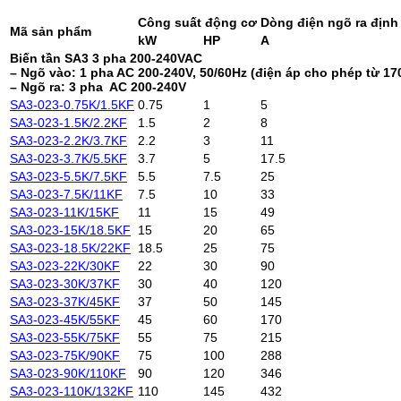
Công suất động cơ
Dòng điện ngõ ra địn
Mã sản phẩm
kW
HP
A
Biến tần SA3 3 pha 200-240VAC
– Ngõ vào: 1 pha AC 200-240V, 50/60Hz (điện áp cho phép từ 17
– Ngõ ra: 3 pha AC 200-240V
SA3-023-0.75K/1.5KF
0.75
1
5
SA3-023-1.5K/2.2KF
1.5
2
8
SA3-023-2.2K/3.7KF
2.2
3
11
SA3-023-3.7K/5.5KF
3.7
5
17.5
SA3-023-5.5K/7.5KF
5.5
7.5
25
SA3-023-7.5K/11KF
7.5
10
33
SA3-023-11K/15KF
11
15
49
SA3-023-15K/18.5KF
15
20
65
SA3-023-18.5K/22KF
18.5
25
75
SA3-023-22K/30KF
22
30
90
SA3-023-30K/37KF
30
40
120
SA3-023-37K/45KF
37
50
145
SA3-023-45K/55KF
45
60
170
SA3-023-55K/75KF
55
75
215
SA3-023-75K/90KF
75
100
288
SA3-023-90K/110KF
90
120
346
SA3-023-110K/132KF
110
145
432