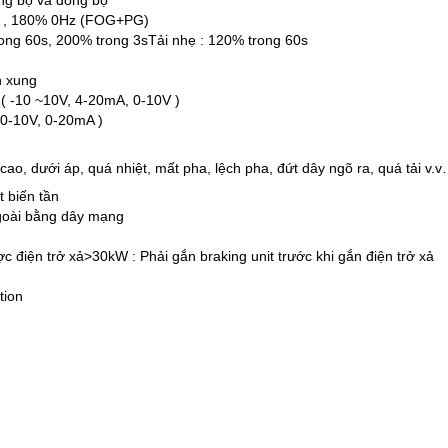
 , 180% 0Hz (FOG+PG)
rong 60s, 200% trong 3sTải nhẹ : 120% trong 60s
n xung
( -10 ~10V, 4-20mA, 0-10V )
 0-10V, 0-20mA )
cao, dưới áp, quá nhiệt, mất pha, lệch pha, đứt dây ngõ ra, quá tải v.
 biến tần
goài bằng dây mạng
 điện trở xả>30kW : Phải gắn braking unit trước khi gắn điện trở xả
tion