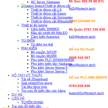
Mr Sơn
093 55 86 871
AC Servo Yaskawa
Thiết bị đóng cắt
kd2@bvtech.tech
Thiết bị đóng cắt LS
Thiết bị đóng cắt Eaton
Thiết bị đóng cắt Schneider
KINH DOANH
03
Thiết bị đóng cắt Mitsubishi
Thiết bị đo lường
Cảm biến SHINKO
Mr Quân 0767 236 836
Đầu dò nhiệt độ NALEO
Cảm biến Autonics
kd3@bvtech.tech
TỦ ĐIỆN
Tủ điện hạ thế
PHỤ KIỆN
Hỗ trợ Kỹ thuật
Bộ nguồn SITOP
Bộ nguồn MURR
0938 416 567
Phụ kiện PLC SH300/SH500
Phụ kiện biến tần Yaskawa
info@bvtech.tech
Phụ kiện Servo Sigma 5
Phụ kiện Servo Sigma 7
HỖ TRỢ KỸ THUẬT
Hỗ trợ PLC-HMI-SERVO
Tải về /Download
Giải pháp/Ứng dụng
0764.836.838
Tài liệu tổng hợp
Tra cứu lỗi biến tần các hãng
bvtech01@bvtech.tech
DỰ ÁN
LIÊN HỆ
TUYỂN DỤNG
Tra cứu lỗi biến tần