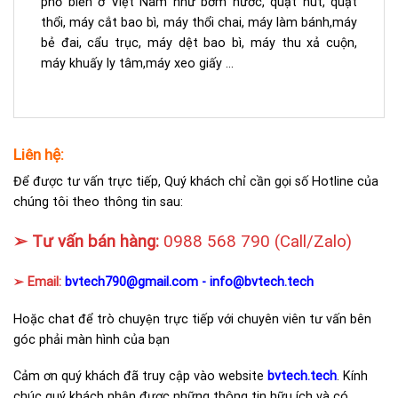
phổ biến ở Việt Nam như bơm nước, quạt hút, quạt
thổi, máy cắt bao bì, máy thổi chai, máy làm bánh,máy
bẻ đai, cẩu trục, máy dệt bao bì, máy thu xả cuộn,
máy khuấy ly tâm,máy xeo giấy …
Liên hệ:
Để được tư vấn trực tiếp, Quý khách chỉ cần gọi số Hotline của
chúng tôi theo thông tin sau:
➢ Tư vấn bán hàng:
0988 568 790
(Call/Zalo)
➢ Email:
bvtech790@gmail.com -
info@bvtech.tech
Hoặc chat để trò chuyện trực tiếp với chuyên viên tư vấn bên
góc phải màn hình của bạn
Cảm ơn quý khách đã truy cập vào website
bvtech.tech
. Kính
chúc quý khách nhận được những thông tin hữu ích và có