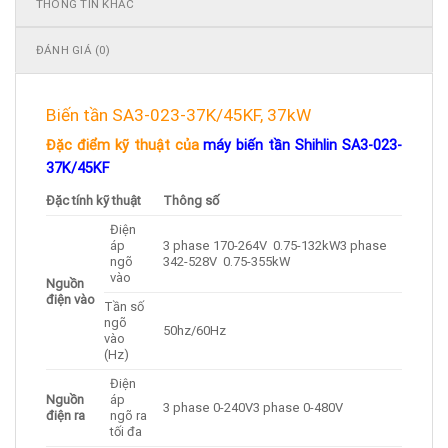
THÔNG TIN KHÁC
ĐÁNH GIÁ (0)
Biến tần SA3-023-37K/45KF, 37kW
Đặc điểm kỹ thuật của
máy biến tần Shihlin SA3-023-
37K/45KF
Đặc tính kỹ thuật
Thông số
Điện
áp
3 phase 170-264V 0.75-132kW3 phase
ngõ
342-528V 0.75-355kW
vào
Nguồn
điện vào
Tần số
ngõ
50hz/60Hz
vào
(Hz)
Điện
Nguồn
áp
3 phase 0-240V3 phase 0-480V
điện ra
ngõ ra
tối đa