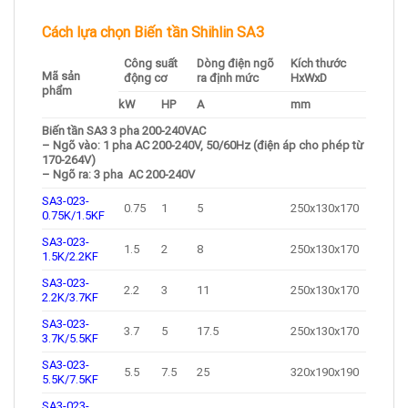
Cách lựa chọn Biến tần Shihlin SA3
Công suất
Dòng điện ngõ
Kích thước
Mã sản
động cơ
ra định mức
HxWxD
phẩm
kW
HP
A
mm
Biến tần SA3 3 pha 200-240VAC
– Ngõ vào: 1 pha AC 200-240V, 50/60Hz (điện áp cho phép từ
170-264V)
– Ngõ ra: 3 pha AC 200-240V
SA3-023-
0.75
1
5
250x130x170
0.75K/1.5KF
SA3-023-
1.5
2
8
250x130x170
1.5K/2.2KF
SA3-023-
2.2
3
11
250x130x170
2.2K/3.7KF
SA3-023-
3.7
5
17.5
250x130x170
3.7K/5.5KF
SA3-023-
5.5
7.5
25
320x190x190
5.5K/7.5KF
SA3-023-