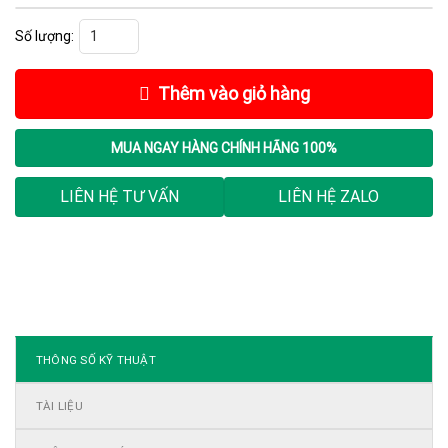
Biến tần SA3-023-37K/45KF, 37kW số lượng
Thêm vào giỏ hàng
MUA NGAY
HÀNG CHÍNH HÃNG 100%
LIÊN HỆ TƯ VẤN
LIÊN HỆ ZALO
THÔNG SỐ KỸ THUẬT
TÀI LIỆU