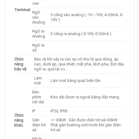
cao
Terminal
Ngõ
3 cổng vào analog ( -10 ~10V, 4-20mA, 0-
vào
10V )
Analog
Ngõ ra
2 cổng ra analog ( 0-10V, 0-20mA )
Analog
Ngõ ra
số
Chức
Bảo vệ khi xảy ra các sự cố như là quá dòng, áp
năng
cao, dưới áp, quá nhiệt, mất pha, lệch pha, đứt dây
bảo vệ
ngõ ra, quá tải v.v…
Làm
Làm mát bằng quạt biến tần
mát
Bàn
phím
Kéo dài được ra ngoài bằng dây mạng
nối dài
IP
IP20, IP00
Chức
Gắn
<= 30kW : Gắn được điện trở xả>30kW :
năng
điện trở
Phải gắn braking unit trước khi gắn điện
khác
xả
trở xả
Nhiệt