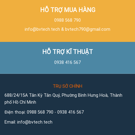
HỖ TRỢ MUA HÀNG
0988 568 790
info@bvtech.tech
&
bvtech790@gmail.com
HỖ TRỢ KĨ THUẬT
0938 416 567
TRỤ SỞ CHÍNH
688/24/15A Tân Kỳ Tân Quý, Phường Bình Hưng Hoà, Thành
phố Hồ Chí Minh
Điện thoại:
0988 568 790
-
0938 416 567
Email:
info@bvtech.tech