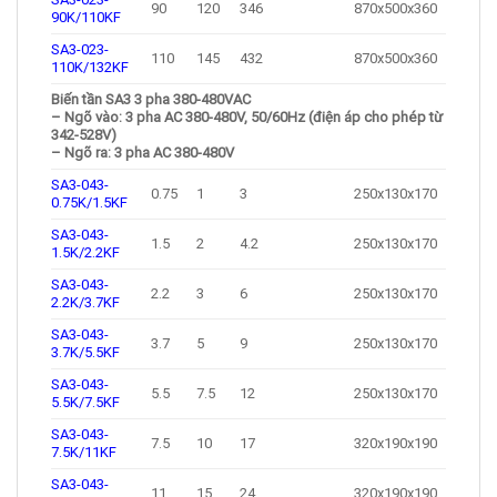
90
120
346
870x500x360
90K/110KF
SA3-023-
110
145
432
870x500x360
110K/132KF
Biến tần SA3 3 pha 380-480VAC
– Ngõ vào: 3 pha AC 380-480V, 50/60Hz (điện áp cho phép từ
342-528V)
– Ngõ ra: 3 pha AC 380-480V
SA3-043-
0.75
1
3
250x130x170
0.75K/1.5KF
SA3-043-
1.5
2
4.2
250x130x170
1.5K/2.2KF
SA3-043-
2.2
3
6
250x130x170
2.2K/3.7KF
SA3-043-
3.7
5
9
250x130x170
3.7K/5.5KF
SA3-043-
5.5
7.5
12
250x130x170
5.5K/7.5KF
SA3-043-
7.5
10
17
320x190x190
7.5K/11KF
SA3-043-
11
15
24
320x190x190