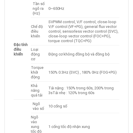
Tần số
ngõ ra
0~650Hz
(Hz)
SVPWM control, V/F control, close-loop
Chế độ
V/F control (VF+PG), general flux vector
điều
control, sensorless vector control (SVC),
khiển
close-loop vector control (FOC+PG),
torque control (TQC+PG)
Đặc tính
điều
Loại
khiển
động
Động cơ không đồng bộ và đồng bộ
cơ
Torque
khởi
150% 0.3Hz (SVC) , 180% 0Hz (FOG+PG)
động
Khả
Tải nặng : 150% trong 60s, 200% trong
năng
3sTải nhẹ : 120% trong 60s
quá tải
Ngõ
10 cổng số
vào số
Ngõ
vào
xung
1 cổng tốc độ nhận xung
tốc độ