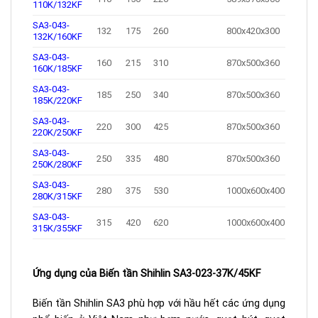
110K/132KF
SA3-043-
132
175
260
800x420x300
132K/160KF
SA3-043-
160
215
310
870x500x360
160K/185KF
SA3-043-
185
250
340
870x500x360
185K/220KF
SA3-043-
220
300
425
870x500x360
220K/250KF
SA3-043-
250
335
480
870x500x360
250K/280KF
SA3-043-
280
375
530
1000x600x400
280K/315KF
SA3-043-
315
420
620
1000x600x400
315K/355KF
Ứng dụng của Biến tần Shihlin SA3-023-37K/45KF
Biến tần Shihlin SA3 phù hợp với hầu hết các ứng dụng