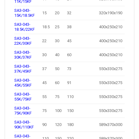
11K/15KF
SA3-043-
15
20
32
320x190x190
15K/18.5KF
SA3-043-
18.5
25
38
400x250x210
18.5K/22KF
SA3-043-
22
30
45
400x250x210
22K/30KF
SA3-043-
30
40
60
400x250x210
30K/37KF
SA3-043-
37
50
73
550x330x275
37K/45KF
SA3-043-
45
60
91
550x330x275
45K/55KF
SA3-043-
55
75
110
550x330x275
55K/75KF
SA3-043-
75
100
150
550x330x275
75K/90KF
SA3-043-
90
120
180
589x370x300
90K/110KF
SA3-043-
110
150
220
589x370x300