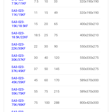
7.5
10
33
320x190x190
7.5K/11KF
SA3-023-
11
15
49
320x190x190
11K/15KF
SA3-023-
15
20
65
400x250x210
15K/18.5KF
SA3-023-
18.5
25
75
400x250x210
18.5K/22KF
SA3-023-
22
30
90
550x330x275
22K/30KF
SA3-023-
30
40
120
550x330x275
30K/37KF
SA3-023-
37
50
145
550x330x275
37K/45KF
SA3-023-
45
60
170
589x370x300
45K/55KF
SA3-023-
55
75
215
589x370x300
55K/75KF
SA3-023-
75
100
288
800x420x300
75K/90KF
SA3-023-