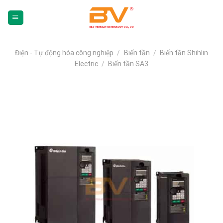
Skip
To
Content
(tạm
dịch)
Điện - Tự động hóa công nghiệp
/
Biến tần
/
Biến tần Shihlin
Electric
/
Biến tần SA3