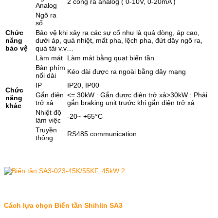
2 cổng ra analog ( 0-10V, 0-20mA )
Analog
Ngõ ra
số
Chức
Bảo vệ khi xảy ra các sự cố như là quá dòng, áp cao,
năng
dưới áp, quá nhiệt, mất pha, lệch pha, đứt dây ngõ ra,
bảo vệ
quá tải v.v…
Làm mát
Làm mát bằng quạt biến tần
Bàn phím
Kéo dài được ra ngoài bằng dây mạng
nối dài
IP
IP20, IP00
Chức
Gắn điện
<= 30kW : Gắn được điện trở xả>30kW : Phải
năng
trở xả
gắn braking unit trước khi gắn điện trở xả
khác
Nhiệt độ
-20~ +65°C
làm việc
Truyền
RS485 communication
thông
Cách lựa chọn Biến tần Shihlin SA3