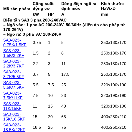
Công suất
Dòng điện ngõ ra
Kích thước
động cơ
định mức
HxWxD
Mã sản phẩm
kW
HP
A
mm
Biến tần SA3 3 pha 200-240VAC
– Ngõ vào: 1 pha AC 200-240V, 50/60Hz (điện áp cho phép từ
170-264V)
– Ngõ ra: 3 pha AC 200-240V
SA3-023-
0.75
1
5
250x130x170
0.75K/1.5KF
SA3-023-
1.5
2
8
250x130x170
1.5K/2.2KF
SA3-023-
2.2
3
11
250x130x170
2.2K/3.7KF
SA3-023-
3.7
5
17.5
250x130x170
3.7K/5.5KF
SA3-023-
5.5
7.5
25
320x190x190
5.5K/7.5KF
SA3-023-
7.5
10
33
320x190x190
7.5K/11KF
SA3-023-
11
15
49
320x190x190
11K/15KF
SA3-023-
15
20
65
400x250x210
15K/18.5KF
SA3-023-
18.5
25
75
400x250x210
18.5K/22KF