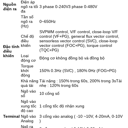
Điện áp
Nguồn
ngõ ra tối
3 phase 0-240V3 phase 0-480V
điện ra
đa
Tần số
ngõ ra
0~650Hz
(Hz)
SVPWM control, V/F control, close-loop V/F
Chế độ
control (VF+PG), general flux vector control,
điều
sensorless vector control (SVC), close-loop
khiển
vector control (FOC+PG), torque control
Đặc tính
(TQC+PG)
điều
khiển
Loại
Động cơ không đồng bộ và đồng bộ
động cơ
Torque
khởi
150% 0.3Hz (SVC) , 180% 0Hz (FOG+PG)
động
Khả năng
Tải nặng : 150% trong 60s, 200% trong 3sTải
quá tải
nhẹ : 120% trong 60s
Ngõ vào
10 cổng số
số
Ngõ vào
xung tốc
1 cổng tốc độ nhận xung
độ cao
Terminal
Ngõ vào
3 cổng vào analog ( -10 ~10V, 4-20mA, 0-10V
Analog
)
Ngõ ra