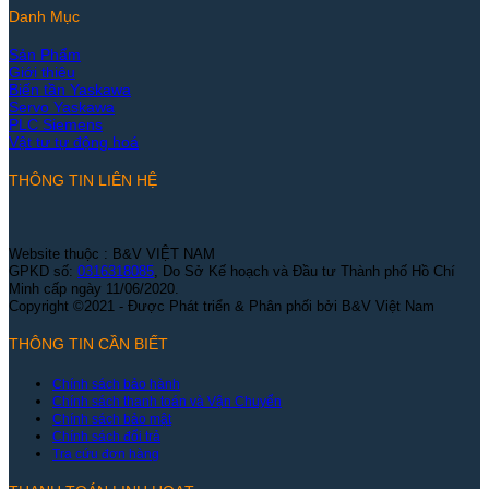
Danh Mục
Sản Phẩm
Giới thiệu
Biến tần Yaskawa
Servo Yaskawa
PLC Siemens
Vật tư tự động hoá
THÔNG TIN LIÊN HỆ
Website thuộc : B&V VIỆT NAM
GPKD số:
0316318085
, Do Sở Kế hoạch và Đầu tư Thành phố Hồ Chí
Minh cấp ngày 11/06/2020.
Copyright ©2021 - Được Phát triển & Phân phối bởi B&V Việt Nam
THÔNG TIN CẦN BIẾT
Chính sách bảo hành
Chính sách thanh toán và Vận Chuyển
Chính sách bảo mật
Chính sách đổi trả
Tra cứu đơn hàng