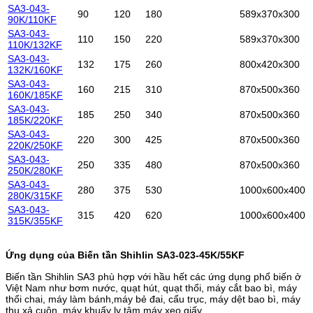
SA3-043-
90
120
180
589x370x300
90K/110KF
SA3-043-
110
150
220
589x370x300
110K/132KF
SA3-043-
132
175
260
800x420x300
132K/160KF
SA3-043-
160
215
310
870x500x360
160K/185KF
SA3-043-
185
250
340
870x500x360
185K/220KF
SA3-043-
220
300
425
870x500x360
220K/250KF
SA3-043-
250
335
480
870x500x360
250K/280KF
SA3-043-
280
375
530
1000x600x400
280K/315KF
SA3-043-
315
420
620
1000x600x400
315K/355KF
Ứng dụng của Biến tần Shihlin SA3-023-45K/55KF
Biến tần Shihlin SA3 phù hợp với hầu hết các ứng dụng phổ biến ở
Việt Nam như bơm nước, quạt hút, quạt thổi, máy cắt bao bì, máy
thổi chai, máy làm bánh,máy bẻ đai, cẩu trục, máy dệt bao bì, máy
thu xả cuộn, máy khuấy ly tâm,máy xeo giấy …