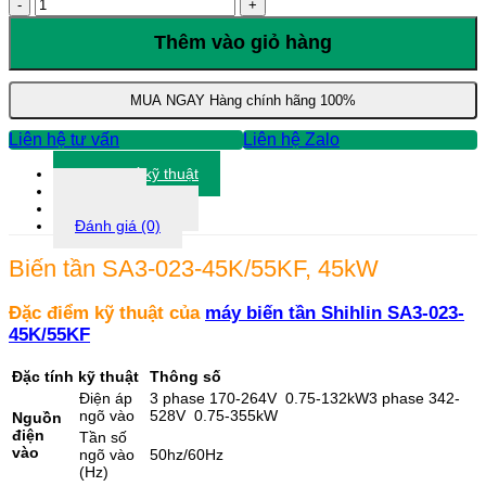
Biến
tần
SA3-
Thêm vào giỏ hàng
023-
45K/55KF,
45kW
MUA NGAY
Hàng chính hãng 100%
số
lượng
Liên hệ tư vấn
Liên hệ Zalo
Thông số kỹ thuật
Tài liệu
Thông tin khác
Đánh giá (0)
Biến tần SA3-023-45K/55KF, 45kW
Đặc điểm kỹ thuật của
máy biến tần Shihlin SA3-023-
45K/55KF
Đặc tính kỹ thuật
Thông số
Điện áp
3 phase 170-264V 0.75-132kW3 phase 342-
ngõ vào
528V 0.75-355kW
Nguồn
điện
Tần số
vào
ngõ vào
50hz/60Hz
(Hz)