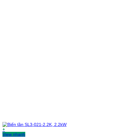
+
View nhanh