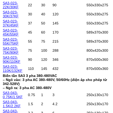
SA3-023-
22
30
90
550x330x275
22K/30KF
SA3-023-
30
40
120
550x330x275
30K/37KF
SA3-023-
37
50
145
550x330x275
37K/45KF
SA3-023-
45
60
170
589x370x300
45K/55KF
SA3-023-
55
75
215
589x370x300
55K/75KF
SA3-023-
75
100
288
800x420x300
75K/90KF
SA3-023-
90
120
346
870x500x360
90K/110KF
SA3-023-
110
145
432
870x500x360
110K/132KF
Biến tần SA3 3 pha 380-480VAC
– Ngõ vào: 3 pha AC 380-480V, 50/60Hz (điện áp cho phép từ
342-528V)
– Ngõ ra: 3 pha AC 380-480V
SA3-043-
0.75
1
3
250x130x170
0.75K/1.5KF
SA3-043-
1.5
2
4.2
250x130x170
1.5K/2.2KF
SA3-043-
2.2
3
6
250x130x170