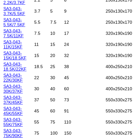
2.2K/3.7KF
SA3-043-
3.7
5
9
250x130x170
3.7K/5.5KF
SA3-043-
5.5
7.5
12
250x130x170
5.5K/7.5KF
SA3-043-
7.5
10
17
320x190x190
7.5K/11KF
SA3-043-
11
15
24
320x190x190
11K/15KF
SA3-043-
15
20
32
320x190x190
15K/18.5KF
SA3-043-
18.5
25
38
400x250x210
18.5K/22KF
SA3-043-
22
30
45
400x250x210
22K/30KF
SA3-043-
30
40
60
400x250x210
30K/37KF
SA3-043-
37
50
73
550x330x275
37K/45KF
SA3-043-
45
60
91
550x330x275
45K/55KF
SA3-043-
55
75
110
550x330x275
55K/75KF
SA3-043-
75
100
150
550x330x275
75K/90KF