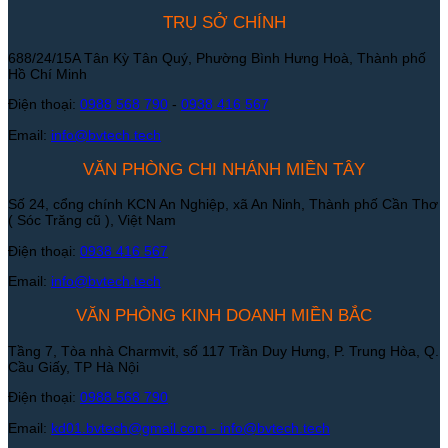
TRỤ SỞ CHÍNH
688/24/15A Tân Kỳ Tân Quý, Phường Bình Hưng Hoà, Thành phố
Hồ Chí Minh
Điện thoại:
0988 568 790
-
0938 416 567
Email:
info@bvtech.tech
VĂN PHÒNG CHI NHÁNH MIỀN TÂY
Số 24, cổng chính KCN An Nghiệp, xã An Ninh, Thành phố Cần Thơ
( Sóc Trăng cũ ), Việt Nam
Điện thoại:
0938 416 567
Email:
info@bvtech.tech
VĂN PHÒNG KINH DOANH MIỀN BẮC
Tầng 7, Tòa nhà Charmvit, số 117 Trần Duy Hưng, P. Trung Hòa, Q.
Cầu Giấy, TP Hà Nội
Điện thoại:
0988 568 790
Email:
kd01.bvtech@gmail.com -
info@bvtech.tech