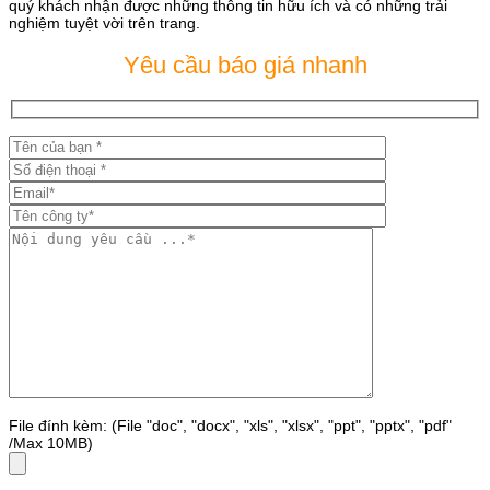
quý khách nhận được những thông tin hữu ích và có những trải
nghiệm tuyệt vời trên trang.
Yêu cầu báo giá nhanh
File đính kèm: (File "doc", "docx", "xls", "xlsx", "ppt", "pptx", "pdf"
/Max 10MB)