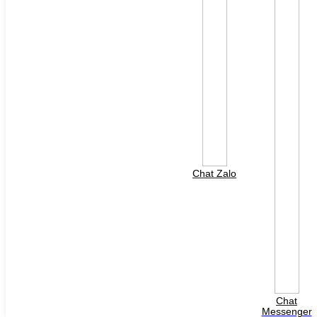
AC Servo Yaskawa
Thiết bị đóng cắt
Thiết bị đóng cắt LS
Thiết bị đóng cắt Eaton
Thiết bị đóng cắt Schneider
Thiết bị đóng cắt Mitsubishi
Thiết bị đo lường
Cảm biến SHINKO
Đầu dò nhiệt độ NALEO
Cảm biến Autonics
TỦ ĐIỆN
Tủ điện hạ thế
PHỤ KIỆN
Bộ nguồn SITOP
Bộ nguồn MURR
Chat Zalo
Phụ kiện PLC SH300/SH500
Phụ kiện biến tần Yaskawa
Phụ kiện Servo Sigma 5
Phụ kiện Servo Sigma 7
HỖ TRỢ KỸ THUẬT
Tải về /Download
Giải pháp/Ứng dụng
Tài liệu tổng hợp
Tra cứu lỗi biến tần các hãng
DỰ ÁN
LIÊN HỆ
Chat
TUYỂN DỤNG
Messenger
Đăng nhập