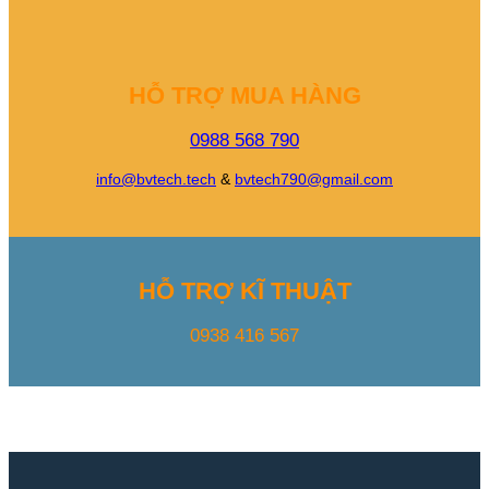
HỖ TRỢ MUA HÀNG
0988 568 790
info@bvtech.tech
&
bvtech790@gmail.com
HỖ TRỢ KĨ THUẬT
0938 416 567