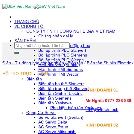
Skip
To
Content
(tạm
TRANG CHỦ
dịch)
VỀ CHÚNG TÔI
CÔNG TY TNHH CÔNG NGHỆ B&V VIỆT NAM
Chứng nhận đại lý
SẢN PHẨM
Tìm
Thiết bị tự động hoá
kiếm:
Bộ lập trình PLC Slanvert
Bộ lập trình PLC Siemens
Bộ lập trình PLC Wecon
Điện - Tự động hóa công nghiệp
/
Biến tần
/
Biến tần Shihlin Electric
/
HMI Slanvert (Senlan)
Màn hình HMI Siemens
HỖ TRỢ TRỰC TUYẾN
Màn hình HMI Wecon
Biến tần
Biến tần hạ thế Slanvert
Biến tần trung thế Slanvert
KINH DOANH 01
Biến tần Shihlin Electric
Biến tần Siemens
Mr Nghĩa 0777 236 836
Biến tần Yaskawa
Phụ kiện biến tần Yaskawa
kd1@bvtech.tech
Động Cơ Servo
Servo Slanvert (Senlan)
AC Servo Delta
KINH DOANH
02
AC Servo Estun
AC Servo Mitsubishi