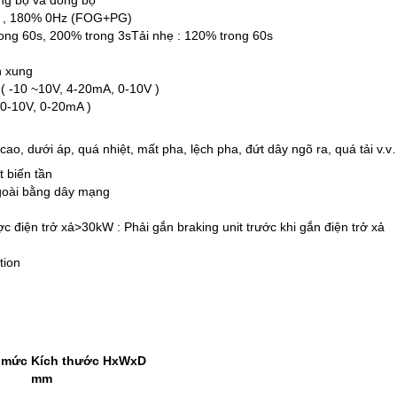
 , 180% 0Hz (FOG+PG)
rong 60s, 200% trong 3sTải nhẹ : 120% trong 60s
n xung
( -10 ~10V, 4-20mA, 0-10V )
 0-10V, 0-20mA )
cao, dưới áp, quá nhiệt, mất pha, lệch pha, đứt dây ngõ ra, quá tải v.
 biến tần
goài bằng dây mạng
 điện trở xả>30kW : Phải gắn braking unit trước khi gắn điện trở xả
tion
h mức
Kích thước HxWxD
mm