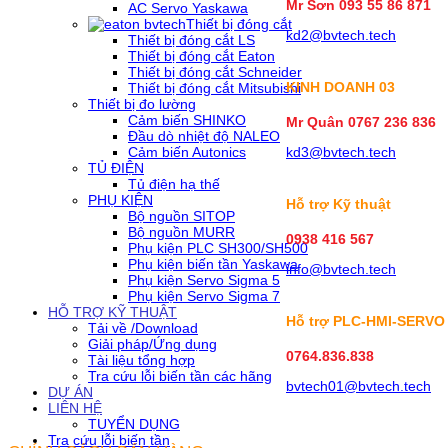
Mr Sơn
093 55 86 871
AC Servo Yaskawa
Thiết bị đóng cắt
kd2@bvtech.tech
Thiết bị đóng cắt LS
Thiết bị đóng cắt Eaton
Thiết bị đóng cắt Schneider
KINH DOANH
03
Thiết bị đóng cắt Mitsubishi
Thiết bị đo lường
Cảm biến SHINKO
Mr Quân 0767 236 836
Đầu dò nhiệt độ NALEO
Cảm biến Autonics
kd3@bvtech.tech
TỦ ĐIỆN
Tủ điện hạ thế
PHỤ KIỆN
Hỗ trợ Kỹ thuật
Bộ nguồn SITOP
Bộ nguồn MURR
0938 416 567
Phụ kiện PLC SH300/SH500
Phụ kiện biến tần Yaskawa
info@bvtech.tech
Phụ kiện Servo Sigma 5
Phụ kiện Servo Sigma 7
HỖ TRỢ KỸ THUẬT
Hỗ trợ PLC-HMI-SERVO
Tải về /Download
Giải pháp/Ứng dụng
0764.836.838
Tài liệu tổng hợp
Tra cứu lỗi biến tần các hãng
bvtech01@bvtech.tech
DỰ ÁN
LIÊN HỆ
TUYỂN DỤNG
Tra cứu lỗi biến tần