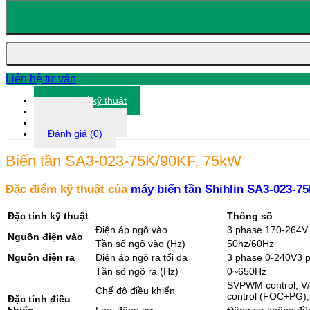
tần
SA3-
023-
75K/90KF,
75kW
số
lượng
Liên hệ tư vấn
Thông số kỹ thuật
Tài liệu
Thông tin khác
Đánh giá (0)
Biến tần SA3-023-75K/90KF, 75kW
Đặc điểm kỹ thuật của
máy biến tần Shihlin SA3-023-7
Đặc tính kỹ thuật
Thông số
Điện áp ngõ vào
3 phase 170-264V
Nguồn điện vào
Tần số ngõ vào (Hz)
50hz/60Hz
Nguồn điện ra
Điện áp ngõ ra tối đa
3 phase 0-240V3 
Tần số ngõ ra (Hz)
0~650Hz
SVPWM control, V/F
Chế độ điều khiển
control (FOC+PG),
Đặc tính điều
khiển
Loại động cơ
Động cơ không đồ