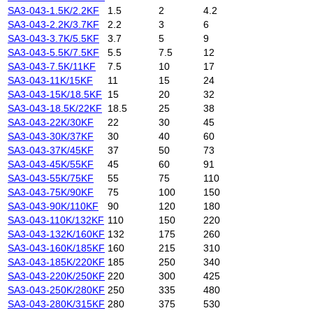
SA3-043-1.5K/2.2KF
1.5
2
4.2
SA3-043-2.2K/3.7KF
2.2
3
6
SA3-043-3.7K/5.5KF
3.7
5
9
SA3-043-5.5K/7.5KF
5.5
7.5
12
SA3-043-7.5K/11KF
7.5
10
17
SA3-043-11K/15KF
11
15
24
SA3-043-15K/18.5KF
15
20
32
SA3-043-18.5K/22KF
18.5
25
38
SA3-043-22K/30KF
22
30
45
SA3-043-30K/37KF
30
40
60
SA3-043-37K/45KF
37
50
73
SA3-043-45K/55KF
45
60
91
SA3-043-55K/75KF
55
75
110
SA3-043-75K/90KF
75
100
150
SA3-043-90K/110KF
90
120
180
SA3-043-110K/132KF
110
150
220
SA3-043-132K/160KF
132
175
260
SA3-043-160K/185KF
160
215
310
SA3-043-185K/220KF
185
250
340
SA3-043-220K/250KF
220
300
425
SA3-043-250K/280KF
250
335
480
SA3-043-280K/315KF
280
375
530