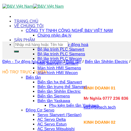
Skip
To
Content
(tạm
TRANG CHỦ
dịch)
VỀ CHÚNG TÔI
CÔNG TY TNHH CÔNG NGHỆ B&V VIỆT NAM
Chứng nhận đại lý
SẢN PHẨM
Tìm
Thiết bị tự động hoá
kiếm:
Bộ lập trình PLC Slanvert
Bộ lập trình PLC Siemens
Bộ lập trình PLC Wecon
Điện - Tự động hóa công nghiệp
/
Biến tần
/
Biến tần Shihlin Electric
/
HMI Slanvert (Senlan)
Màn hình HMI Siemens
HỖ TRỢ TRỰC TUYẾN
Màn hình HMI Wecon
Biến tần
Biến tần hạ thế Slanvert
Biến tần trung thế Slanvert
KINH DOANH 01
Biến tần Shihlin Electric
Biến tần Siemens
Mr Nghĩa 0777 236 836
Biến tần Yaskawa
Phụ kiện biến tần Yaskawa
kd1@bvtech.tech
Động Cơ Servo
Servo Slanvert (Senlan)
AC Servo Delta
KINH DOANH
02
AC Servo Estun
AC Servo Mitsubishi