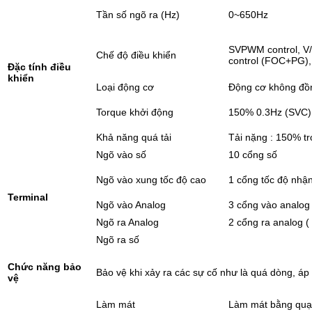
Tần số ngõ ra (Hz)
0~650Hz
SVPWM control, V/F
Chế độ điều khiển
control (FOC+PG),
Đặc tính điều
khiển
Loại động cơ
Động cơ không đồ
Torque khởi động
150% 0.3Hz (SVC)
Khả năng quá tải
Tải nặng : 150% t
Ngõ vào số
10 cổng số
Ngõ vào xung tốc độ cao
1 cổng tốc độ nhậ
Terminal
Ngõ vào Analog
3 cổng vào analog 
Ngõ ra Analog
2 cổng ra analog (
Ngõ ra số
Chức năng bảo
Bảo vệ khi xảy ra các sự cố như là quá dòng, áp 
vệ
Làm mát
Làm mát bằng quạt