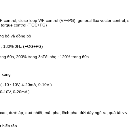
 control, close-loop V/F control (VF+PG), general flux vector control, 
 torque control (TQC+PG)
ng bộ và đồng bộ
 , 180% 0Hz (FOG+PG)
rong 60s, 200% trong 3sTải nhẹ : 120% trong 60s
n xung
( -10 ~10V, 4-20mA, 0-10V )
 0-10V, 0-20mA )
cao, dưới áp, quá nhiệt, mất pha, lệch pha, đứt dây ngõ ra, quá tải v.
 biến tần