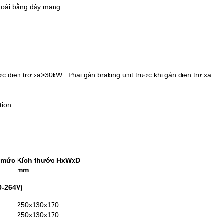
goài bằng dây mạng
 điện trở xả>30kW : Phải gắn braking unit trước khi gắn điện trở xả
tion
h mức
Kích thước HxWxD
mm
0-264V)
250x130x170
250x130x170