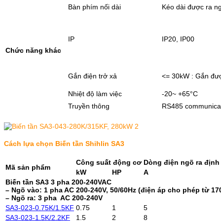
Bàn phím nối dài
Kéo dài được ra n
IP
IP20, IP00
Chức năng khác
Gắn điện trở xả
<= 30kW : Gắn được
Nhiệt độ làm việc
-20~ +65°C
Truyền thông
RS485 communica
Cách lựa chọn Biến tần Shihlin SA3
Công suất động cơ
Dòng điện ngõ ra địn
Mã sản phẩm
kW
HP
A
Biến tần SA3 3 pha 200-240VAC
– Ngõ vào: 1 pha AC 200-240V, 50/60Hz (điện áp cho phép từ 17
– Ngõ ra: 3 pha AC 200-240V
SA3-023-0.75K/1.5KF
0.75
1
5
SA3-023-1.5K/2.2KF
1.5
2
8