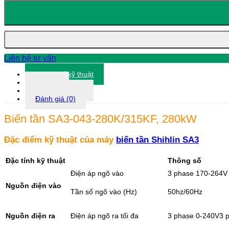
tần
SA3-
043-
280K/315KF,
280kW
số
lượng
Liên hệ tư vấn
Thông số kỹ thuật
Tài liệu
Thông tin khác
Đánh giá (0)
Biến tần SA3-043-280K/315KF, 280kW
Đặc điểm kỹ thuật của máy
biến tần Shihlin SA3
Đặc tính kỹ thuật
Thông số
Điện áp ngõ vào
3 phase 170-264V
Nguồn điện vào
Tần số ngõ vào (Hz)
50hz/60Hz
Nguồn điện ra
Điện áp ngõ ra tối đa
3 phase 0-240V3 