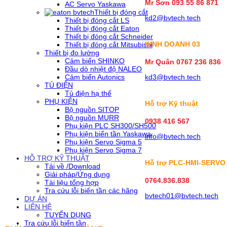
Mr Sơn
093 55 86 871
AC Servo Yaskawa
Thiết bị đóng cắt
kd2@bvtech.tech
Thiết bị đóng cắt LS
Thiết bị đóng cắt Eaton
Thiết bị đóng cắt Schneider
KINH DOANH
03
Thiết bị đóng cắt Mitsubishi
Thiết bị đo lường
Cảm biến SHINKO
Mr Quân 0767 236 836
Đầu dò nhiệt độ NALEO
Cảm biến Autonics
kd3@bvtech.tech
TỦ ĐIỆN
Tủ điện hạ thế
PHỤ KIỆN
Hỗ trợ Kỹ thuật
Bộ nguồn SITOP
Bộ nguồn MURR
0938 416 567
Phụ kiện PLC SH300/SH500
Phụ kiện biến tần Yaskawa
info@bvtech.tech
Phụ kiện Servo Sigma 5
Phụ kiện Servo Sigma 7
HỖ TRỢ KỸ THUẬT
Hỗ trợ PLC-HMI-SERVO
Tải về /Download
Giải pháp/Ứng dụng
0764.836.838
Tài liệu tổng hợp
Tra cứu lỗi biến tần các hãng
bvtech01@bvtech.tech
DỰ ÁN
LIÊN HỆ
TUYỂN DỤNG
Tra cứu lỗi biến tần