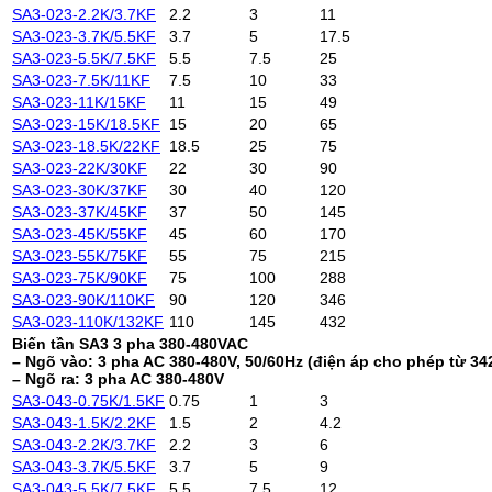
SA3-023-2.2K/3.7KF
2.2
3
11
SA3-023-3.7K/5.5KF
3.7
5
17.5
SA3-023-5.5K/7.5KF
5.5
7.5
25
SA3-023-7.5K/11KF
7.5
10
33
SA3-023-11K/15KF
11
15
49
SA3-023-15K/18.5KF
15
20
65
SA3-023-18.5K/22KF
18.5
25
75
SA3-023-22K/30KF
22
30
90
SA3-023-30K/37KF
30
40
120
SA3-023-37K/45KF
37
50
145
SA3-023-45K/55KF
45
60
170
SA3-023-55K/75KF
55
75
215
SA3-023-75K/90KF
75
100
288
SA3-023-90K/110KF
90
120
346
SA3-023-110K/132KF
110
145
432
Biến tần SA3 3 pha 380-480VAC
– Ngõ vào: 3 pha AC 380-480V, 50/60Hz (điện áp cho phép từ 34
– Ngõ ra: 3 pha AC 380-480V
SA3-043-0.75K/1.5KF
0.75
1
3
SA3-043-1.5K/2.2KF
1.5
2
4.2
SA3-043-2.2K/3.7KF
2.2
3
6
SA3-043-3.7K/5.5KF
3.7
5
9
SA3-043-5.5K/7.5KF
5.5
7.5
12