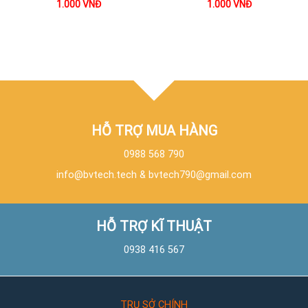
1.000
VNĐ
1.000
VNĐ
HỖ TRỢ MUA HÀNG
0988 568 790
info@bvtech.tech
&
bvtech790@gmail.com
HỖ TRỢ KĨ THUẬT
0938 416 567
TRỤ SỞ CHÍNH