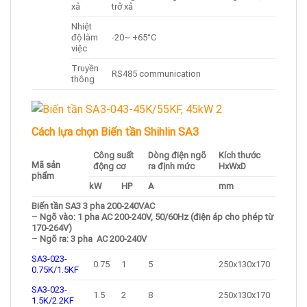
xả
trở xả
Nhiệt
độ làm
-20~ +65°C
việc
Truyền
RS485 communication
thông
Cách lựa chọn Biến tần Shihlin SA3
Công suất
Dòng điện ngõ
Kích thước
Mã sản
động cơ
ra định mức
HxWxD
phẩm
kW
HP
A
mm
Biến tần SA3 3 pha 200-240VAC
– Ngõ vào: 1 pha AC 200-240V, 50/60Hz (điện áp cho phép từ
170-264V)
– Ngõ ra: 3 pha AC 200-240V
SA3-023-
0.75
1
5
250x130x170
0.75K/1.5KF
SA3-023-
1.5
2
8
250x130x170
1.5K/2.2KF