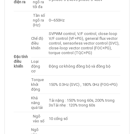
điện ra
ngõ ra
tối đa
Tần số
ngõ ra
0~650Hz
(Hz)
SVPWM control, V/F control, close-loop
Chế độ
V/F control (VF+PG), general flux vector
điều
control, sensorless vector control (SVC),
khiển
close-loop vector control (FOC+PG),
torque control (TQC+PG)
Đặc tính
điều
Loại
khiển
động
Động cơ không đồng bộ và đồng bộ
cơ
Torque
khởi
150% 0.3Hz (SVC) , 180% 0Hz (FOG+PG)
động
Khả
Tải nặng : 150% trong 60s, 200% trong
năng
3sTải nhẹ : 120% trong 60s
quá tải
Ngõ
10 cổng số
vào số
Ngõ