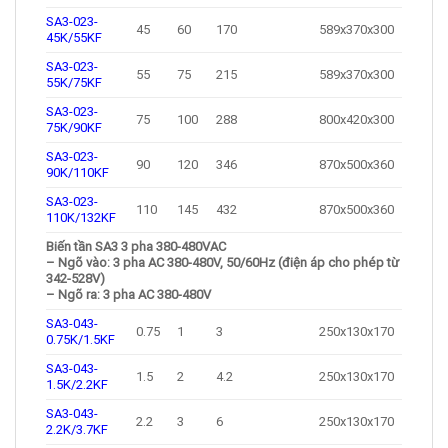
SA3-023-
45
60
170
589x370x300
45K/55KF
SA3-023-
55
75
215
589x370x300
55K/75KF
SA3-023-
75
100
288
800x420x300
75K/90KF
SA3-023-
90
120
346
870x500x360
90K/110KF
SA3-023-
110
145
432
870x500x360
110K/132KF
Biến tần SA3 3 pha 380-480VAC
– Ngõ vào: 3 pha AC 380-480V, 50/60Hz (điện áp cho phép từ
342-528V)
– Ngõ ra: 3 pha AC 380-480V
SA3-043-
0.75
1
3
250x130x170
0.75K/1.5KF
SA3-043-
1.5
2
4.2
250x130x170
1.5K/2.2KF
SA3-043-
2.2
3
6
250x130x170
2.2K/3.7KF