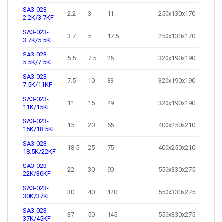
SA3-023-
2.2
3
11
250x130x170
2.2K/3.7KF
SA3-023-
3.7
5
17.5
250x130x170
3.7K/5.5KF
SA3-023-
5.5
7.5
25
320x190x190
5.5K/7.5KF
SA3-023-
7.5
10
33
320x190x190
7.5K/11KF
SA3-023-
11
15
49
320x190x190
11K/15KF
SA3-023-
15
20
65
400x250x210
15K/18.5KF
SA3-023-
18.5
25
75
400x250x210
18.5K/22KF
SA3-023-
22
30
90
550x330x275
22K/30KF
SA3-023-
30
40
120
550x330x275
30K/37KF
SA3-023-
37
50
145
550x330x275
37K/45KF