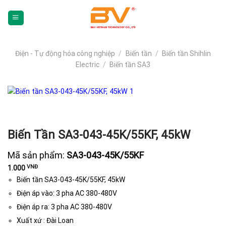
Skip
To
Content
(tạm
dịch)
Điện - Tự động hóa công nghiệp
/
Biến tần
/
Biến tần Shihlin
Electric
/
Biến tần SA3
Biến Tần SA3-043-45K/55KF, 45kW
Mã sản phẩm:
SA3-043-45K/55KF
VNĐ
1.000
Biến tần SA3-043-45K/55KF, 45kW
Điện áp vào: 3 pha AC 380-480V
Điện áp ra: 3 pha AC 380-480V
Xuất xứ : Đài Loan