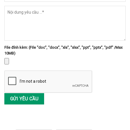
File đính kèm: (File "doc", "docx", "xls", "xlsx", "ppt", "pptx", "pdf" /Max
10MB)