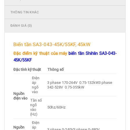
THÔNG TIN KHÁC
ĐÁNH GIÁ (0)
Biến tần SA3-043-45K/55KF, 45kW
Đặc điểm kỹ thuật của máy
biến tần Shihlin SA3-043-
45K/55KF
Đặc tính kỹ thuật
Thông số
Điện
áp
3 phase 170-264V 0.75-132kW3 phase
ngõ
342-528V 0.75-355kW
vào
Nguồn
điện vào
Tần số
ngõ
50hz/60Hz
vào
(Hz)
Điện
Nguồn
áp
3 phase 0-240V3 phase 0-480V