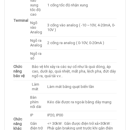
vào
xung
1 cổng tốc độ nhận xung
tốc độ
cao
Terminal
Ngõ
3 cổng vào analog ( -10 ~10V, 4-20mA, 0-
vào
10V )
Analog
Ngõ ra
2 cổng ra analog ( 0-10V, 0-20mA )
Analog
Ngõ ra
số
Chức
Bảo vệ khi xảy ra các sự cố như là quá dòng, áp
năng
cao, dưới áp, quá nhiệt, mất pha, lệch pha, đứt dây
bảo vệ
ngõ ra, quá tải v.v…
Làm
Làm mát bằng quạt biến tần
mát
Bàn
phím
Kéo dài được ra ngoài bằng dây mạng
nối dài
IP
IP20, IP00
Chức
Gắn
<= 30kW : Gắn được điện trở xả>30kW :
năng
điện trở
Phải gắn braking unit trước khi gắn điện
khác