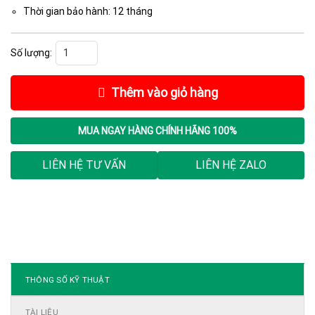
Thời gian bảo hành: 12 tháng
Biến tần SA3-043-45K/55KF, 45kW số lượng
Thêm vào giỏ hàng
MUA NGAY
HÀNG CHÍNH HÃNG 100%
LIÊN HỆ TƯ VẤN
LIÊN HỆ ZALO
THÔNG SỐ KỸ THUẬT
TÀI LIỆU