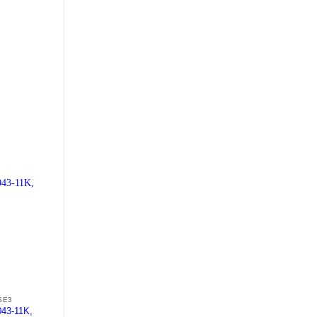
+
+
SE3
BIẾN TẦN SE3
BIẾN TẦN SC3
043-11K,
Biến tần SE3-043-2.2K,
Biến tần SC3-023-2.2K,