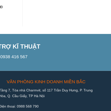
2.2kW
2.2kW
NĐ
1.000
VNĐ
1.000
VNĐ
TRỢ KĨ THUẬT
0938 416 567
VĂN PHÒNG KINH DOANH MIỀN BẮC
Tầng 7, Tòa nhà Charmvit, số 117 Trần Duy Hưng, P. Trung
Hòa, Q. Cầu Giấy, TP Hà Nội
Điện thoại:
0988 568 790