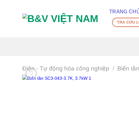
Skip
To
TRANG CH
Content
TRA CỨU L
(tạm
dịch)
Điện - Tự động hóa công nghiệp
/
Biến tầ