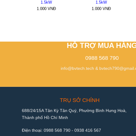
1.5kW
1.5kW
1.000
VNĐ
1.000
VNĐ
HỖ TRỢ MUA HÀN
0988 568 790
info@bvtech.tech
&
bvtech790@gmail
TRỤ SỞ CHÍNH
688/24/15A Tân Kỳ Tân Quý, Phường Bình Hưng Hoà,
Thành phố Hồ Chí Minh
Điện thoại:
0988 568 790
-
0938 416 567