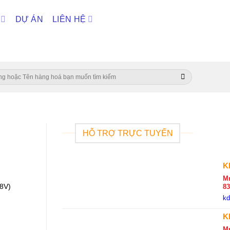
DỰ ÁN
LIÊN HỆ
HỖ TRỢ TRỰC TUYẾN
K
Mr
28V)
8
k
K
M