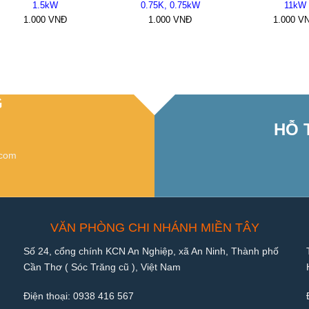
1.5kW
0.75K, 0.75kW
11kW
1.000
VNĐ
1.000
VNĐ
1.000
V
G
HỖ 
.com
VĂN PHÒNG CHI NHÁNH MIỀN TÂY
Số 24, cổng chính KCN An Nghiệp, xã An Ninh, Thành phố
Cần Thơ ( Sóc Trăng cũ ), Việt Nam
Điện thoại:
0938 416 567