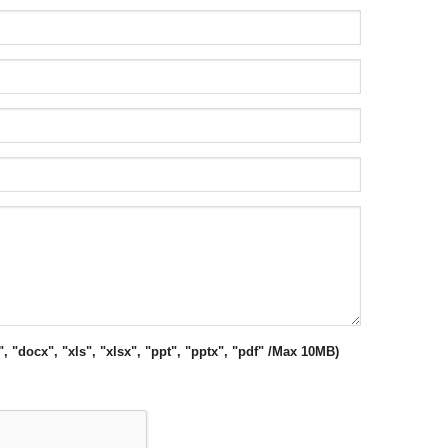
", "docx", "xls", "xlsx", "ppt", "pptx", "pdf" /Max 10MB)