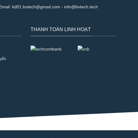
Email:
kd01.bvtech@gmail.com -
info@bvtech.tech
THANH TOÁN LINH HOẠT
uyển