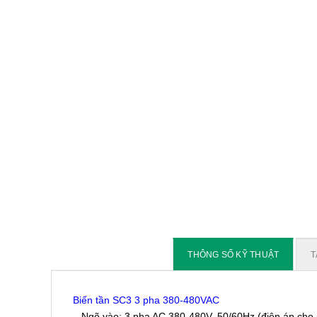
THÔNG SỐ KỸ THUẬT
T
Biến tần SC3 3 pha 380-480VAC
– Ngõ vào: 3 pha AC 380-480V, 50/60Hz (điện áp cho