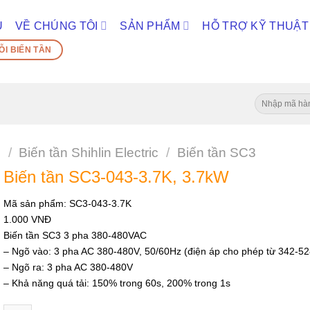
Ủ
VỀ CHÚNG TÔI
SẢN PHẨM
HỖ TRỢ KỸ THUẬT
ỖI BIẾN TẦN
Tìm
kiếm:
n
/
Biến tần Shihlin Electric
/
Biến tần SC3
Biến tần SC3-043-3.7K, 3.7kW
Mã sản phẩm:
SC3-043-3.7K
1.000
VNĐ
Biến tần SC3 3 pha 380-480VAC
– Ngõ vào: 3 pha AC 380-480V, 50/60Hz (điện áp cho phép từ 342-5
– Ngõ ra: 3 pha AC 380-480V
– Khả năng quá tải: 150% trong 60s, 200% trong 1s