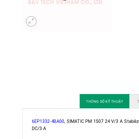
THÔNG SỐ KỸ THUẬT
T
6EP1332-4BA00
, SIMATIC PM 1507 24 V/3 A Stabili
DC/3 A