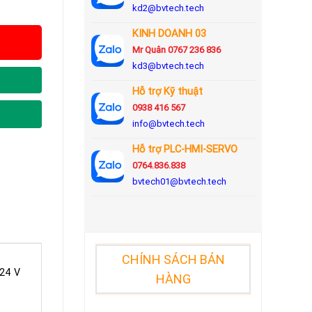
kd2@bvtech.tech
KINH DOANH
03
Mr Quân 0767 236 836
kd3@bvtech.tech
Hỗ trợ Kỹ thuật
0938 416 567
info@bvtech.tech
Hỗ trợ PLC-HMI-SERVO
0764.836.838
bvtech01@bvtech.tech
CHÍNH SÁCH BÁN
 24 V
HÀNG