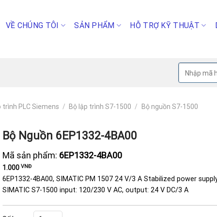
VỀ CHÚNG TÔI
SẢN PHẨM
HỖ TRỢ KỸ THUẬT
Tìm
kiếm:
p trình PLC Siemens
/
Bộ lập trình S7-1500
/
Bộ nguồn S7-1500
Bộ Nguồn 6EP1332-4BA00
Mã sản phẩm:
6EP1332-4BA00
VNĐ
1.000
6EP1332-4BA00, SIMATIC PM 1507 24 V/3 A Stabilized power supply
SIMATIC S7-1500 input: 120/230 V AC, output: 24 V DC/3 A
Bộ nguồn 6EP1332-4BA00 số lượng