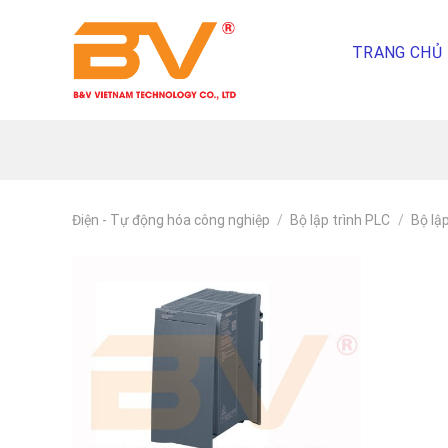
Skip
To
TRANG CHỦ
Content
(tạm
dịch)
Điện - Tự động hóa công nghiệp
/
Bộ lập trình PLC
/
Bộ lậ