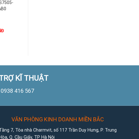
S7505-
AB0
NĐ
TRỢ KĨ THUẬT
0938 416 567
VĂN PHÒNG KINH DOANH MIỀN BẮC
Tầng 7, Tòa nhà Charmvit, số 117 Trần Duy Hưng, P. Trung
Hòa, Q. Cầu Giấy, TP Hà Nội