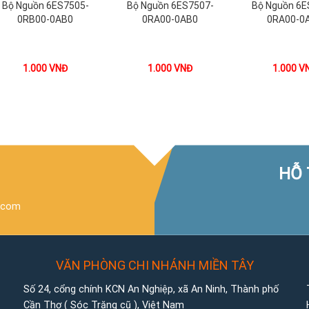
Bộ Nguồn 6ES7505-
Bộ Nguồn 6ES7507-
Bộ Nguồn 6E
0RB00-0AB0
0RA00-0AB0
0RA00-0
1.000
VNĐ
1.000
VNĐ
1.000
V
HỖ 
.com
VĂN PHÒNG CHI NHÁNH MIỀN TÂY
Số 24, cổng chính KCN An Nghiệp, xã An Ninh, Thành phố
Cần Thơ ( Sóc Trăng cũ ), Việt Nam