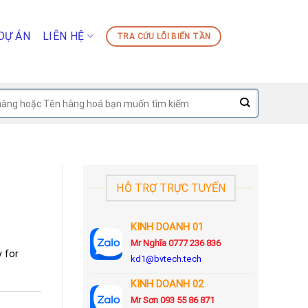
DỰ ÁN
LIÊN HỆ
TRA CỨU LỖI BIẾN TẦN
HỖ TRỢ TRỰC TUYẾN
KINH DOANH 01
Mr Nghĩa 0777 236 836
 for
kd1@bvtech.tech
KINH DOANH
02
Mr Sơn
093 55 86 871