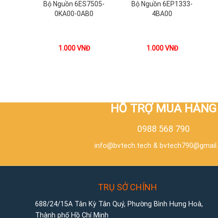
Bộ Nguồn 6ES7505-
Bộ Nguồn 6EP1333-
0KA00-0AB0
4BA00
1.000
VNĐ
1.000
VNĐ
HỖ TRỢ MUA HÀNG
0988 568 790
info@bvtech.tech
&
bvtech790@gmail
TRỤ SỞ CHÍNH
688/24/15A Tân Kỳ Tân Quý, Phường Bình Hưng Hoà,
Thành phố Hồ Chí Minh