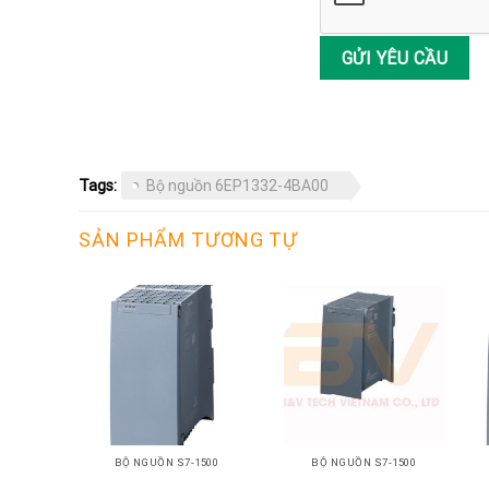
Tags:
Bộ nguồn 6EP1332-4BA00
SẢN PHẨM TƯƠNG TỰ
+
+
BỘ NGUỒN S7-1500
BỘ NGUỒN S7-1500