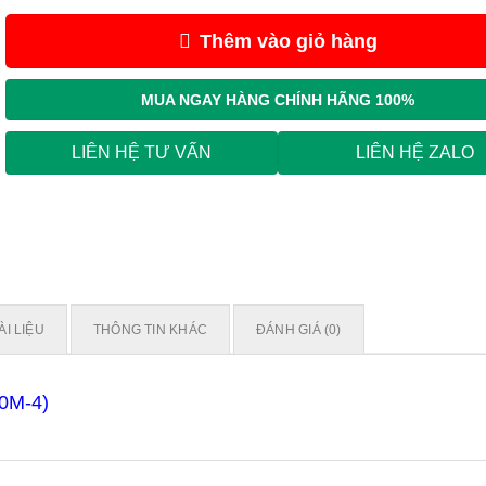
Thêm vào giỏ hàng
MUA NGAY
HÀNG CHÍNH HÃNG 100%
LIÊN HỆ TƯ VẤN
LIÊN HỆ ZALO
ÀI LIỆU
THÔNG TIN KHÁC
ĐÁNH GIÁ (0)
0M-4)