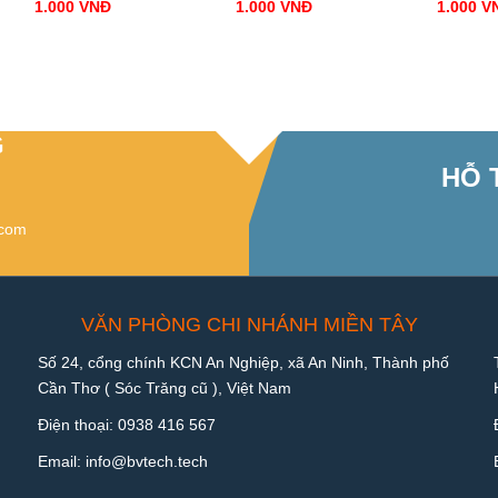
1.000
VNĐ
1.000
VNĐ
1.000
V
G
HỖ 
.com
VĂN PHÒNG CHI NHÁNH MIỀN TÂY
Số 24, cổng chính KCN An Nghiệp, xã An Ninh, Thành phố
Cần Thơ ( Sóc Trăng cũ ), Việt Nam
Điện thoại:
0938 416 567
Email:
info@bvtech.tech