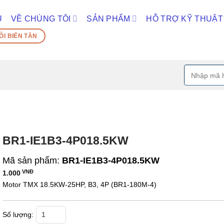
Ủ
VỀ CHÚNG TÔI
SẢN PHẨM
HỖ TRỢ KỸ THUẬT
ỖI BIẾN TẦN
Tìm
kiếm:
BR1-IE1B3-4P018.5KW
Mã sản phẩm:
BR1-IE1B3-4P018.5KW
VNĐ
1.000
Motor TMX 18.5KW-25HP, B3, 4P (BR1-180M-4)
BR1-IE1B3-4P018.5KW số lượng