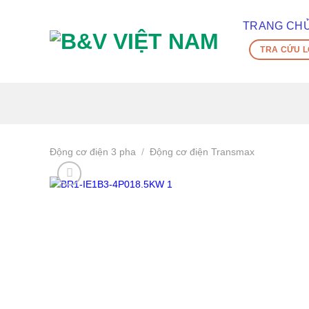
Skip
To
TRANG CH
Content
TRA CỨU L
(tạm
dịch)
Động cơ điện 3 pha
/
Động cơ điện Transmax