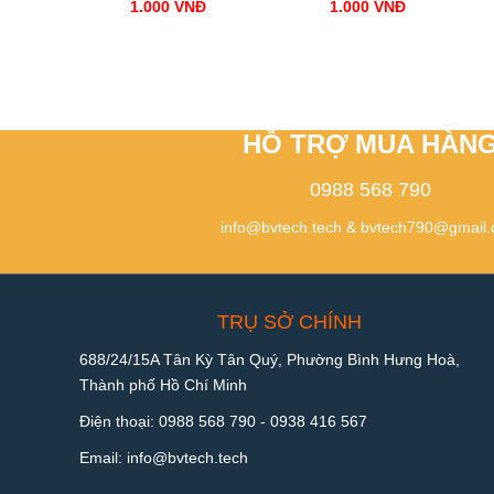
1.000
VNĐ
1.000
VNĐ
HỖ TRỢ MUA HÀN
0988 568 790
info@bvtech.tech
&
bvtech790@gmail
TRỤ SỞ CHÍNH
688/24/15A Tân Kỳ Tân Quý, Phường Bình Hưng Hoà,
Thành phố Hồ Chí Minh
Điện thoại:
0988 568 790
-
0938 416 567
Email:
info@bvtech.tech