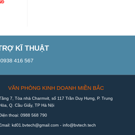
NĐ
1.000
VNĐ
1.000
VNĐ
TRỢ KĨ THUẬT
0938 416 567
VĂN PHÒNG KINH DOANH MIỀN BẮC
Tầng 7, Tòa nhà Charmvit, số 117 Trần Duy Hưng, P. Trung
Hòa, Q. Cầu Giấy, TP Hà Nội
Điện thoại:
0988 568 790
Email:
kd01.bvtech@gmail.com -
info@bvtech.tech