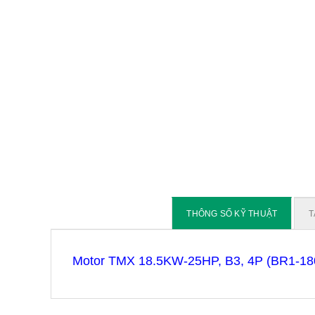
THÔNG SỐ KỸ THUẬT
T
Motor TMX 18.5KW-25HP, B3, 4P (BR1-18