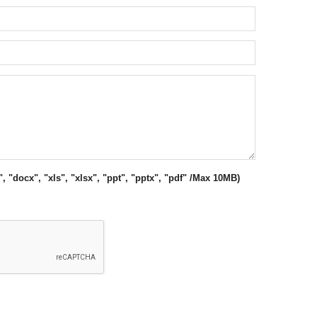
", "docx", "xls", "xlsx", "ppt", "pptx", "pdf" /Max 10MB)