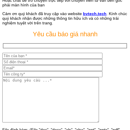
Hoặc chat để trò chuyện trực tiếp với chuyên viên tư vấn bên góc
phải màn hình của bạn
Cảm ơn quý khách đã truy cập vào website
bvtech.tech
. Kính chúc
quý khách nhận được những thông tin hữu ích và có những trải
nghiệm tuyệt vời trên trang.
Yêu cầu báo giá nhanh
File đính kèm: (File "doc", "docx", "xls", "xlsx", "ppt", "pptx", "pdf"