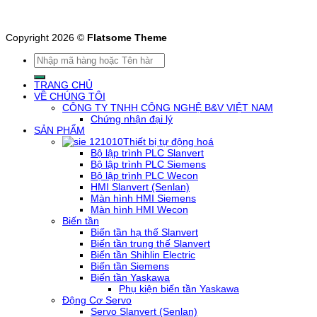
Copyright 2026 ©
Flatsome Theme
Tìm
kiếm:
TRANG CHỦ
VỀ CHÚNG TÔI
CÔNG TY TNHH CÔNG NGHỆ B&V VIỆT NAM
Chứng nhận đại lý
SẢN PHẨM
Thiết bị tự động hoá
Bộ lập trình PLC Slanvert
Bộ lập trình PLC Siemens
Bộ lập trình PLC Wecon
HMI Slanvert (Senlan)
Màn hình HMI Siemens
Màn hình HMI Wecon
Biến tần
Biến tần hạ thế Slanvert
Biến tần trung thế Slanvert
Biến tần Shihlin Electric
Biến tần Siemens
Biến tần Yaskawa
Phụ kiện biến tần Yaskawa
Động Cơ Servo
Servo Slanvert (Senlan)