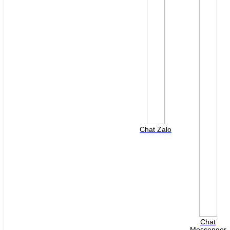
File đính kèm: (File "doc", "docx", "xls", "xlsx", "ppt",
"pptx", "pdf" /Max 10MB)
Chat Zalo
HOTLINE HỖ TRỢ
0988 568 790
8h00 - 17h00 ( Thứ 2 - Thứ 7 )
Chat
Messenger