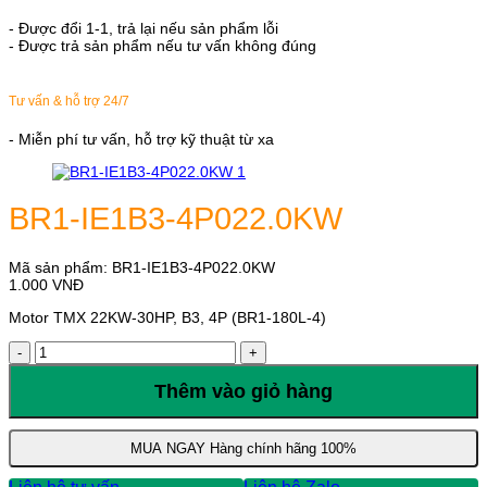
- Được đổi 1-1, trả lại nếu sản phẩm lỗi
- Được trả sản phẩm nếu tư vấn không đúng
Tư vấn & hỗ trợ 24/7
- Miễn phí tư vấn, hỗ trợ kỹ thuật từ xa
BR1-IE1B3-4P022.0KW
Mã sản phẩm:
BR1-IE1B3-4P022.0KW
1.000
VNĐ
Motor TMX 22KW-30HP, B3, 4P (BR1-180L-4)
BR1-
IE1B3-
4P022.0KW
Thêm vào giỏ hàng
số
lượng
MUA NGAY
Hàng chính hãng 100%