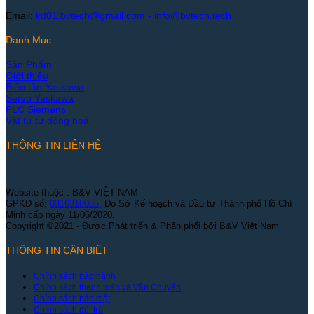
Email:
kd01.bvtech@gmail.com -
info@bvtech.tech
Danh Mục
Sản Phẩm
Giới thiệu
Biến tần Yaskawa
Servo Yaskawa
PLC Siemens
Vật tư tự động hoá
THÔNG TIN LIÊN HỆ
Website thuộc : B&V VIỆT NAM
GPKD số:
0316318085
, Do Sở Kế hoạch và Đầu tư Thành phố Hồ Chí
Minh cấp ngày 11/06/2020.
Copyright ©2021 - Được Phát triển & Phân phối bởi B&V Việt Nam
THÔNG TIN CẦN BIẾT
Chính sách bảo hành
Chính sách thanh toán và Vận Chuyển
Chính sách bảo mật
Chính sách đổi trả