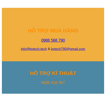
HỖ TRỢ MUA HÀNG
0988 568 790
info@bvtech.tech
&
bvtech790@gmail.com
HỖ TRỢ KĨ THUẬT
0938 416 567