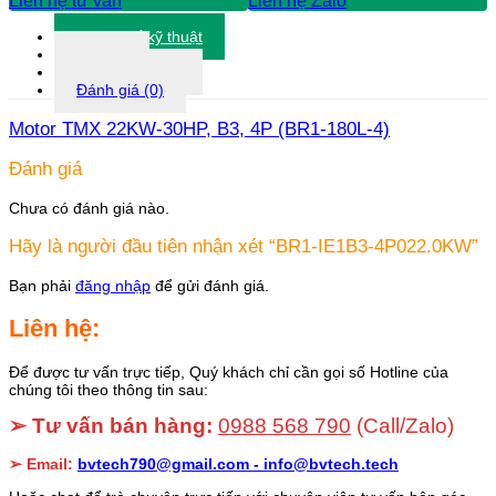
Liên hệ tư vấn
Liên hệ Zalo
Thông số kỹ thuật
Tài liệu
Thông tin khác
Đánh giá (0)
Motor TMX 22KW-30HP, B3, 4P (BR1-180L-4)
Đánh giá
Chưa có đánh giá nào.
Hãy là người đầu tiên nhận xét “BR1-IE1B3-4P022.0KW”
Bạn phải
đăng nhập
để gửi đánh giá.
Liên hệ:
Để được tư vấn trực tiếp, Quý khách chỉ cần gọi số Hotline của
chúng tôi theo thông tin sau:
➢ Tư vấn bán hàng:
0988 568 790
(Call/Zalo)
➢ Email:
bvtech790@gmail.com -
info@bvtech.tech