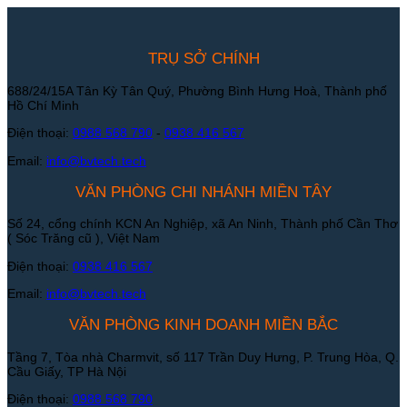
TRỤ SỞ CHÍNH
688/24/15A Tân Kỳ Tân Quý, Phường Bình Hưng Hoà, Thành phố
Hồ Chí Minh
Điện thoại:
0988 568 790
-
0938 416 567
Email:
info@bvtech.tech
VĂN PHÒNG CHI NHÁNH MIỀN TÂY
Số 24, cổng chính KCN An Nghiệp, xã An Ninh, Thành phố Cần Thơ
( Sóc Trăng cũ ), Việt Nam
Điện thoại:
0938 416 567
Email:
info@bvtech.tech
VĂN PHÒNG KINH DOANH MIỀN BẮC
Tầng 7, Tòa nhà Charmvit, số 117 Trần Duy Hưng, P. Trung Hòa, Q.
Cầu Giấy, TP Hà Nội
Điện thoại:
0988 568 790