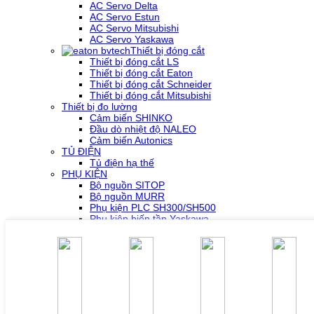
AC Servo Delta
AC Servo Estun
AC Servo Mitsubishi
AC Servo Yaskawa
Thiết bị đóng cắt
Thiết bị đóng cắt LS
Thiết bị đóng cắt Eaton
Thiết bị đóng cắt Schneider
Thiết bị đóng cắt Mitsubishi
Thiết bị đo lường
Cảm biến SHINKO
Đầu dò nhiệt độ NALEO
Cảm biến Autonics
TỦ ĐIỆN
Tủ điện hạ thế
PHỤ KIỆN
Bộ nguồn SITOP
Bộ nguồn MURR
Phụ kiện PLC SH300/SH500
Phụ kiện biến tần Yaskawa
Phụ kiện Servo Sigma 5
Phụ kiện Servo Sigma 7
HỖ TRỢ KỸ THUẬT
Tải về /Download
Giải pháp/Ứng dụng
Tài liệu tổng hợp
Tra cứu lỗi biến tần các hãng
DỰ ÁN