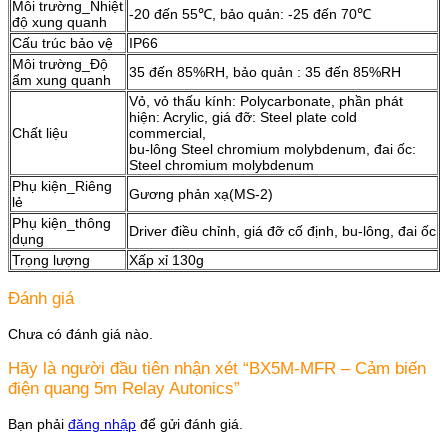
Môi trường_Nhiệt
-20 đến 55℃, bảo quản: -25 đến 70℃
độ xung quanh
Cấu trúc bảo vệ
IP66
Môi trường_Độ
35 đến 85%RH, bảo quản : 35 đến 85%RH
ẩm xung quanh
Vỏ, vỏ thấu kính: Polycarbonate, phần phát
hiện: Acrylic, giá đỡ: Steel plate cold
Chất liệu
commercial,
bu-lông Steel chromium molybdenum, đai ốc:
Steel chromium molybdenum
Phụ kiện_Riêng
Gương phản xạ(MS-2)
lẻ
Phụ kiện_thông
Driver điều chỉnh, giá đỡ cố định, bu-lông, đai ốc
dụng
Trọng lượng
Xấp xỉ 130g
Đánh giá
Chưa có đánh giá nào.
Hãy là người đầu tiên nhận xét “BX5M-MFR – Cảm biến
điện quang 5m Relay Autonics”
Bạn phải
đăng nhập
để gửi đánh giá.