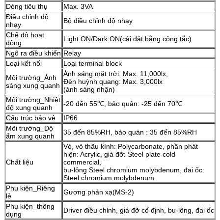
Dòng tiêu thụ
Max. 3VA
Điều chỉnh độ
Bộ điều chỉnh độ nhạy
nhạy
Chế độ hoạt
Light ON/Dark ON(cài đặt bằng công tắc)
động
Ngõ ra điều khiển
Relay
Loại kết nối
Loại terminal block
Ánh sáng mặt trời: Max. 11,000lx,
Môi trường_Ánh
Đèn huỳnh quang: Max. 3,000lx
sáng xung quanh
(ánh sáng nhận)
Môi trường_Nhiệt
-20 đến 55℃, bảo quản: -25 đến 70℃
độ xung quanh
Cấu trúc bảo vệ
IP66
Môi trường_Độ
35 đến 85%RH, bảo quản : 35 đến 85%RH
ẩm xung quanh
Vỏ, vỏ thấu kính: Polycarbonate, phần phát
hiện: Acrylic, giá đỡ: Steel plate cold
Chất liệu
commercial,
bu-lông Steel chromium molybdenum, đai ốc:
Steel chromium molybdenum
Phụ kiện_Riêng
Gương phản xạ(MS-2)
lẻ
Phụ kiện_thông
Driver điều chỉnh, giá đỡ cố định, bu-lông, đai ốc
dụng