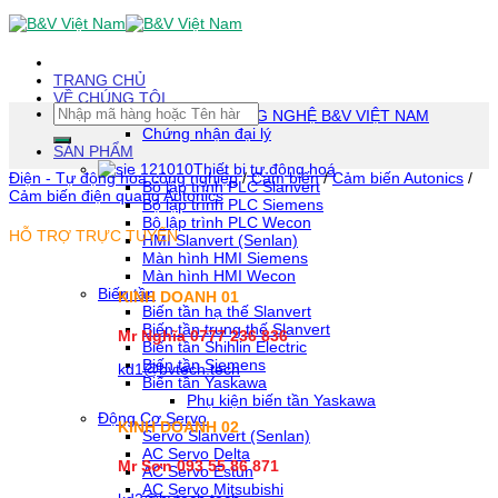
Skip
To
Content
(tạm
TRANG CHỦ
dịch)
VỀ CHÚNG TÔI
Tìm
CÔNG TY TNHH CÔNG NGHỆ B&V VIỆT NAM
kiếm:
Chứng nhận đại lý
SẢN PHẨM
Thiết bị tự động hoá
Điện - Tự động hóa công nghiệp
/
Cảm biến
/
Cảm biến Autonics
/
Bộ lập trình PLC Slanvert
Cảm biến điện quang Autonics
Bộ lập trình PLC Siemens
Bộ lập trình PLC Wecon
HỖ TRỢ TRỰC TUYẾN
HMI Slanvert (Senlan)
Màn hình HMI Siemens
Màn hình HMI Wecon
Biến tần
KINH DOANH 01
Biến tần hạ thế Slanvert
Biến tần trung thế Slanvert
Mr Nghĩa 0777 236 836
Biến tần Shihlin Electric
Biến tần Siemens
kd1@bvtech.tech
Biến tần Yaskawa
Phụ kiện biến tần Yaskawa
Động Cơ Servo
KINH DOANH
02
Servo Slanvert (Senlan)
AC Servo Delta
Mr Sơn
093 55 86 871
AC Servo Estun
AC Servo Mitsubishi