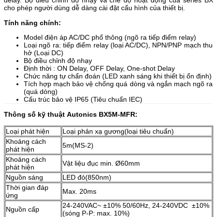
delay. Bộ điều chỉnh độ nhạy và chế độ hoạt động của series BX
cho phép người dùng dễ dàng cài đặt cấu hình của thiết bị.
Tính năng chính:
Model điện áp AC/DC phổ thông (ngõ ra tiếp điểm relay)
Loại ngõ ra: tiếp điểm relay (loại AC/DC), NPN/PNP mạch thu
hở (Loại DC)
Bộ điều chỉnh độ nhạy
Định thời : ON Delay, OFF Delay, One-shot Delay
Chức năng tự chẩn đoán (LED xanh sáng khi thiết bị ổn định)
Tích hợp mạch bảo vệ chống quá dòng và ngắn mạch ngõ ra
(quá dòng)
Cấu trúc bảo vệ IP65 (Tiêu chuẩn IEC)
Thông số kỹ thuật Autonics BX5M-MFR:
Loại phát hiện
Loại phản xạ gương(loại tiêu chuẩn)
Khoảng cách
5m(MS-2)
phát hiện
Khoảng cách
Vật liệu đục min. Ø60mm
phát hiện
Nguồn sáng
LED đỏ(850nm)
Thời gian đáp
Max. 20ms
ứng
24-240VAC~ ±10% 50/60Hz, 24-240VDC ±10%
Nguồn cấp
(sóng P-P: max. 10%)