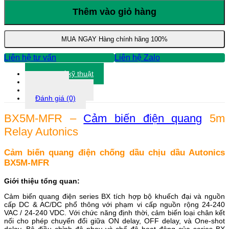
MFR
-
Thêm vào giỏ hàng
Cảm
biến
điện
MUA NGAY
Hàng chính hãng 100%
quang
5m
Liên hệ tư vấn
Liên hệ Zalo
Relay
Autonics
Thông số kỹ thuật
số
Tài liệu
lượng
Thông tin khác
Đánh giá (0)
BX5M-MFR –
Cảm biến điện quang
5m
Relay Autonics
Cảm biến quang điện chống dầu chịu dầu Autonics
BX5M-MFR
Giới thiệu tổng quan:
Cảm biến quang điện series BX tích hợp bộ khuếch đại và nguồn
cấp DC & AC/DC phổ thông với phạm vi cấp nguồn rộng 24-240
VAC / 24-240 VDC. Với chức năng định thời, cảm biến loại chân kết
nối cho phép chuyển đổi giữa ON delay, OFF delay, và One-shot