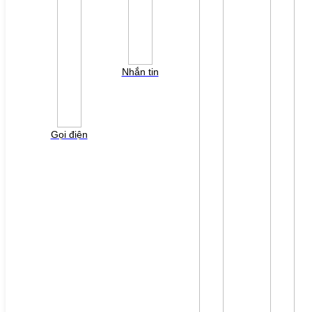
Bộ nguồn SITOP
Bộ nguồn MURR
Phụ kiện PLC SH300/SH500
Phụ kiện biến tần Yaskawa
Phụ kiện Servo Sigma 5
Phụ kiện Servo Sigma 7
Nhắn tin
HỖ TRỢ KỸ THUẬT
Tải về /Download
Giải pháp/Ứng dụng
Tài liệu tổng hợp
Tra cứu lỗi biến tần các hãng
DỰ ÁN
Gọi điện
LIÊN HỆ
TUYỂN DỤNG
Đăng nhập
Tra cứu lỗi biến tần
YÊU CẦU BÁO GIÁ
Vui lòng điền thông tin form bên dưới để chúng tôi
liên hệ gởi báo giá cho quý khách!