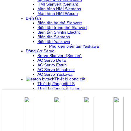
HMI Slanvert (Senlan)
Màn hình HMI Siemens
Màn hình HMI Wecon
Biến tần
Biến tần hạ thế Slanvert
Biến tần trung thế Slanvert
Biến tần Shihlin Electric
Biến tần Siemens
Biến tần Yaskawa
Phụ kiện biến tần Yaskawa
Động Cơ Servo
Servo Slanvert (Senlan)
AC Servo Delta
AC Servo Estun
AC Servo Mitsubishi
AC Servo Yaskawa
Thiết bị đóng cắt
Thiết bị đóng cắt LS
Thiết bị đóng cắt Eaton
Thiết bị đóng cắt Schneider
Thiết bị đóng cắt Mitsubishi
Thiết bị đo lường
Cảm biến SHINKO
Đầu dò nhiệt độ NALEO
Cảm biến Autonics
TỦ ĐIỆN
Tủ điện hạ thế
PHỤ KIỆN