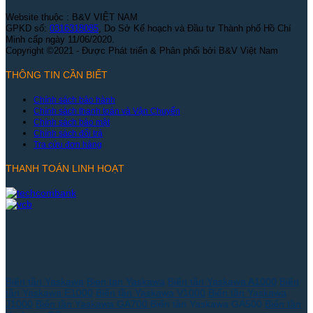
Website thuộc : B&V VIỆT NAM
GPKD số:
0316318085
, Do Sở Kế hoạch và Đầu tư Thành phố Hồ Chí
Minh cấp ngày 11/06/2020.
Copyright ©2021 - Được Phát triển & Phân phối bởi B&V Việt Nam
THÔNG TIN CẦN BIẾT
Chính sách bảo hành
Chính sách thanh toán và Vận Chuyển
Chính sách bảo mật
Chính sách đổi trả
Tra cứu đơn hàng
THANH TOÁN LINH HOẠT
Biến tần Yaskawa
Bien tan Yaskawa
Biến tần Yaskawa A1000
Biến
tần Yaskawa E1000
Biến tần Yaskawa V1000
Biến tần Yaskawa
J1000
Biến tần Yaskawa GA700
Biến tần Yaskawa GA500
Biến tần