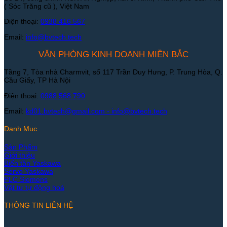
( Sóc Trăng cũ ), Việt Nam
Điện thoại:
0938 416 567
Email:
info@bvtech.tech
VĂN PHÒNG KINH DOANH MIỀN BẮC
Tầng 7, Tòa nhà Charmvit, số 117 Trần Duy Hưng, P. Trung Hòa, Q.
Cầu Giấy, TP Hà Nội
Điện thoại:
0988 568 790
Email:
kd01.bvtech@gmail.com -
info@bvtech.tech
Danh Mục
Sản Phẩm
Giới thiệu
Biến tần Yaskawa
Servo Yaskawa
PLC Siemens
Vật tư tự động hoá
THÔNG TIN LIÊN HỆ