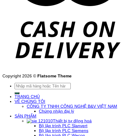
Copyright 2026 ©
Flatsome Theme
Tìm
kiếm:
TRANG CHỦ
VỀ CHÚNG TÔI
CÔNG TY TNHH CÔNG NGHỆ B&V VIỆT NAM
Chứng nhận đại lý
SẢN PHẨM
Thiết bị tự động hoá
Bộ lập trình PLC Slanvert
Bộ lập trình PLC Siemens
Bộ lập trình PLC Wecon