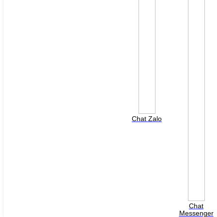
File đính kèm: (File "doc", "docx", "xls", "xlsx", "ppt",
"pptx", "pdf" /Max 10MB)
Chat Zalo
Chat
Messenger