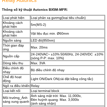
Relay Autonics
Thông số kỹ thuật Autonics BX5M-MFR:
Loại phát hiện
Loại phản xạ gương(loại tiêu chuẩn)
Khoảng cách
5m(MS-2)
phát hiện
Khoảng cách
Vật liệu đục min. Ø60mm
phát hiện
Nguồn sáng
LED đỏ(850nm)
Thời gian đáp
Max. 20ms
ứng
24-240VAC~ ±10% 50/60Hz, 24-240VDC ±10%
Nguồn cấp
(sóng P-P: max. 10%)
Dòng tiêu thụ
Max. 3VA
Điều chỉnh độ
Bộ điều chỉnh độ nhạy
nhạy
Chế độ hoạt
Light ON/Dark ON(cài đặt bằng công tắc)
động
Ngõ ra điều khiển
Relay
Loại kết nối
Loại terminal block
Ánh sáng mặt trời: Max. 11,000lx,
Môi trường_Ánh
Đèn huỳnh quang: Max. 3,000lx
sáng xung quanh
(ánh sáng nhận)