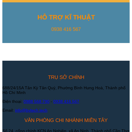
HỖ TRỢ KĨ THUẬT
0938 416 567
TRỤ SỞ CHÍNH
688/24/15A Tân Kỳ Tân Quý, Phường Bình Hưng Hoà, Thành phố
Hồ Chí Minh
Điện thoại:
0988 568 790
-
0938 416 567
Email:
info@bvtech.tech
VĂN PHÒNG CHI NHÁNH MIỀN TÂY
Số 24, cổng chính KCN An Nghiệp, xã An Ninh, Thành phố Cần Thơ