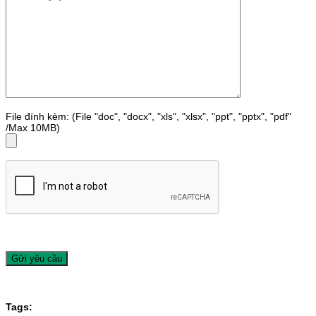
File đính kèm: (File "doc", "docx", "xls", "xlsx", "ppt", "pptx", "pdf"
/Max 10MB)
Tags: