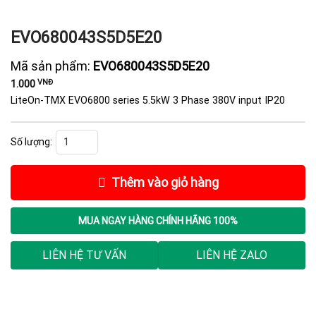
EVO680043S5D5E20
Mã sản phẩm:
EVO680043S5D5E20
VNĐ
1.000
LiteOn-TMX EVO6800 series 5.5kW 3 Phase 380V input IP20
EVO680043S5D5E20 số lượng
Thêm vào giỏ hàng
MUA NGAY
HÀNG CHÍNH HÃNG 100%
LIÊN HỆ TƯ VẤN
LIÊN HỆ ZALO