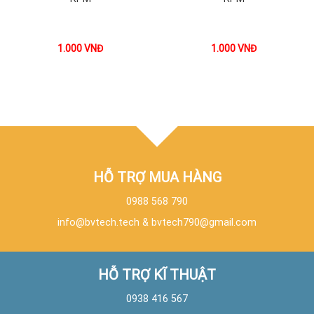
1.000
VNĐ
1.000
VNĐ
HỖ TRỢ MUA HÀNG
0988 568 790
info@bvtech.tech
&
bvtech790@gmail.com
HỖ TRỢ KĨ THUẬT
0938 416 567