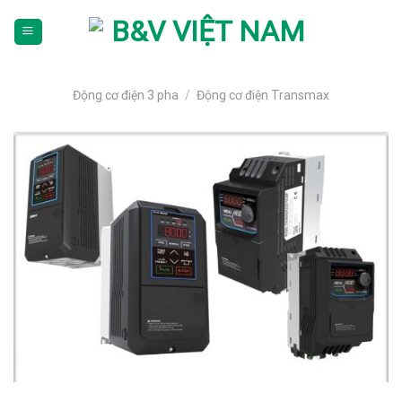
Skip
To
Content
(tạm
dịch)
Động cơ điện 3 pha
/
Động cơ điện Transmax