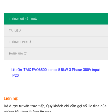
THÔNG SỐ KỸ THUẬT
TÀI LIỆU
THÔNG TIN KHÁC
ĐÁNH GIÁ (0)
LiteOn-TMX EVO6800 series 5.5kW 3 Phase 380V input
IP20
Liên hệ:
Để được tư vấn trực tiếp, Quý khách chỉ cần gọi số Hotline của
chúng tôi theo thông tin sau: