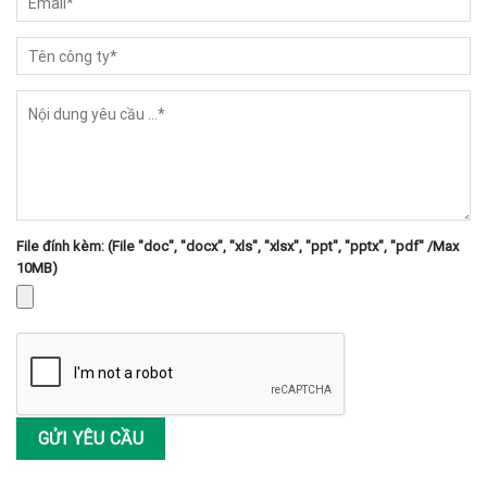
File đính kèm: (File "doc", "docx", "xls", "xlsx", "ppt", "pptx", "pdf" /Max
10MB)