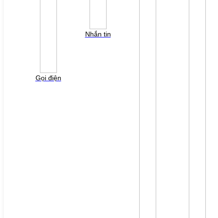
LIÊN HỆ
TUYỂN DỤNG
Đăng nhập
Tra cứu lỗi biến tần
Nhắn tin
YÊU CẦU BÁO GIÁ
Vui lòng điền thông tin form bên dưới để chúng tôi
liên hệ gởi báo giá cho quý khách!
Gọi điện