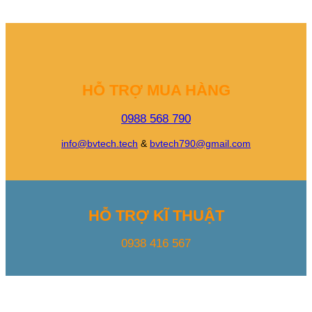
HỖ TRỢ MUA HÀNG
0988 568 790
info@bvtech.tech
&
bvtech790@gmail.com
HỖ TRỢ KĨ THUẬT
0938 416 567