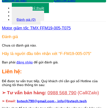
Liên hệ tư vấn
Liên hệ Zalo
Thông số kỹ thuật
Tài liệu
Thông tin khác
Đánh giá (0)
Motor giảm tốc TMX FFM19-005-T075
Đánh giá
Chưa có đánh giá nào.
Hãy là người đầu tiên nhận xét “F-FM19-005-075”
Bạn phải
đăng nhập
để gửi đánh giá.
Liên hệ:
Để được tư vấn trực tiếp, Quý khách chỉ cần gọi số Hotline của
chúng tôi theo thông tin sau:
➢ Tư vấn bán hàng:
0988 568 790
(Call/Zalo)
➢ Email:
bvtech790@gmail.com -
info@bvtech.tech