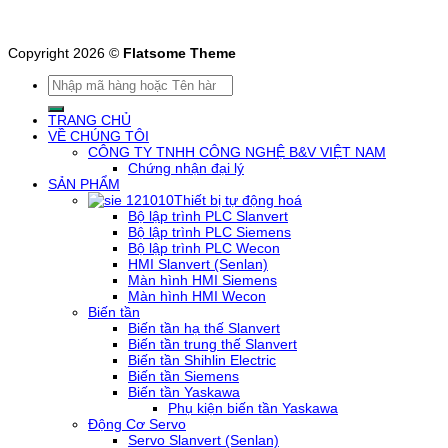
Copyright 2026 ©
Flatsome Theme
Tìm
kiếm:
TRANG CHỦ
VỀ CHÚNG TÔI
CÔNG TY TNHH CÔNG NGHỆ B&V VIỆT NAM
Chứng nhận đại lý
SẢN PHẨM
Thiết bị tự động hoá
Bộ lập trình PLC Slanvert
Bộ lập trình PLC Siemens
Bộ lập trình PLC Wecon
HMI Slanvert (Senlan)
Màn hình HMI Siemens
Màn hình HMI Wecon
Biến tần
Biến tần hạ thế Slanvert
Biến tần trung thế Slanvert
Biến tần Shihlin Electric
Biến tần Siemens
Biến tần Yaskawa
Phụ kiện biến tần Yaskawa
Động Cơ Servo
Servo Slanvert (Senlan)