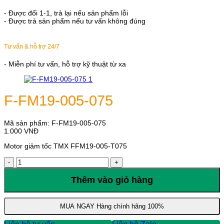
- Được đổi 1-1, trả lại nếu sản phẩm lỗi
- Được trả sản phẩm nếu tư vấn không đúng
Tư vấn & hỗ trợ 24/7
- Miễn phí tư vấn, hỗ trợ kỹ thuật từ xa
F-FM19-005-075
Mã sản phẩm:
F-FM19-005-075
1.000
VNĐ
Motor giảm tốc TMX FFM19-005-T075
F-
FM19-
005-
Thêm vào giỏ hàng
075
số
lượng
MUA NGAY
Hàng chính hãng 100%