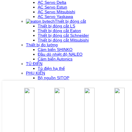
AC Servo Delta
AC Servo Estun
AC Servo Mitsubishi
AC Servo Yaskawa
Thiết bị đóng cắt
Thiết bị đóng cắt LS
Thiết bị đóng cắt Eaton
Thiết bị đóng cắt Schneider
Thiết bị đóng cắt Mitsubishi
Thiết bị đo lường
Cảm biến SHINKO
Đầu dò nhiệt độ NALEO
Cảm biến Autonics
TỦ ĐIỆN
Tủ điện hạ thế
PHỤ KIỆN
Bộ nguồn SITOP
Bộ nguồn MURR
Phụ kiện PLC SH300/SH500
Phụ kiện biến tần Yaskawa
Phụ kiện Servo Sigma 5
Phụ kiện Servo Sigma 7
HỖ TRỢ KỸ THUẬT
Tải về /Download
Giải pháp/Ứng dụng
Tài liệu tổng hợp
Tra cứu lỗi biến tần các hãng
DỰ ÁN