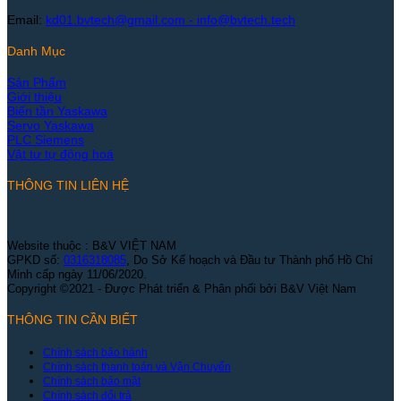
Email:
kd01.bvtech@gmail.com -
info@bvtech.tech
Danh Mục
Sản Phẩm
Giới thiệu
Biến tần Yaskawa
Servo Yaskawa
PLC Siemens
Vật tư tự động hoá
THÔNG TIN LIÊN HỆ
Website thuộc : B&V VIỆT NAM
GPKD số:
0316318085
, Do Sở Kế hoạch và Đầu tư Thành phố Hồ Chí
Minh cấp ngày 11/06/2020.
Copyright ©2021 - Được Phát triển & Phân phối bởi B&V Việt Nam
THÔNG TIN CẦN BIẾT
Chính sách bảo hành
Chính sách thanh toán và Vận Chuyển
Chính sách bảo mật
Chính sách đổi trả