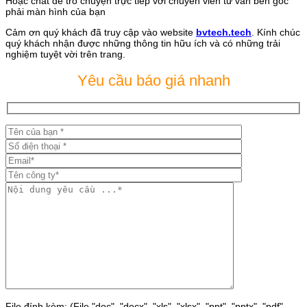
Hoặc chat để trò chuyện trực tiếp với chuyên viên tư vấn bên góc
phải màn hình của bạn
Cảm ơn quý khách đã truy cập vào website
bvtech.tech
. Kính chúc
quý khách nhận được những thông tin hữu ích và có những trải
nghiệm tuyệt vời trên trang.
Yêu cầu báo giá nhanh
File đính kèm: (File "doc", "docx", "xls", "xlsx", "ppt", "pptx", "pdf"