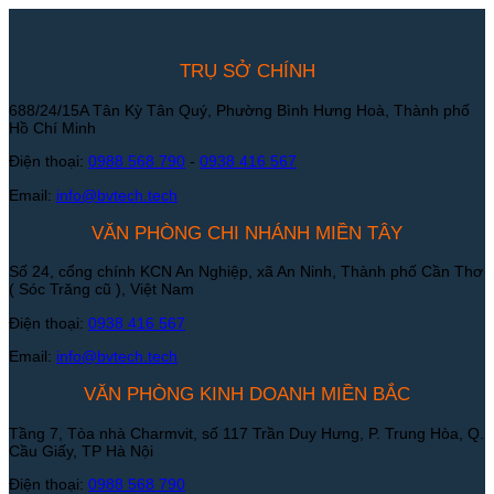
TRỤ SỞ CHÍNH
688/24/15A Tân Kỳ Tân Quý, Phường Bình Hưng Hoà, Thành phố
Hồ Chí Minh
Điện thoại:
0988 568 790
-
0938 416 567
Email:
info@bvtech.tech
VĂN PHÒNG CHI NHÁNH MIỀN TÂY
Số 24, cổng chính KCN An Nghiệp, xã An Ninh, Thành phố Cần Thơ
( Sóc Trăng cũ ), Việt Nam
Điện thoại:
0938 416 567
Email:
info@bvtech.tech
VĂN PHÒNG KINH DOANH MIỀN BẮC
Tầng 7, Tòa nhà Charmvit, số 117 Trần Duy Hưng, P. Trung Hòa, Q.
Cầu Giấy, TP Hà Nội
Điện thoại:
0988 568 790