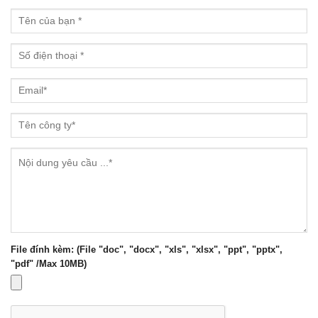
File đính kèm: (File "doc", "docx", "xls", "xlsx", "ppt", "pptx",
"pdf" /Max 10MB)