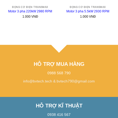
ĐỘNG CƠ ĐIỆN TRANSMAX
ĐỘNG CƠ ĐIỆN TRANSMAX
Motor 3 pha 220kW 2980 RPM
Motor 3 pha 5.5kW 2930 RPM
1.000
VNĐ
1.000
VNĐ
HỖ TRỢ MUA HÀNG
0988 568 790
info@bvtech.tech
&
bvtech790@gmail.com
HỖ TRỢ KĨ THUẬT
0938 416 567