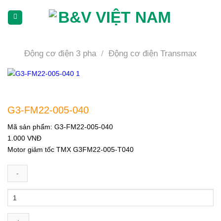
Skip
To
Content
(tạm
dịch)
Động cơ điện 3 pha
/
Động cơ điện Transmax
G3-FM22-005-040
Mã sản phẩm:
G3-FM22-005-040
1.000
VNĐ
Motor giảm tốc TMX G3FM22-005-T040
G3-
FM22-
005-