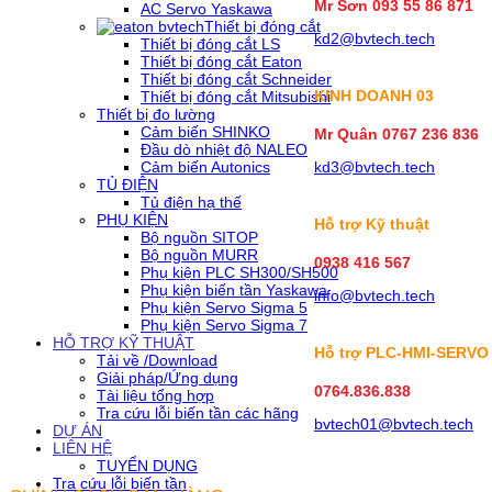
Mr Sơn
093 55 86 871
AC Servo Yaskawa
Thiết bị đóng cắt
kd2@bvtech.tech
Thiết bị đóng cắt LS
Thiết bị đóng cắt Eaton
Thiết bị đóng cắt Schneider
KINH DOANH
03
Thiết bị đóng cắt Mitsubishi
Thiết bị đo lường
Cảm biến SHINKO
Mr Quân 0767 236 836
Đầu dò nhiệt độ NALEO
Cảm biến Autonics
kd3@bvtech.tech
TỦ ĐIỆN
Tủ điện hạ thế
PHỤ KIỆN
Hỗ trợ Kỹ thuật
Bộ nguồn SITOP
Bộ nguồn MURR
0938 416 567
Phụ kiện PLC SH300/SH500
Phụ kiện biến tần Yaskawa
info@bvtech.tech
Phụ kiện Servo Sigma 5
Phụ kiện Servo Sigma 7
HỖ TRỢ KỸ THUẬT
Hỗ trợ PLC-HMI-SERVO
Tải về /Download
Giải pháp/Ứng dụng
0764.836.838
Tài liệu tổng hợp
Tra cứu lỗi biến tần các hãng
bvtech01@bvtech.tech
DỰ ÁN
LIÊN HỆ
TUYỂN DỤNG
Tra cứu lỗi biến tần