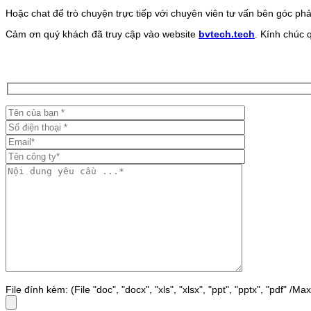
Hoặc chat để trò chuyện trực tiếp với chuyên viên tư vấn bên góc phả
Cảm ơn quý khách đã truy cập vào website
bvtech.tech
. Kính chúc 
File đính kèm: (File "doc", "docx", "xls", "xlsx", "ppt", "pptx", "pdf" /M