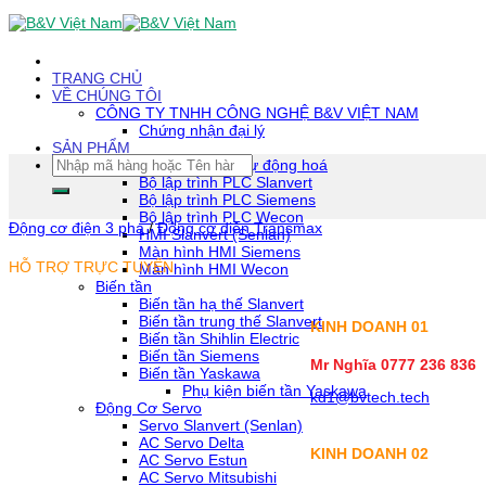
Skip
To
Content
(tạm
TRANG CHỦ
dịch)
VỀ CHÚNG TÔI
CÔNG TY TNHH CÔNG NGHỆ B&V VIỆT NAM
Chứng nhận đại lý
SẢN PHẨM
Tìm
Thiết bị tự động hoá
kiếm:
Bộ lập trình PLC Slanvert
Bộ lập trình PLC Siemens
Bộ lập trình PLC Wecon
Động cơ điện 3 pha
/
Động cơ điện Transmax
HMI Slanvert (Senlan)
Màn hình HMI Siemens
HỖ TRỢ TRỰC TUYẾN
Màn hình HMI Wecon
Biến tần
Biến tần hạ thế Slanvert
Biến tần trung thế Slanvert
KINH DOANH 01
Biến tần Shihlin Electric
Biến tần Siemens
Mr Nghĩa 0777 236 836
Biến tần Yaskawa
Phụ kiện biến tần Yaskawa
kd1@bvtech.tech
Động Cơ Servo
Servo Slanvert (Senlan)
AC Servo Delta
KINH DOANH
02
AC Servo Estun
AC Servo Mitsubishi