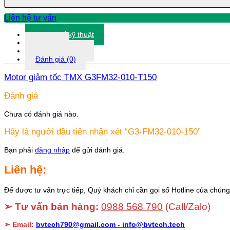
Liên hệ tư vấn
Thông số kỹ thuật
Tài liệu
Thông tin khác
Đánh giá (0)
Motor giảm tốc TMX G3FM32-010-T150
Đánh giá
Chưa có đánh giá nào.
Hãy là người đầu tiên nhận xét “G3-FM32-010-150”
Bạn phải
đăng nhập
để gửi đánh giá.
Liên hệ:
Để được tư vấn trực tiếp, Quý khách chỉ cần gọi số Hotline của chúng 
➢ Tư vấn bán hàng:
0988 568 790
(Call/Zalo)
➢ Email:
bvtech790@gmail.com -
info@bvtech.tech