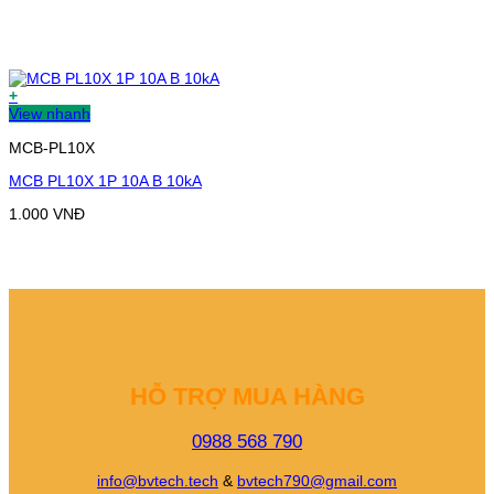
+
View nhanh
MCB-PL10X
MCB PL10X 1P 10A B 10kA
1.000
VNĐ
HỖ TRỢ MUA HÀNG
0988 568 790
info@bvtech.tech
&
bvtech790@gmail.com