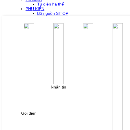
Tủ điện hạ thế
PHỤ KIỆN
Bộ nguồn SITOP
Bộ nguồn MURR
Phụ kiện PLC SH300/SH500
Phụ kiện biến tần Yaskawa
Phụ kiện Servo Sigma 5
Phụ kiện Servo Sigma 7
HỖ TRỢ KỸ THUẬT
Tải về /Download
Giải pháp/Ứng dụng
Tài liệu tổng hợp
Tra cứu lỗi biến tần các hãng
DỰ ÁN
LIÊN HỆ
TUYỂN DỤNG
Đăng nhập
Tra cứu lỗi biến tần
Nhắn tin
YÊU CẦU BÁO GIÁ
Vui lòng điền thông tin form bên dưới để chúng tôi
liên hệ gởi báo giá cho quý khách!
Gọi điện