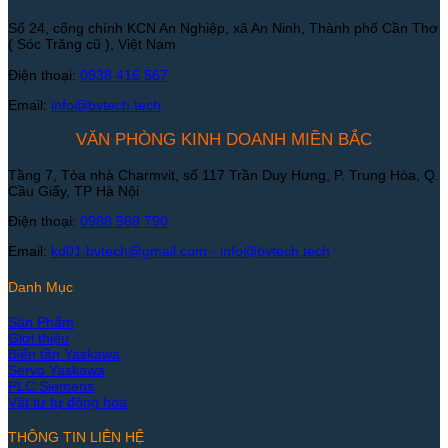
Số 24, cổng chính KCN An Nghiệp, xã An Ninh, Thành phố Cần Thơ
( Sóc Trăng cũ ), Việt Nam
Điện thoại:
0938 416 567
Email:
info@bvtech.tech
VĂN PHÒNG KINH DOANH MIỀN BẮC
Tầng 7, Tòa nhà Charmvit, số 117 Trần Duy Hưng, P. Trung Hòa, Q.
Cầu Giấy, TP Hà Nội
Điện thoại:
0988 568 790
Email:
kd01.bvtech@gmail.com -
info@bvtech.tech
Danh Mục
Sản Phẩm
Giới thiệu
Biến tần Yaskawa
Servo Yaskawa
PLC Siemens
Vật tư tự động hoá
THÔNG TIN LIÊN HỆ