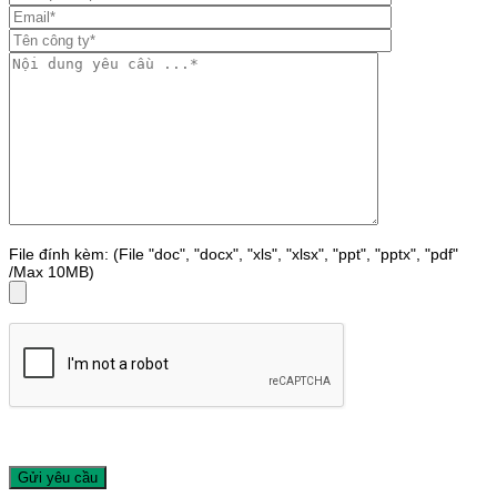
File đính kèm: (File "doc", "docx", "xls", "xlsx", "ppt", "pptx", "pdf"
/Max 10MB)