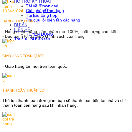
HỖ TRỢ KỸ THUẬT
Tải về /Download
Giải pháp/Ứng dụng
Tài liệu tổng hợp
Tra cứu lỗi biến tần các hãng
HÀNG CHÍNH HÃNG
DỰ ÁN
LIÊN HỆ
- Hàng chính hãng, sản phẩm mới 100%, chất lượng cam kết
TUYỂN DỤNG
- Bảo hành tối đa theo chính sách của Hãng
Tra cứu lỗi biến tần
GIAO HÀNG TOÀN QUỐC
- Giao hàng tận nơi trên toàn quốc
THANH TOÁN THUẬN LỢI
Thủ tục thanh toán đơn giản, bạn sẽ thanh toán tiền tại nhà và chỉ
thanh toán tiền hàng sau khi nhận hàng.