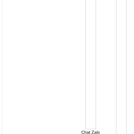
File đính kèm: (File "doc", "docx", "xls", "xlsx", "ppt",
"pptx", "pdf" /Max 10MB)
Chat Zalo