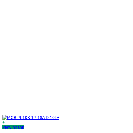
+
View nhanh