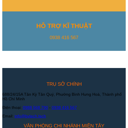
HỖ TRỢ KĨ THUẬT
0938 416 567
TRỤ SỞ CHÍNH
688/24/15A Tân Kỳ Tân Quý, Phường Bình Hưng Hoà, Thành phố
Hồ Chí Minh
Điện thoại:
0988 568 790
-
0938 416 567
Email:
info@bvtech.tech
VĂN PHÒNG CHI NHÁNH MIỀN TÂY