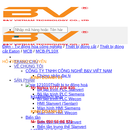
Skip
To
Content
(tạm
dịch)
Tìm
kiếm:
Điện - Tự động hóa công nghiệp
/
Thiết bị đóng cắt
/
Thiết bị đóng
cắt Eaton
/
MCB
/
MCB-PL10X
HỖ TRỢ TRỰC TUYẾN
TRANG CHỦ
VỀ CHÚNG TÔI
CÔNG TY TNHH CÔNG NGHỆ B&V VIỆT NAM
Chứng nhận đại lý
KINH DOANH 01
SẢN PHẨM
Thiết bị tự động hoá
Mr Nghĩa 0777 236 836
Bộ lập trình PLC Slanvert
Bộ lập trình PLC Siemens
kd1@bvtech.tech
Bộ lập trình PLC Wecon
HMI Slanvert (Senlan)
Màn hình HMI Siemens
KINH DOANH
02
Màn hình HMI Wecon
Biến tần
Mr Sơn
093 55 86 871
Biến tần hạ thế Slanvert
Biến tần trung thế Slanvert