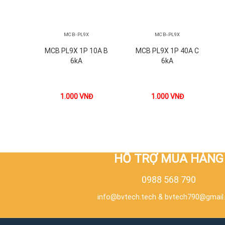
+
+
MCB-PL9X
MCB-PL9X
MCB PL9X 1P 10A B
MCB PL9X 1P 40A C
6kA
6kA
1.000
VNĐ
1.000
VNĐ
HỖ TRỢ MUA HÀNG
0988 568 790
info@bvtech.tech
&
bvtech790@gmail