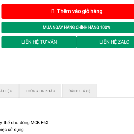
Thêm vào giỏ hàng
MUA NGAY
HÀNG CHÍNH HÃNG 100%
LIÊN HỆ TƯ VẤN
LIÊN HỆ ZALO
ÀI LIỆU
THÔNG TIN KHÁC
ĐÁNH GIÁ (0)
ay thế cho dòng MCB E6X
việc sử dụng