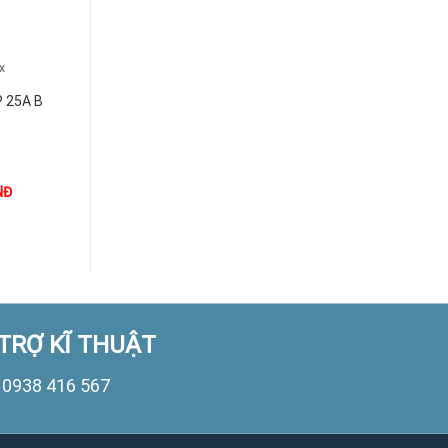
+
+
X
MCB-PL9X
MCB-PL9X
 25A B
MCB PL9X 1P 40A B
MCB PL9X 1P 32A B
6kA
6kA
NĐ
1.000
VNĐ
1.000
VNĐ
TRỢ KĨ THUẬT
0938 416 567