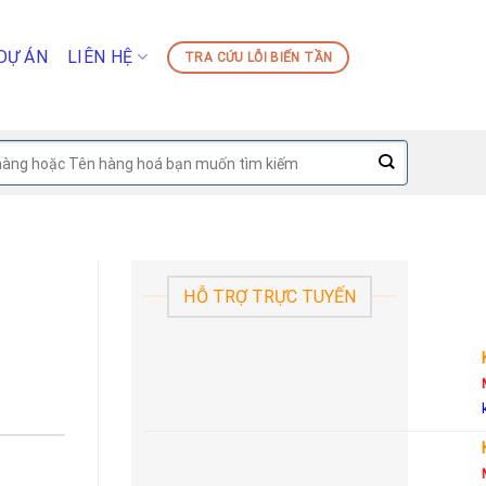
DỰ ÁN
LIÊN HỆ
TRA CỨU LỖI BIẾN TẦN
HỖ TRỢ TRỰC TUYẾN