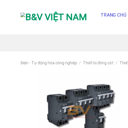
Skip
To
TRANG CHỦ
Content
(tạm
dịch)
Điện - Tự động hóa công nghiệp
/
Thiết bị đóng cắt
/
Thiế