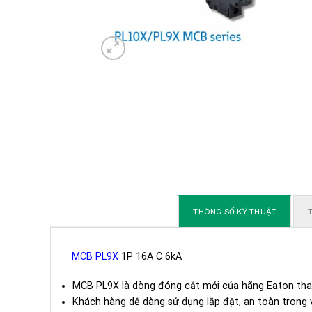
THÔNG SỐ KỸ THUẬT
T
MCB PL9X
1P 16A C 6kA
MCB PL9X là dòng đóng cắt mới của hãng Eaton th
Khách hàng dễ dàng sử dụng lắp đặt, an toàn trong 