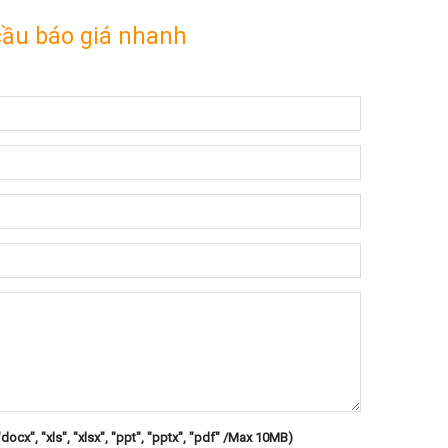
cầu báo giá nhanh
"docx", "xls", "xlsx", "ppt", "pptx", "pdf" /Max 10MB)