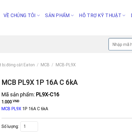
VỀ CHÚNG TÔI
SẢN PHẨM
HỖ TRỢ KỸ THUẬT
Tìm
kiếm:
t bị đóng cắt Eaton
/
MCB
/
MCB-PL9X
MCB PL9X 1P 16A C 6kA
Mã sản phẩm:
PL9X-C16
VNĐ
1.000
MCB PL9X
1P 16A C 6kA
MCB PL9X 1P 16A C 6kA số lượng