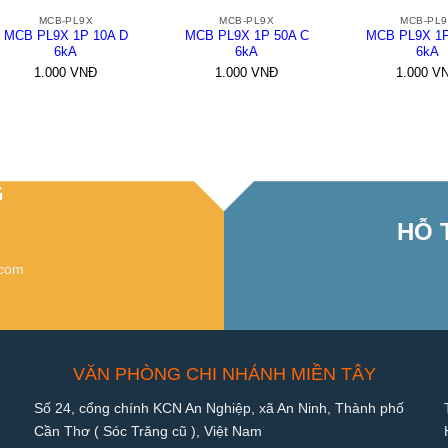
MCB-PL9X
MCB-PL9X
MCB-PL
MCB PL9X 1P 10A D
MCB PL9X 1P 50A C
MCB PL9X 1P
6kA
6kA
6kA
1.000
VNĐ
1.000
VNĐ
1.000
V
G
HỖ 
.com
VĂN PHÒNG CHI NHÁNH MIỀN TÂY
Số 24, cổng chính KCN An Nghiệp, xã An Ninh, Thành phố
Cần Thơ ( Sóc Trăng cũ ), Việt Nam