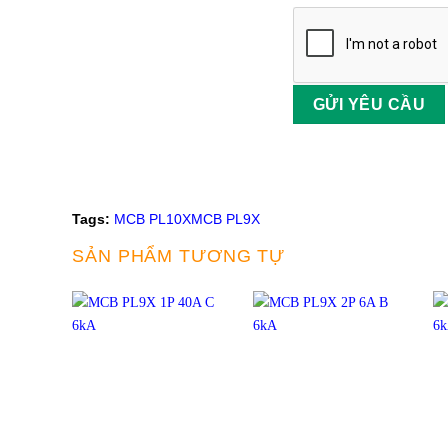
Tags:
MCB PL10X
MCB PL9X
SẢN PHẨM TƯƠNG TỰ
+
+