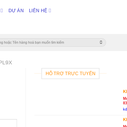
DỰ ÁN
LIÊN HỆ
PL9X
HỖ TRỢ TRỰC TUYẾN
K
Mr
8
k
K
M