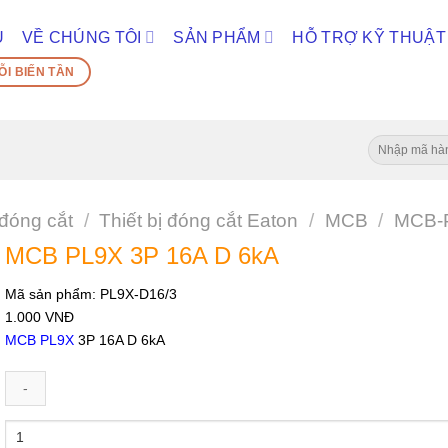
Ủ
VỀ CHÚNG TÔI
SẢN PHẨM
HỖ TRỢ KỸ THUẬT
ỖI BIẾN TẦN
Tìm
kiếm:
 đóng cắt
/
Thiết bị đóng cắt Eaton
/
MCB
/
MCB-
MCB PL9X 3P 16A D 6kA
Mã sản phẩm:
PL9X-D16/3
1.000
VNĐ
MCB PL9X
3P 16A D 6kA
MCB