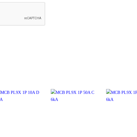
+
+
+