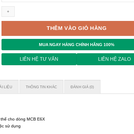
PL9X
3P
16A
D
6kA
THÊM VÀO GIỎ HÀNG
số
lượng
MUA NGAY
HÀNG CHÍNH HÃNG 100%
LIÊN HỆ TƯ VẤN
LIÊN HỆ ZALO
ÀI LIỆU
THÔNG TIN KHÁC
ĐÁNH GIÁ (0)
y thế cho dòng MCB E6X
iệc sử dụng