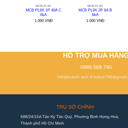
MCB-PL9X
MCB-PL9X
MCB PL9X 1P 40A C
MCB PL9X 2P 6A B
6kA
6kA
1.000
VNĐ
1.000
VNĐ
HỖ TRỢ MUA HÀN
0988 568 790
info@bvtech.tech
&
bvtech790@gmail
TRỤ SỞ CHÍNH
688/24/15A Tân Kỳ Tân Quý, Phường Bình Hưng Hoà,
Thành phố Hồ Chí Minh