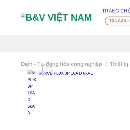
Skip
To
TRANG CH
Content
TRA CỨU L
(tạm
dịch)
Điện - Tự động hóa công nghiệp
/
Thiết bị