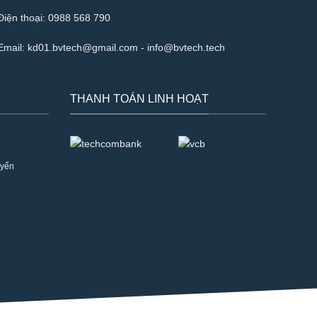
Điện thoại:
0988 568 790
Email:
kd01.bvtech@gmail.com -
info@bvtech.tech
THANH TOÁN LINH HOẠT
uyển