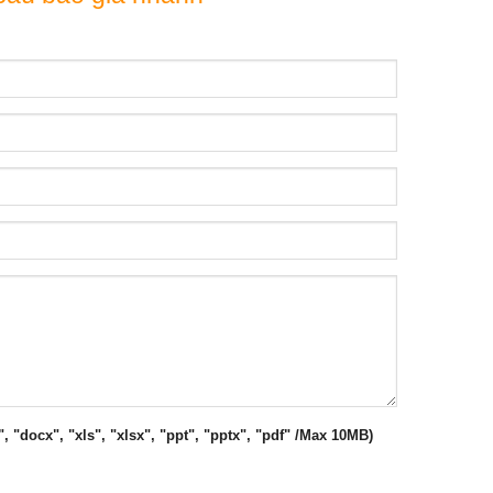
", "docx", "xls", "xlsx", "ppt", "pptx", "pdf" /Max 10MB)