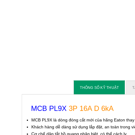
THÔNG SỐ KỸ THUẬT
T
MCB PL9X
3P 16A D 6kA
MCB PL9X là dòng đóng cắt mới của hãng Eaton tha
Khách hàng dễ dàng sử dụng lắp đặt, an toàn trong v
Cơ chế dập tắt hồ quang phân biệt, có thể cách ly