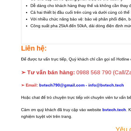
Dễ dàng cho khách hàng thay thế và không cần thay đ
Cả hai thiết bị đầu cuối trên cùng và dưới cùng có thể
Với nhiều chức năng bảo vệ: bảo vệ phân phối điện, 
Công suất pha 25kA đến 50kA, dải dòng điện định mứ
Liên hệ:
Để được tư vấn trực tiếp, Quý khách chỉ cần gọi số Hotline 
➢ Tư vấn bán hàng:
0988 568 790
(Call/Z
➢ Email:
bvtech790@gmail.com -
info@bvtech.tech
Hoặc chat để trò chuyện trực tiếp với chuyên viên tư vấn b
Cảm ơn quý khách đã truy cập vào website
bvtech.tech
. 
nghiệm tuyệt vời trên trang.
Yêu 