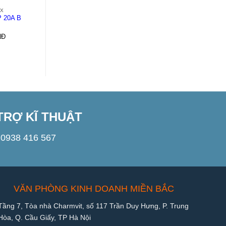
9X
MCB-PL9X
MCB-PL9X
 20A B
MCB PL9X 1P 40A D
MCB PL9X 1P 10A B
6kA
6kA
NĐ
1.000
VNĐ
1.000
VNĐ
TRỢ KĨ THUẬT
0938 416 567
VĂN PHÒNG KINH DOANH MIỀN BẮC
Tầng 7, Tòa nhà Charmvit, số 117 Trần Duy Hưng, P. Trung
Hòa, Q. Cầu Giấy, TP Hà Nội