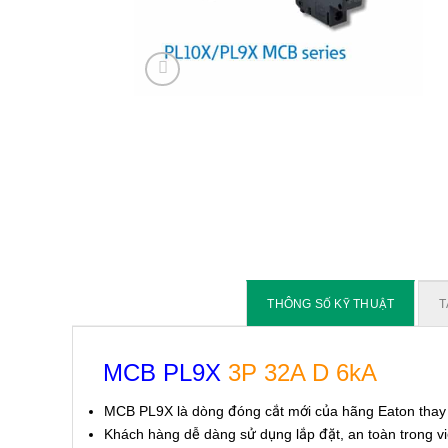
THÔNG SỐ KỸ THUẬT
T
MCB PL9X
3P 32A D 6kA
MCB PL9X là dòng đóng cắt mới của hãng Eaton tha
Khách hàng dễ dàng sử dụng lắp đặt, an toàn trong v