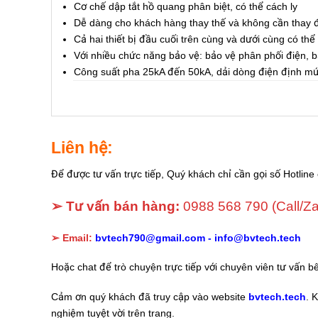
Cơ chế dập tắt hồ quang phân biệt, có thể cách ly
Dễ dàng cho khách hàng thay thế và không cần thay đ
Cả hai thiết bị đầu cuối trên cùng và dưới cùng có thể
Với nhiều chức năng bảo vệ: bảo vệ phân phối điện, 
Công suất pha 25kA đến 50kA, dải dòng điện định m
Liên hệ:
Để được tư vấn trực tiếp, Quý khách chỉ cần gọi số Hotline 
➢ Tư vấn bán hàng:
0988 568 790
(Call/Za
➢ Email:
bvtech790@gmail.com -
info@bvtech.tech
Hoặc chat để trò chuyện trực tiếp với chuyên viên tư vấn b
Cảm ơn quý khách đã truy cập vào website
bvtech.tech
. 
nghiệm tuyệt vời trên trang.