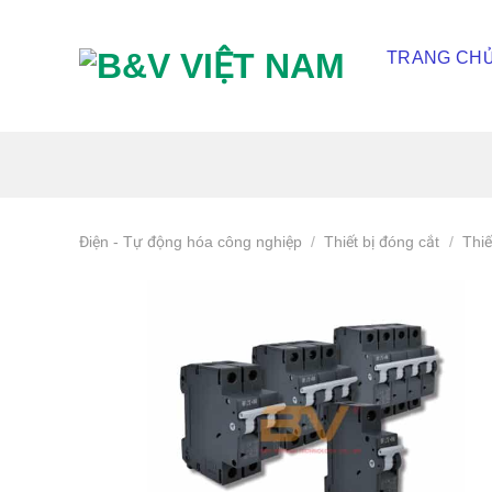
Skip
To
TRANG CH
Content
(tạm
dịch)
Điện - Tự động hóa công nghiệp
/
Thiết bị đóng cắt
/
Thiế