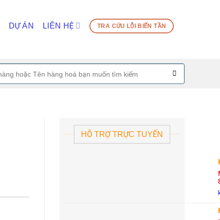
DỰ ÁN
LIÊN HỆ
TRA CỨU LỖI BIẾN TẦN
HỖ TRỢ TRỰC TUYẾN