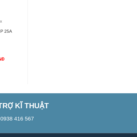
+
+
9X
MCB-PL9X
MCB-PL9X
P 25A
MCB PL9X 1P 32A
MCB PL9X 1P 16A
D 6kA
B 6kA
NĐ
1.000
VNĐ
1.000
VNĐ
TRỢ KĨ THUẬT
0938 416 567