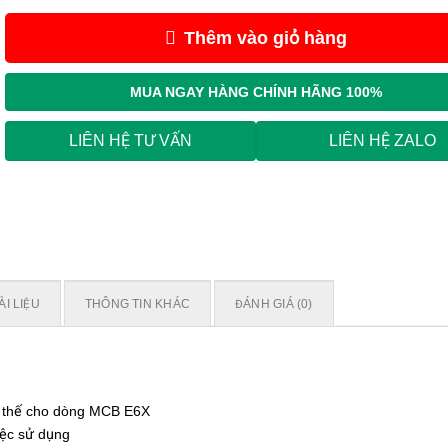
Thêm vào giỏ hàng
MUA NGAY
HÀNG CHÍNH HÃNG 100%
LIÊN HỆ TƯ VẤN
LIÊN HỆ ZALO
ÀI LIỆU
THÔNG TIN KHÁC
ĐÁNH GIÁ (0)
y thế cho dòng MCB E6X
iệc sử dụng