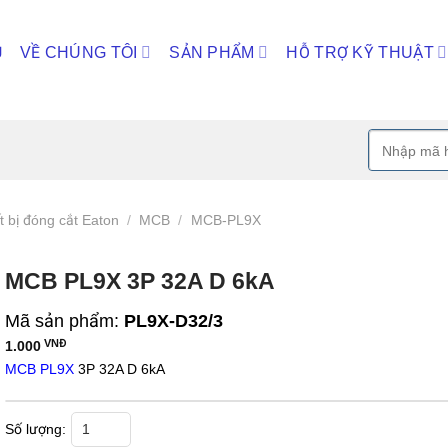
Ủ
VỀ CHÚNG TÔI
SẢN PHẨM
HỖ TRỢ KỸ THUẬT
Tìm
kiếm:
t bị đóng cắt Eaton
/
MCB
/
MCB-PL9X
MCB PL9X 3P 32A D 6kA
Mã sản phẩm:
PL9X-D32/3
VNĐ
1.000
MCB PL9X
3P 32A D 6kA
MCB PL9X 3P 32A D 6kA số lượng