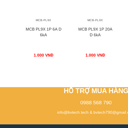
+
+
MCB-PL9X
MCB-PL9X
MCB PL9X 1P 6A D
MCB PL9X 1P 20A
6kA
D 6kA
1.000
VNĐ
1.000
VNĐ
HỖ TRỢ MUA HÀN
0988 568 790
info@bvtech.tech
&
bvtech790@gmail