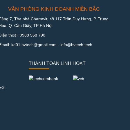
VĂN PHÒNG KINH DOANH MIỀN BẮC
Tầng 7, Tòa nhà Charmvit, số 117 Trần Duy Hưng, P. Trung
Hòa, Q. Cầu Giấy, TP Hà Nội
Điện thoại:
0988 568 790
Email:
kd01.bvtech@gmail.com -
info@bvtech.tech
THANH TOÁN LINH HOẠT
uyển