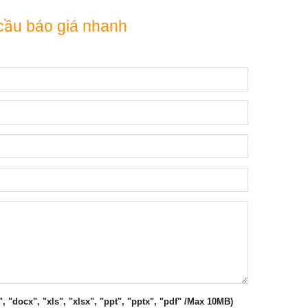
cầu báo giá nhanh
", "docx", "xls", "xlsx", "ppt", "pptx", "pdf" /Max 10MB)