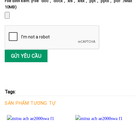
File đính kèm: (File "doc", "docx", "xls", "xlsx", "ppt", "pptx", "pdf" /Max
10MB)
Tags:
SẢN PHẨM TƯƠNG TỰ