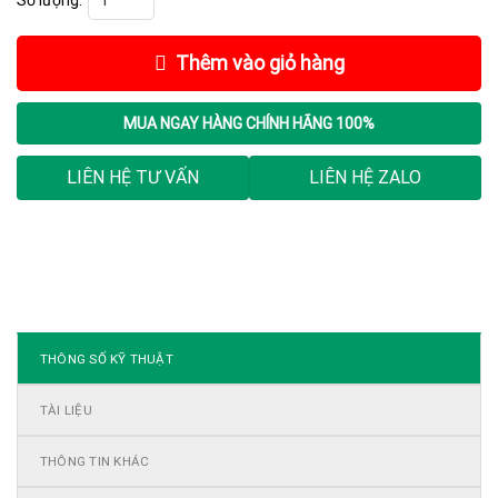
Thêm vào giỏ hàng
MUA NGAY
HÀNG CHÍNH HÃNG 100%
LIÊN HỆ TƯ VẤN
LIÊN HỆ ZALO
THÔNG SỐ KỸ THUẬT
TÀI LIỆU
THÔNG TIN KHÁC