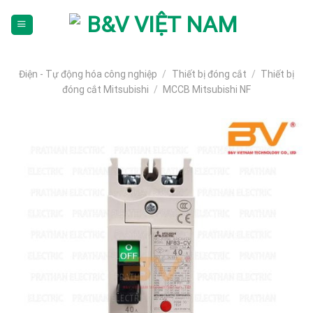
Skip
To
Content
(tạm
dịch)
Điện - Tự động hóa công nghiệp
/
Thiết bị đóng cắt
/
Thiết bị
đóng cắt Mitsubishi
/
MCCB Mitsubishi NF