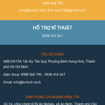
0988 568 790
info@bvtech.tech
&
bvtech790@gmail.com
HỖ TRỢ KĨ THUẬT
0938 416 567
TRỤ SỞ CHÍNH
688/24/15A Tân Kỳ Tân Quý, Phường Bình Hưng Hoà, Thành
phố Hồ Chí Minh
Điện thoại:
0988 568 790
-
0938 416 567
Email:
info@bvtech.tech
VĂN PHÒNG CHI NHÁNH MIỀN TÂY
Số 24, cổng chính KCN An Nghiệp, xã An Ninh, Thành phố Cần