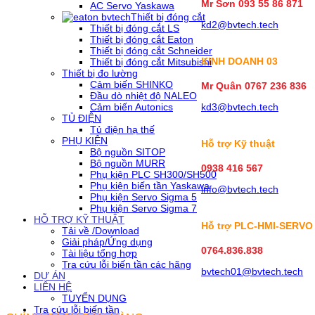
Mr Sơn
093 55 86 871
AC Servo Yaskawa
Thiết bị đóng cắt
kd2@bvtech.tech
Thiết bị đóng cắt LS
Thiết bị đóng cắt Eaton
Thiết bị đóng cắt Schneider
KINH DOANH
03
Thiết bị đóng cắt Mitsubishi
Thiết bị đo lường
Cảm biến SHINKO
Mr Quân 0767 236 836
Đầu dò nhiệt độ NALEO
Cảm biến Autonics
kd3@bvtech.tech
TỦ ĐIỆN
Tủ điện hạ thế
PHỤ KIỆN
Hỗ trợ Kỹ thuật
Bộ nguồn SITOP
Bộ nguồn MURR
0938 416 567
Phụ kiện PLC SH300/SH500
Phụ kiện biến tần Yaskawa
info@bvtech.tech
Phụ kiện Servo Sigma 5
Phụ kiện Servo Sigma 7
HỖ TRỢ KỸ THUẬT
Hỗ trợ PLC-HMI-SERVO
Tải về /Download
Giải pháp/Ứng dụng
0764.836.838
Tài liệu tổng hợp
Tra cứu lỗi biến tần các hãng
bvtech01@bvtech.tech
DỰ ÁN
LIÊN HỆ
TUYỂN DỤNG
Tra cứu lỗi biến tần