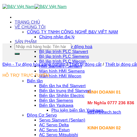
Skip
To
Content
(tạm
TRANG CHỦ
dịch)
VỀ CHÚNG TÔI
CÔNG TY TNHH CÔNG NGHỆ B&V VIỆT NAM
Chứng nhận đại lý
SẢN PHẨM
Tìm
Thiết bị tự động hoá
kiếm:
Bộ lập trình PLC Slanvert
Bộ lập trình PLC Siemens
Bộ lập trình PLC Wecon
Điện - Tự động hóa công nghiệp
/
Thiết bị đóng cắt
/
Thiết bị đóng cắ
HMI Slanvert (Senlan)
Màn hình HMI Siemens
HỖ TRỢ TRỰC TUYẾN
Màn hình HMI Wecon
Biến tần
Biến tần hạ thế Slanvert
Biến tần trung thế Slanvert
KINH DOANH 01
Biến tần Shihlin Electric
Biến tần Siemens
Mr Nghĩa 0777 236 836
Biến tần Yaskawa
Phụ kiện biến tần Yaskawa
kd1@bvtech.tech
Động Cơ Servo
Servo Slanvert (Senlan)
AC Servo Delta
KINH DOANH
02
AC Servo Estun
AC Servo Mitsubishi