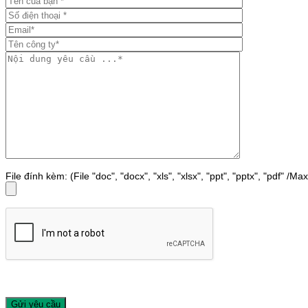
File đính kèm: (File "doc", "docx", "xls", "xlsx", "ppt", "pptx", "pdf" /M