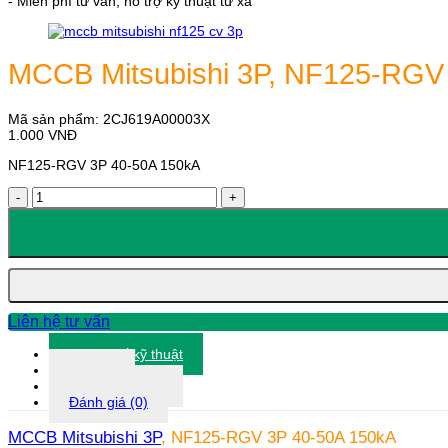
- Miễn phí tư vấn, hỗ trợ kỹ thuật từ xa
MCCB Mitsubishi 3P, NF125-RGV
Mã sản phẩm:
2CJ619A00003X
1.000
VNĐ
NF125-RGV 3P 40-50A 150kA
MCCB
Mitsubishi
3P,
NF125-
RGV
3P
40-
50A
Liên hệ tư vấn
150kA
số
Thông số kỹ thuật
lượng
Tài liệu
Thông tin khác
Đánh giá (0)
MCCB Mitsubishi 3P
, NF125-RGV 3P 40-50A 150kA