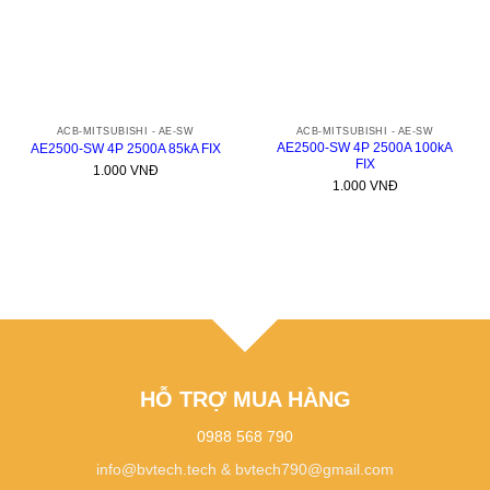
ACB-MITSUBISHI - AE-SW
ACB-MITSUBISHI - AE-SW
AE2500-SW 4P 2500A 100kA
AE2500-SW 4P 2500A 85kA FIX
FIX
1.000
VNĐ
1.000
VNĐ
HỖ TRỢ MUA HÀNG
0988 568 790
info@bvtech.tech
&
bvtech790@gmail.com