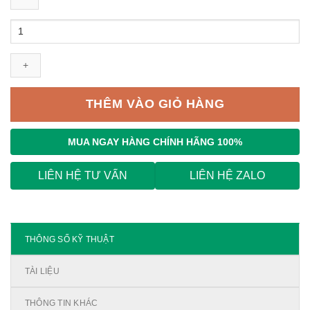
MCCB
Mitsubishi
2P,
NF125-
SV
2P
THÊM VÀO GIỎ HÀNG
20A
50kA
số
MUA NGAY
HÀNG CHÍNH HÃNG 100%
lượng
LIÊN HỆ TƯ VẤN
LIÊN HỆ ZALO
THÔNG SỐ KỸ THUẬT
TÀI LIỆU
THÔNG TIN KHÁC