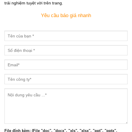
trải nghiệm tuyệt vời trên trang.
Yêu cầu báo giá nhanh
File đính kèm: (File "doc", "docx", "xls", "xlsx", "ppt", "pptx",