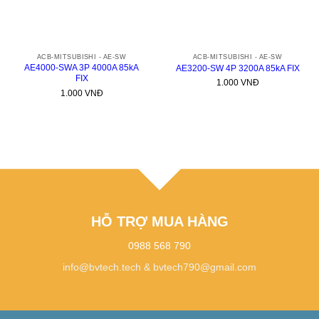
ACB-MITSUBISHI - AE-SW
ACB-MITSUBISHI - AE-SW
AE4000-SWA 3P 4000A 85kA
AE3200-SW 4P 3200A 85kA FIX
FIX
1.000
VNĐ
1.000
VNĐ
HỖ TRỢ MUA HÀNG
0988 568 790
info@bvtech.tech
&
bvtech790@gmail.com