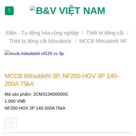
Skip
To
Content
(tạm
dịch)
Điện - Tự động hóa công nghiệp
/
Thiết bị đóng cắt
/
Thiết bị đóng cắt Mitsubishi
/
MCCB Mitsubishi NF
MCCB Mitsubishi 3P, NF250-HGV 3P 140-
200A 75kA
Mã sản phẩm:
2CM313A00000G
1.000
VNĐ
NF250-HGV 3P 140-200A 75kA
MCCB