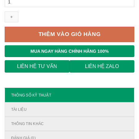
Mitsubishi
3P,
NF250-
HGV
3P
THÊM VÀO GIỎ HÀNG
140-
200A
75kA
MUA NGAY
HÀNG CHÍNH HÃNG 100%
số
lượng
LIÊN HỆ TƯ VẤN
LIÊN HỆ ZALO
THÔNG SỐ KỸ THUẬT
TÀI LIỆU
THÔNG TIN KHÁC
ĐÁNH GIÁ (0)