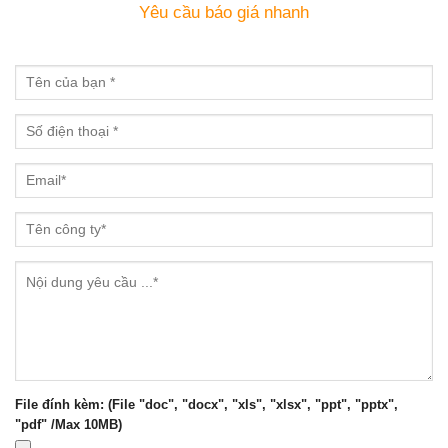
Yêu cầu báo giá nhanh
File đính kèm: (File "doc", "docx", "xls", "xlsx", "ppt", "pptx",
"pdf" /Max 10MB)