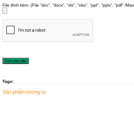
File đính kèm: (File "doc", "docx", "xls", "xlsx", "ppt", "pptx", "pdf" /M
Tags:
Sản phẩm tương tự