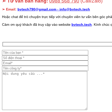
➢ Tư vấn bán hàng:
0988 568 790
(Call/Zalo)
➢ Email:
bvtech790@gmail.com -
info@bvtech.tech
Hoặc chat để trò chuyện trực tiếp với chuyên viên tư vấn bên góc phả
Cảm ơn quý khách đã truy cập vào website
bvtech.tech
. Kính chúc 