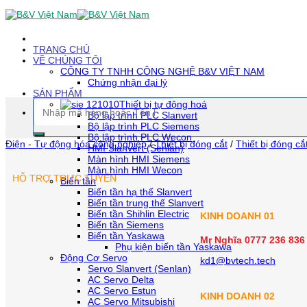
Skip
To
Content
(tạm
TRANG CHỦ
dịch)
VỀ CHÚNG TÔI
CÔNG TY TNHH CÔNG NGHỆ B&V VIỆT NAM
Chứng nhận đại lý
SẢN PHẨM
Tìm
Thiết bị tự động hoá
kiếm:
Bộ lập trình PLC Slanvert
Bộ lập trình PLC Siemens
Bộ lập trình PLC Wecon
Điện - Tự động hóa công nghiệp
/
Thiết bị đóng cắt
/
Thiết bị đóng cắ
HMI Slanvert (Senlan)
Màn hình HMI Siemens
Màn hình HMI Wecon
HỖ TRỢ TRỰC TUYẾN
Biến tần
Biến tần hạ thế Slanvert
Biến tần trung thế Slanvert
Biến tần Shihlin Electric
KINH DOANH 01
Biến tần Siemens
Biến tần Yaskawa
Mr Nghĩa 0777 236 836
Phụ kiện biến tần Yaskawa
Động Cơ Servo
kd1@bvtech.tech
Servo Slanvert (Senlan)
AC Servo Delta
AC Servo Estun
KINH DOANH
02
AC Servo Mitsubishi