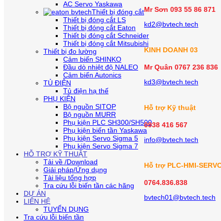
AC Servo Yaskawa
Mr Sơn
093 55 86 871
Thiết bị đóng cắt
Thiết bị đóng cắt LS
kd2@bvtech.tech
Thiết bị đóng cắt Eaton
Thiết bị đóng cắt Schneider
Thiết bị đóng cắt Mitsubishi
KINH DOANH
03
Thiết bị đo lường
Cảm biến SHINKO
Đầu dò nhiệt độ NALEO
Mr Quân 0767 236 836
Cảm biến Autonics
kd3@bvtech.tech
TỦ ĐIỆN
Tủ điện hạ thế
PHỤ KIỆN
Bộ nguồn SITOP
Hỗ trợ Kỹ thuật
Bộ nguồn MURR
Phụ kiện PLC SH300/SH500
0938 416 567
Phụ kiện biến tần Yaskawa
Phụ kiện Servo Sigma 5
info@bvtech.tech
Phụ kiện Servo Sigma 7
HỖ TRỢ KỸ THUẬT
Tải về /Download
Hỗ trợ PLC-HMI-SERV
Giải pháp/Ứng dụng
Tài liệu tổng hợp
0764.836.838
Tra cứu lỗi biến tần các hãng
DỰ ÁN
bvtech01@bvtech.tech
LIÊN HỆ
TUYỂN DỤNG
Tra cứu lỗi biến tần