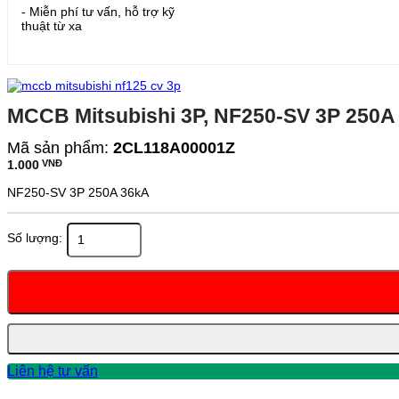
- Miễn phí tư vấn, hỗ trợ kỹ
thuật từ xa
MCCB Mitsubishi 3P, NF250-SV 3P 250A
Mã sản phẩm:
2CL118A00001Z
1.000
VNĐ
NF250-SV 3P 250A 36kA
MCCB Mitsubishi 3P, NF250-SV 3P 250A 36kA số lượng
Liên hệ tư vấn