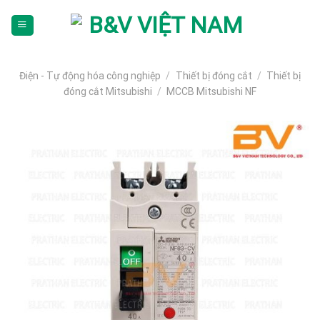
Skip
To
Content
(tạm
dịch)
Điện - Tự động hóa công nghiệp
/
Thiết bị đóng cắt
/
Thiết bị
đóng cắt Mitsubishi
/
MCCB Mitsubishi NF