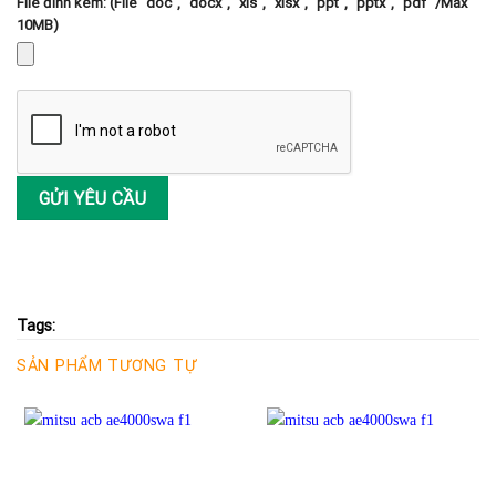
File đính kèm: (File "doc", "docx", "xls", "xlsx", "ppt", "pptx", "pdf" /Max
10MB)
Tags:
SẢN PHẨM TƯƠNG TỰ