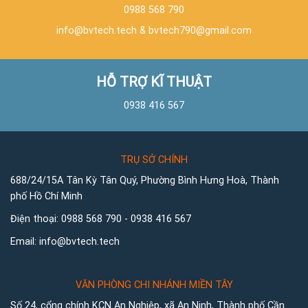
0988 568 790
info@bvtech.tech
&
bvtech790@gmail.com
HỖ TRỢ KĨ THUẬT
0938 416 567
TRỤ SỞ CHÍNH
688/24/15A Tân Kỳ Tân Quý, Phường Bình Hưng Hoà, Thành
phố Hồ Chí Minh
Điện thoại:
0988 568 790
-
0938 416 567
Email:
info@bvtech.tech
VĂN PHÒNG CHI NHÁNH MIỀN TÂY
Số 24, cổng chính KCN An Nghiệp, xã An Ninh, Thành phố Cần