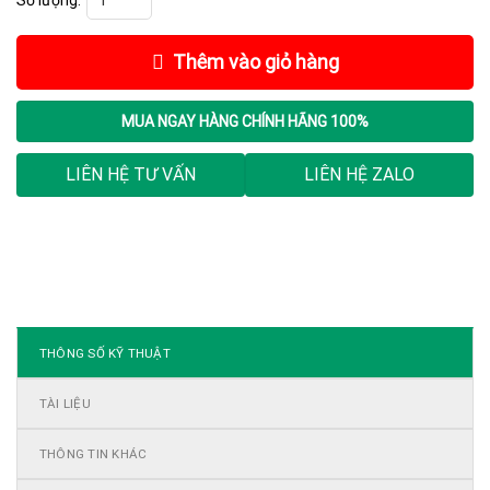
Thêm vào giỏ hàng
MUA NGAY
HÀNG CHÍNH HÃNG 100%
LIÊN HỆ TƯ VẤN
LIÊN HỆ ZALO
THÔNG SỐ KỸ THUẬT
TÀI LIỆU
THÔNG TIN KHÁC