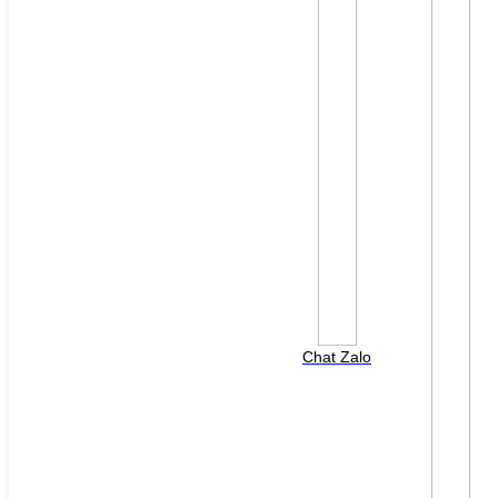
File đính kèm: (File "doc", "docx", "xls", "xlsx", "ppt",
"pptx", "pdf" /Max 10MB)
Chat Zalo
HOTLINE HỖ TRỢ
0988 568 790