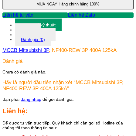
3P
MUA NGAY
Hàng chính hãng 100%
400A
125kA
Liên hệ tư vấn
Liên hệ Zalo
số
lượng
Thông số kỹ thuật
Tài liệu
Thông tin khác
Đánh giá (0)
MCCB Mitsubishi 3P
, NF400-REW 3P 400A 125kA
Đánh giá
Chưa có đánh giá nào.
Hãy là người đầu tiên nhận xét “MCCB Mitsubishi 3P,
NF400-REW 3P 400A 125kA”
Bạn phải
đăng nhập
để gửi đánh giá.
Liên hệ:
Để được tư vấn trực tiếp, Quý khách chỉ cần gọi số Hotline của
chúng tôi theo thông tin sau: