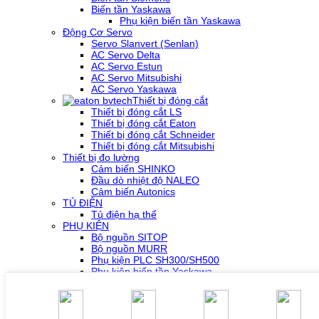
Biến tần Yaskawa
Phụ kiện biến tần Yaskawa
Động Cơ Servo
Servo Slanvert (Senlan)
AC Servo Delta
AC Servo Estun
AC Servo Mitsubishi
AC Servo Yaskawa
Thiết bị đóng cắt
Thiết bị đóng cắt LS
Thiết bị đóng cắt Eaton
Thiết bị đóng cắt Schneider
Thiết bị đóng cắt Mitsubishi
Thiết bị đo lường
Cảm biến SHINKO
Đầu dò nhiệt độ NALEO
Cảm biến Autonics
TỦ ĐIỆN
Tủ điện hạ thế
PHỤ KIỆN
Bộ nguồn SITOP
Bộ nguồn MURR
Phụ kiện PLC SH300/SH500
Phụ kiện biến tần Yaskawa
Phụ kiện Servo Sigma 5
Phụ kiện Servo Sigma 7
HỖ TRỢ KỸ THUẬT
Tải về /Download