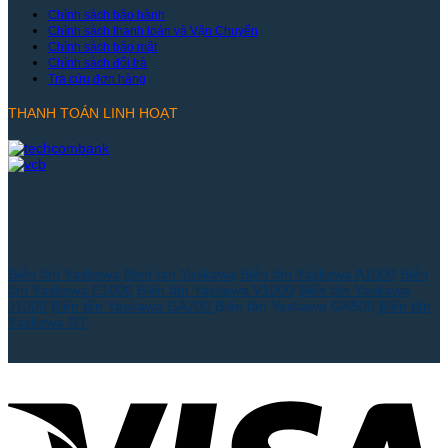
Chính sách bảo hành
Chính sách thanh toán và Vận Chuyển
Chính sách bảo mật
Chính sách đổi trả
Tra cứu đơn hàng
THANH TOÁN LINH HOẠT
Biến tần Yaskawa
Bien tan Yaskawa
Biến tần Yaskawa A1000
Biến
tần Yaskawa E1000
Biến tần Yaskawa V1000
Biến tần Yaskawa
J1000
Biến tần Yaskawa GA700
Biến tần Yaskawa GA500
Biến tần
Yaskawa G7