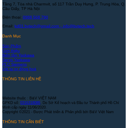
Tầng 7, Tòa nhà Charmvit, số 117 Trần Duy Hưng, P. Trung Hòa, Q.
Cầu Giấy, TP Hà Nội
Điện thoại:
0988 568 790
Email:
kd01.bvtech@gmail.com -
info@bvtech.tech
Danh Mục
Sản Phẩm
Giới thiệu
Biến tần Yaskawa
Servo Yaskawa
PLC Siemens
Vật tư tự động hoá
THÔNG TIN LIÊN HỆ
Website thuộc : B&V VIỆT NAM
GPKD số:
0316318085
, Do Sở Kế hoạch và Đầu tư Thành phố Hồ Chí
Minh cấp ngày 11/06/2020.
Copyright ©2021 - Được Phát triển & Phân phối bởi B&V Việt Nam
THÔNG TIN CẦN BIẾT