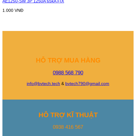
AE1250-SW 3P 1250A 65kA FIX
1.000
VNĐ
HỖ TRỢ MUA HÀNG
0988 568 790
info@bvtech.tech
&
bvtech790@gmail.com
HỖ TRỢ KĨ THUẬT
0938 416 567