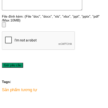
File đính kèm: (File "doc", "docx", "xls", "xlsx", "ppt", "pptx", "pdf"
/Max 10MB)
Tags:
Sản phẩm tương tự