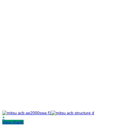
+
View nhanh