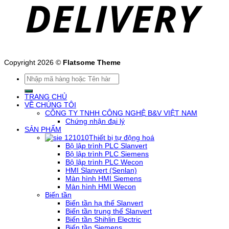
Copyright 2026 ©
Flatsome Theme
Tìm
kiếm:
TRANG CHỦ
VỀ CHÚNG TÔI
CÔNG TY TNHH CÔNG NGHỆ B&V VIỆT NAM
Chứng nhận đại lý
SẢN PHẨM
Thiết bị tự động hoá
Bộ lập trình PLC Slanvert
Bộ lập trình PLC Siemens
Bộ lập trình PLC Wecon
HMI Slanvert (Senlan)
Màn hình HMI Siemens
Màn hình HMI Wecon
Biến tần
Biến tần hạ thế Slanvert
Biến tần trung thế Slanvert
Biến tần Shihlin Electric
Biến tần Siemens