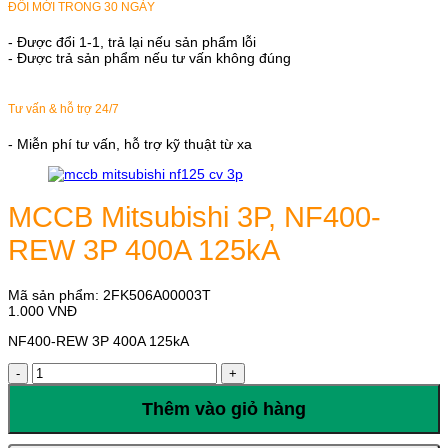
ĐỔI MỚI TRONG 30 NGÀY
- Được đổi 1-1, trả lại nếu sản phẩm lỗi
- Được trả sản phẩm nếu tư vấn không đúng
Tư vấn & hỗ trợ 24/7
- Miễn phí tư vấn, hỗ trợ kỹ thuật từ xa
MCCB Mitsubishi 3P, NF400-
REW 3P 400A 125kA
Mã sản phẩm:
2FK506A00003T
1.000
VNĐ
NF400-REW 3P 400A 125kA
MCCB
Mitsubishi
3P,
Thêm vào giỏ hàng
NF400-
REW