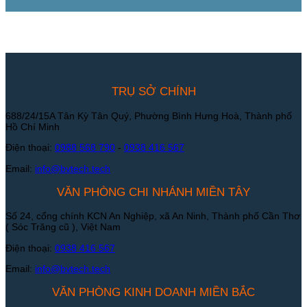
TRỤ SỞ CHÍNH
688/24/15A Tân Kỳ Tân Quý, Phường Bình Hưng Hoà, Thành phố
Hồ Chí Minh
Điện thoại:
0988 568 790
-
0938 416 567
Email:
info@bvtech.tech
VĂN PHÒNG CHI NHÁNH MIỀN TÂY
Số 24, cổng chính KCN An Nghiệp, xã An Ninh, Thành phố Cần Thơ
( Sóc Trăng cũ ), Việt Nam
Điện thoại:
0938 416 567
Email:
info@bvtech.tech
VĂN PHÒNG KINH DOANH MIỀN BẮC