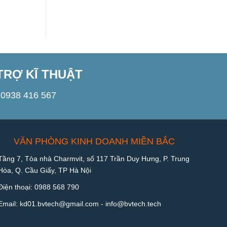
TRỢ KĨ THUẬT
0938 416 567
VĂN PHÒNG KINH DOANH MIỀN BẮC
Tầng 7, Tòa nhà Charmvit, số 117 Trần Duy Hưng, P. Trung
Hòa, Q. Cầu Giấy, TP Hà Nội
Điện thoại:
0988 568 790
Email:
kd01.bvtech@gmail.com -
info@bvtech.tech