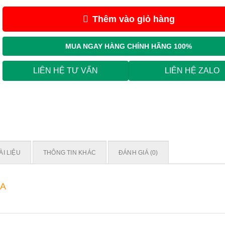
Thêm vào giỏ hàng
MUA NGAY
HÀNG CHÍNH HÃNG 100%
LIÊN HỆ TƯ VẤN
LIÊN HỆ ZALO
ÀI LIỆU
THÔNG TIN KHÁC
ĐÁNH GIÁ (0)
kA