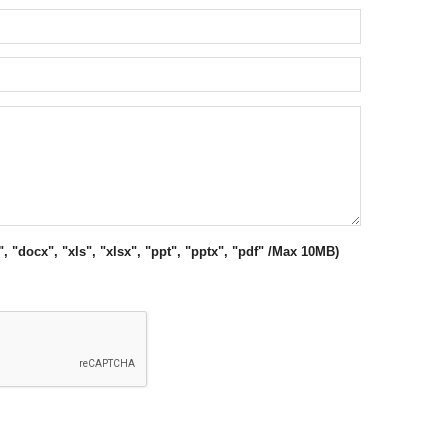
", "docx", "xls", "xlsx", "ppt", "pptx", "pdf" /Max 10MB)