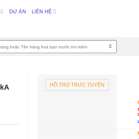
DỰ ÁN
LIÊN HỆ
HỖ TRỢ TRỰC TUYẾN
0kA