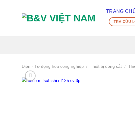
Skip
To
TRANG CH
Content
TRA CỨU L
(tạm
dịch)
Điện - Tự động hóa công nghiệp
/
Thiết bị đóng cắt
/
Thi