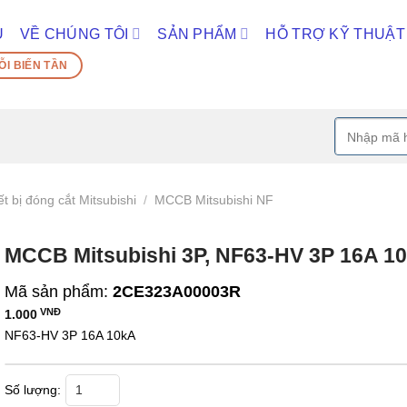
Ủ
VỀ CHÚNG TÔI
SẢN PHẨM
HỖ TRỢ KỸ THUẬT
ỖI BIẾN TẦN
Tìm
kiếm:
ết bị đóng cắt Mitsubishi
/
MCCB Mitsubishi NF
MCCB Mitsubishi 3P, NF63-HV 3P 16A 1
Mã sản phẩm:
2CE323A00003R
VNĐ
1.000
NF63-HV 3P 16A 10kA
MCCB Mitsubishi 3P, NF63-HV 3P 16A 10kA số lượng