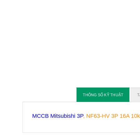
THÔNG SỐ KỸ THUẬT
T
MCCB Mitsubishi 3P
, NF63-HV 3P 16A 10