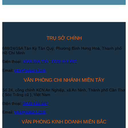
TRỤ SỞ CHÍNH
688/24/15A Tân Kỳ Tân Quý, Phường Bình Hưng Hoà, Thành phố
Hồ Chí Minh
Điện thoại:
0988 568 790
-
0938 416 567
Email:
info@bvtech.tech
VĂN PHÒNG CHI NHÁNH MIỀN TÂY
Số 24, cổng chính KCN An Nghiệp, xã An Ninh, Thành phố Cần Thơ
( Sóc Trăng cũ ), Việt Nam
Điện thoại:
0938 416 567
Email:
info@bvtech.tech
VĂN PHÒNG KINH DOANH MIỀN BẮC