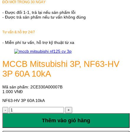
ĐỔI MỚI TRONG 30 NGÀY
- Được đổi 1-1, trả lại nếu sản phẩm lỗi
- Được trả sản phẩm nếu tư vấn không đúng
Tư vấn & hỗ trợ 24/7
- Miễn phí tư vấn, hỗ trợ kỹ thuật từ xa
MCCB Mitsubishi 3P, NF63-HV
3P 60A 10kA
Mã sản phẩm:
2CE330A00007B
1.000
VNĐ
NF63-HV 3P 60A 10kA
MCCB
Mitsubishi
3P,
Thêm vào giỏ hàng
NF63-
HV