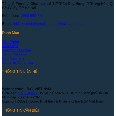
Tầng 7, Tòa nhà Charmvit, số 117 Trần Duy Hưng, P. Trung Hòa, Q.
Cầu Giấy, TP Hà Nội
Điện thoại:
0988 568 790
Email:
kd01.bvtech@gmail.com -
info@bvtech.tech
Danh Mục
Sản Phẩm
Giới thiệu
Biến tần Yaskawa
Servo Yaskawa
PLC Siemens
Vật tư tự động hoá
THÔNG TIN LIÊN HỆ
Website thuộc : B&V VIỆT NAM
GPKD số:
0316318085
, Do Sở Kế hoạch và Đầu tư Thành phố Hồ Chí
Minh cấp ngày 11/06/2020.
Copyright ©2021 - Được Phát triển & Phân phối bởi B&V Việt Nam
THÔNG TIN CẦN BIẾT