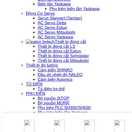
Biến tần Yaskawa
Phụ kiện biến tần Yaskawa
Động Cơ Servo
Servo Slanvert (Senlan)
AC Servo Delta
AC Servo Estun
AC Servo Mitsubishi
AC Servo Yaskawa
Thiết bị đóng cắt
Thiết bị đóng cắt LS
Thiết bị đóng cắt Eaton
Thiết bị đóng cắt Schneider
Thiết bị đóng cắt Mitsubishi
Thiết bị đo lường
Cảm biến SHINKO
Đầu dò nhiệt độ NALEO
Cảm biến Autonics
TỦ ĐIỆN
Tủ điện hạ thế
PHỤ KIỆN
Bộ nguồn SITOP
Bộ nguồn MURR
Phụ kiện PLC SH300/SH500
Phụ kiện biến tần Yaskawa
Phụ kiện Servo Sigma 5
Phụ kiện Servo Sigma 7
HỖ TRỢ KỸ THUẬT
Tải về /Download