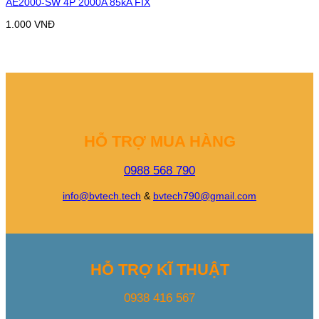
AE2000-SW 4P 2000A 85kA FIX
1.000
VNĐ
HỖ TRỢ MUA HÀNG
0988 568 790
info@bvtech.tech
&
bvtech790@gmail.com
HỖ TRỢ KĨ THUẬT
0938 416 567