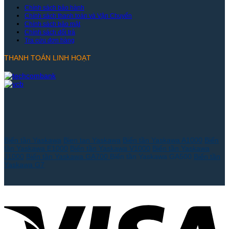
Chính sách bảo hành
Chính sách thanh toán và Vận Chuyển
Chính sách bảo mật
Chính sách đổi trả
Tra cứu đơn hàng
THANH TOÁN LINH HOẠT
Biến tần Yaskawa
Bien tan Yaskawa
Biến tần Yaskawa A1000
Biến
tần Yaskawa E1000
Biến tần Yaskawa V1000
Biến tần Yaskawa
J1000
Biến tần Yaskawa GA700
Biến tần Yaskawa GA500
Biến tần
Yaskawa G7