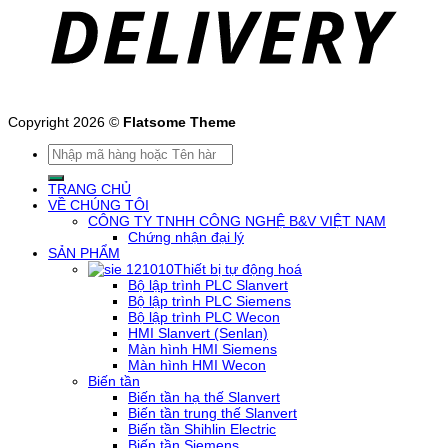
Copyright 2026 ©
Flatsome Theme
Tìm
kiếm:
TRANG CHỦ
VỀ CHÚNG TÔI
CÔNG TY TNHH CÔNG NGHỆ B&V VIỆT NAM
Chứng nhận đại lý
SẢN PHẨM
Thiết bị tự động hoá
Bộ lập trình PLC Slanvert
Bộ lập trình PLC Siemens
Bộ lập trình PLC Wecon
HMI Slanvert (Senlan)
Màn hình HMI Siemens
Màn hình HMI Wecon
Biến tần
Biến tần hạ thế Slanvert
Biến tần trung thế Slanvert
Biến tần Shihlin Electric
Biến tần Siemens