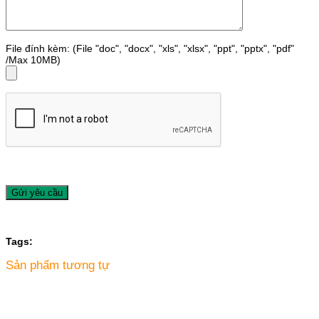
File đính kèm: (File "doc", "docx", "xls", "xlsx", "ppt", "pptx", "pdf"
/Max 10MB)
Tags:
Sản phẩm tương tự