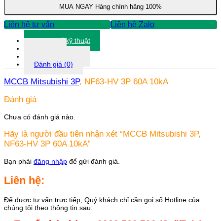
3P
MUA NGAY
Hàng chính hãng 100%
60A
10kA
Liên hệ tư vấn
Liên hệ Zalo
số
lượng
Thông số kỹ thuật
Tài liệu
Thông tin khác
Đánh giá (0)
MCCB Mitsubishi 3P
, NF63-HV 3P 60A 10kA
Đánh giá
Chưa có đánh giá nào.
Hãy là người đầu tiên nhận xét “MCCB Mitsubishi 3P,
NF63-HV 3P 60A 10kA”
Bạn phải
đăng nhập
để gửi đánh giá.
Liên hệ:
Để được tư vấn trực tiếp, Quý khách chỉ cần gọi số Hotline của
chúng tôi theo thông tin sau: