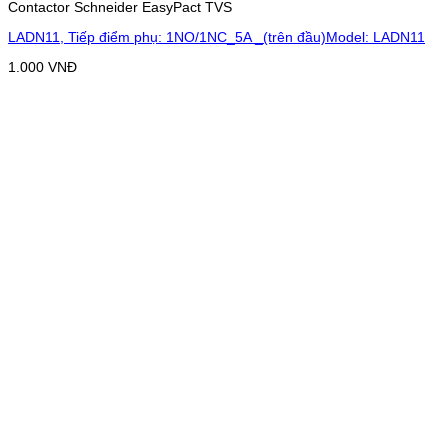
Contactor Schneider EasyPact TVS
LADN11, Tiếp điểm phụ: 1NO/1NC_5A _(trên đầu)Model: LADN11
1.000
VNĐ