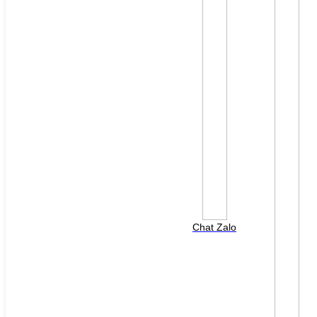
File đính kèm: (File "doc", "docx", "xls", "xlsx", "ppt",
"pptx", "pdf" /Max 10MB)
Chat Zalo
HOTLINE HỖ TRỢ
0988 568 790