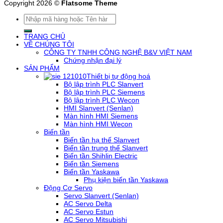
Copyright 2026 ©
Flatsome Theme
Tìm
kiếm:
TRANG CHỦ
VỀ CHÚNG TÔI
CÔNG TY TNHH CÔNG NGHỆ B&V VIỆT NAM
Chứng nhận đại lý
SẢN PHẨM
Thiết bị tự động hoá
Bộ lập trình PLC Slanvert
Bộ lập trình PLC Siemens
Bộ lập trình PLC Wecon
HMI Slanvert (Senlan)
Màn hình HMI Siemens
Màn hình HMI Wecon
Biến tần
Biến tần hạ thế Slanvert
Biến tần trung thế Slanvert
Biến tần Shihlin Electric
Biến tần Siemens
Biến tần Yaskawa
Phụ kiện biến tần Yaskawa
Động Cơ Servo
Servo Slanvert (Senlan)
AC Servo Delta
AC Servo Estun
AC Servo Mitsubishi