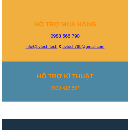
HỖ TRỢ MUA HÀNG
0988 568 790
info@bvtech.tech
&
bvtech790@gmail.com
HỖ TRỢ KĨ THUẬT
0938 416 567