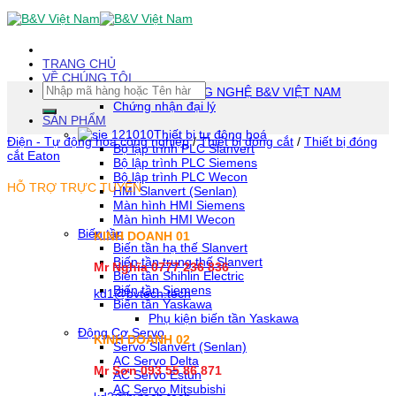
Skip
To
Content
(tạm
TRANG CHỦ
dịch)
VỀ CHÚNG TÔI
Tìm
CÔNG TY TNHH CÔNG NGHỆ B&V VIỆT NAM
kiếm:
Chứng nhận đại lý
SẢN PHẨM
Thiết bị tự động hoá
Điện - Tự động hóa công nghiệp
/
Thiết bị đóng cắt
/
Thiết bị đóng
Bộ lập trình PLC Slanvert
cắt Eaton
Bộ lập trình PLC Siemens
Bộ lập trình PLC Wecon
HỖ TRỢ TRỰC TUYẾN
HMI Slanvert (Senlan)
Màn hình HMI Siemens
Màn hình HMI Wecon
Biến tần
KINH DOANH 01
Biến tần hạ thế Slanvert
Biến tần trung thế Slanvert
Mr Nghĩa 0777 236 836
Biến tần Shihlin Electric
Biến tần Siemens
kd1@bvtech.tech
Biến tần Yaskawa
Phụ kiện biến tần Yaskawa
Động Cơ Servo
KINH DOANH
02
Servo Slanvert (Senlan)
AC Servo Delta
Mr Sơn
093 55 86 871
AC Servo Estun
AC Servo Mitsubishi