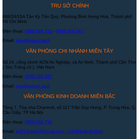
TRỤ SỞ CHÍNH
688/24/15A Tân Kỳ Tân Quý, Phường Bình Hưng Hoà, Thành phố
Hồ Chí Minh
Điện thoại:
0988 568 790
-
0938 416 567
Email:
info@bvtech.tech
VĂN PHÒNG CHI NHÁNH MIỀN TÂY
Số 24, cổng chính KCN An Nghiệp, xã An Ninh, Thành phố Cần Thơ
( Sóc Trăng cũ ), Việt Nam
Điện thoại:
0938 416 567
Email:
info@bvtech.tech
VĂN PHÒNG KINH DOANH MIỀN BẮC
Tầng 7, Tòa nhà Charmvit, số 117 Trần Duy Hưng, P. Trung Hòa, Q.
Cầu Giấy, TP Hà Nội
Điện thoại:
0988 568 790
Email:
kd01.bvtech@gmail.com -
info@bvtech.tech