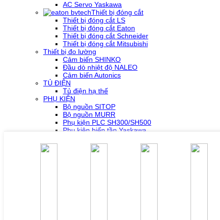
AC Servo Yaskawa
Thiết bị đóng cắt
Thiết bị đóng cắt LS
Thiết bị đóng cắt Eaton
Thiết bị đóng cắt Schneider
Thiết bị đóng cắt Mitsubishi
Thiết bị đo lường
Cảm biến SHINKO
Đầu dò nhiệt độ NALEO
Cảm biến Autonics
TỦ ĐIỆN
Tủ điện hạ thế
PHỤ KIỆN
Bộ nguồn SITOP
Bộ nguồn MURR
Phụ kiện PLC SH300/SH500
Phụ kiện biến tần Yaskawa
Phụ kiện Servo Sigma 5
Phụ kiện Servo Sigma 7
HỖ TRỢ KỸ THUẬT
Tải về /Download
Giải pháp/Ứng dụng
Tài liệu tổng hợp
Tra cứu lỗi biến tần các hãng
DỰ ÁN
LIÊN HỆ
TUYỂN DỤNG
Đăng nhập