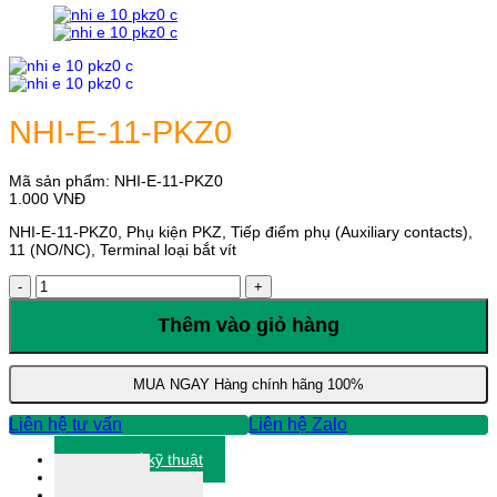
NHI-E-11-PKZ0
Mã sản phẩm:
NHI-E-11-PKZ0
1.000
VNĐ
NHI-E-11-PKZ0, Phụ kiện PKZ, Tiếp điểm phụ (Auxiliary contacts),
11 (NO/NC), Terminal loại bắt vít
NHI-
E-
11-
Thêm vào giỏ hàng
PKZ0
số
lượng
MUA NGAY
Hàng chính hãng 100%
Liên hệ tư vấn
Liên hệ Zalo
Thông số kỹ thuật
Tài liệu
Thông tin khác