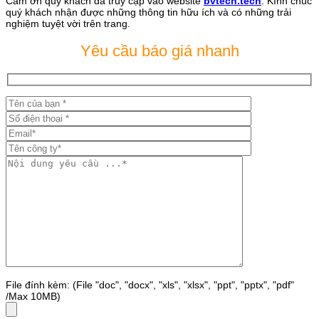
Cảm ơn quý khách đã truy cập vào website
bvtech.tech
. Kính chúc
quý khách nhận được những thông tin hữu ích và có những trải
nghiệm tuyệt vời trên trang.
Yêu cầu báo giá nhanh
File đính kèm: (File "doc", "docx", "xls", "xlsx", "ppt", "pptx", "pdf"
/Max 10MB)