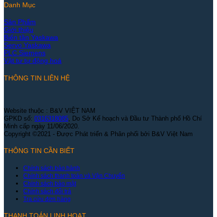
Danh Mục
Sản Phẩm
Giới thiệu
Biến tần Yaskawa
Servo Yaskawa
PLC Siemens
Vật tư tự động hoá
THÔNG TIN LIÊN HỆ
Website thuộc : B&V VIỆT NAM
GPKD số:
0316318085
, Do Sở Kế hoạch và Đầu tư Thành phố Hồ Chí
Minh cấp ngày 11/06/2020.
Copyright ©2021 - Được Phát triển & Phân phối bởi B&V Việt Nam
THÔNG TIN CẦN BIẾT
Chính sách bảo hành
Chính sách thanh toán và Vận Chuyển
Chính sách bảo mật
Chính sách đổi trả
Tra cứu đơn hàng
THANH TOÁN LINH HOẠT