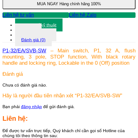
MUA NGAY
Hàng chính hãng 100%
Liên hệ tư vấn
Liên hệ Zalo
Thông số kỹ thuật
Tài liệu
Thông tin khác
Đánh giá (0)
P1-32/EA/SVB-SW
– Main switch, P1, 32 A, flush
mounting, 3 pole, STOP function, With black rotary
handle and locking ring, Lockable in the 0 (Off) position
Đánh giá
Chưa có đánh giá nào.
Hãy là người đầu tiên nhận xét “P1-32/EA/SVB-SW”
Bạn phải
đăng nhập
để gửi đánh giá.
Liên hệ:
Để được tư vấn trực tiếp, Quý khách chỉ cần gọi số Hotline của
chúng tôi theo thông tin sau: