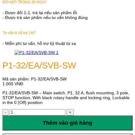
ĐỔI MỚI TRONG 30 NGÀY
- Được đổi 1-1, trả lại nếu sản phẩm lỗi
- Được trả sản phẩm nếu tư vấn không đúng
Tư vấn & hỗ trợ 24/7
- Miễn phí tư vấn, hỗ trợ kỹ thuật từ xa
P1-32/EA/SVB-SW
Mã sản phẩm:
P1-32/EA/SVB-SW
1.000
VNĐ
P1-32/EA/SVB-SW – Main switch, P1, 32 A, flush mounting, 3 pole,
STOP function, With black rotary handle and locking ring, Lockable
in the 0 (Off) position
P1-
32/EA/SVB-
SW
Thêm vào giỏ hàng
số
lượng