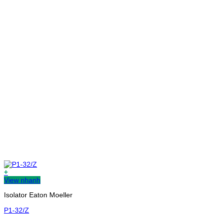
+
View nhanh
Isolator Eaton Moeller
P1-32/Z