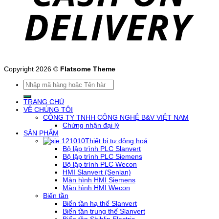
Copyright 2026 ©
Flatsome Theme
Tìm
kiếm:
TRANG CHỦ
VỀ CHÚNG TÔI
CÔNG TY TNHH CÔNG NGHỆ B&V VIỆT NAM
Chứng nhận đại lý
SẢN PHẨM
Thiết bị tự động hoá
Bộ lập trình PLC Slanvert
Bộ lập trình PLC Siemens
Bộ lập trình PLC Wecon
HMI Slanvert (Senlan)
Màn hình HMI Siemens
Màn hình HMI Wecon
Biến tần
Biến tần hạ thế Slanvert
Biến tần trung thế Slanvert
Biến tần Shihlin Electric