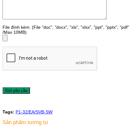
File đính kèm: (File "doc", "docx", "xls", "xlsx", "ppt", "pptx", "pdf"
/Max 10MB)
Tags:
P1-32/EA/SVB-SW
Sản phẩm tương tự