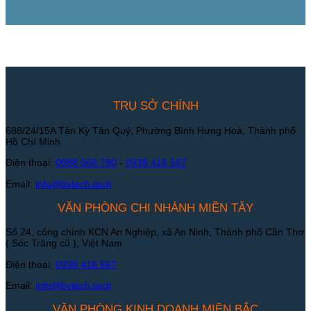
TRỤ SỞ CHÍNH
688/24/15A Tân Kỳ Tân Quý, Phường Bình Hưng Hoà, Thành phố
Hồ Chí Minh
Điện thoại:
0988 568 790
-
0938 416 567
Email:
info@bvtech.tech
VĂN PHÒNG CHI NHÁNH MIỀN TÂY
Số 24, cổng chính KCN An Nghiệp, xã An Ninh, Thành phố Cần Thơ
( Sóc Trăng cũ ), Việt Nam
Điện thoại:
0938 416 567
Email:
info@bvtech.tech
VĂN PHÒNG KINH DOANH MIỀN BẮC