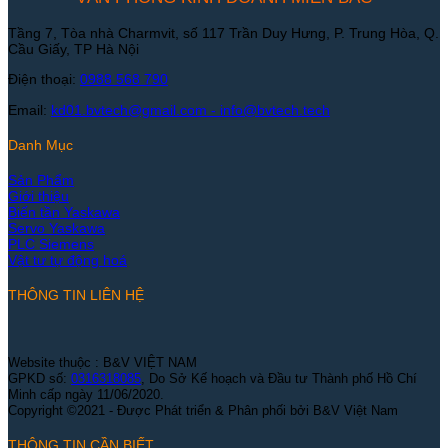
Tầng 7, Tòa nhà Charmvit, số 117 Trần Duy Hưng, P. Trung Hòa, Q.
Cầu Giấy, TP Hà Nội
Điện thoại:
0988 568 790
Email:
kd01.bvtech@gmail.com -
info@bvtech.tech
Danh Mục
Sản Phẩm
Giới thiệu
Biến tần Yaskawa
Servo Yaskawa
PLC Siemens
Vật tư tự động hoá
THÔNG TIN LIÊN HỆ
Website thuộc : B&V VIỆT NAM
GPKD số:
0316318085
, Do Sở Kế hoạch và Đầu tư Thành phố Hồ Chí
Minh cấp ngày 11/06/2020.
Copyright ©2021 - Được Phát triển & Phân phối bởi B&V Việt Nam
THÔNG TIN CẦN BIẾT