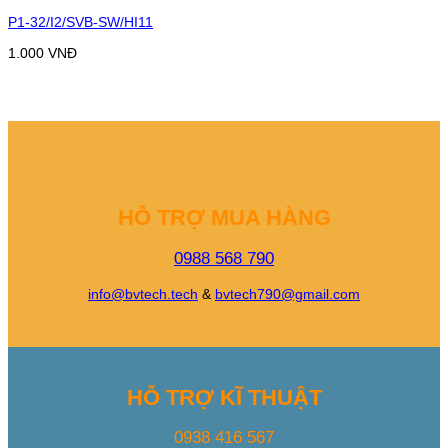
P1-32/I2/SVB-SW/HI11
1.000
VNĐ
HỖ TRỢ MUA HÀNG
0988 568 790
info@bvtech.tech
&
bvtech790@gmail.com
HỖ TRỢ KĨ THUẬT
0938 416 567