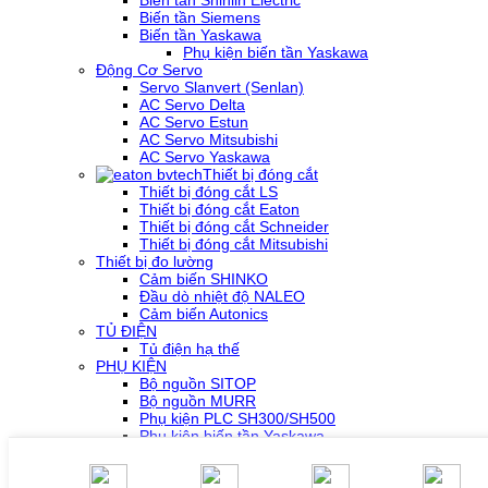
Biến tần Siemens
Biến tần Yaskawa
Phụ kiện biến tần Yaskawa
Động Cơ Servo
Servo Slanvert (Senlan)
AC Servo Delta
AC Servo Estun
AC Servo Mitsubishi
AC Servo Yaskawa
Thiết bị đóng cắt
Thiết bị đóng cắt LS
Thiết bị đóng cắt Eaton
Thiết bị đóng cắt Schneider
Thiết bị đóng cắt Mitsubishi
Thiết bị đo lường
Cảm biến SHINKO
Đầu dò nhiệt độ NALEO
Cảm biến Autonics
TỦ ĐIỆN
Tủ điện hạ thế
PHỤ KIỆN
Bộ nguồn SITOP
Bộ nguồn MURR
Phụ kiện PLC SH300/SH500
Phụ kiện biến tần Yaskawa
Phụ kiện Servo Sigma 5
Phụ kiện Servo Sigma 7
HỖ TRỢ KỸ THUẬT