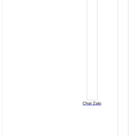
File đính kèm: (File "doc", "docx", "xls", "xlsx", "ppt",
"pptx", "pdf" /Max 10MB)
Chat Zalo
HOTLINE HỖ TRỢ
0988 568 790