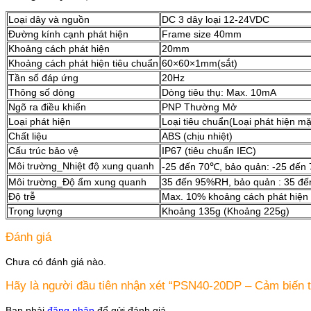
Loại dây và nguồn
DC 3 dây loại 12-24VDC
Đường kính cạnh phát hiện
Frame size 40mm
Khoảng cách phát hiện
20mm
Khoảng cách phát hiện tiêu chuẩn
60×60×1mm(sắt)
Tần số đáp ứng
20Hz
Thông số dòng
Dòng tiêu thụ: Max. 10mA
Ngõ ra điều khiển
PNP Thường Mở
Loại phát hiện
Loại tiêu chuẩn(Loại phát hiện mặ
Chất liệu
ABS (chịu nhiệt)
Cấu trúc bảo vệ
IP67 (tiêu chuẩn IEC)
Môi trường_Nhiệt độ xung quanh
-25 đến 70℃, bảo quản: -25 đến
Môi trường_Độ ẩm xung quanh
35 đến 95%RH, bảo quản : 35 đ
Độ trễ
Max. 10% khoảng cách phát hiện
Trọng lượng
Khoảng 135g (Khoảng 225g)
Đánh giá
Chưa có đánh giá nào.
Hãy là người đầu tiên nhận xét “PSN40-20DP – Cảm biến 
Bạn phải
đăng nhập
để gửi đánh giá.