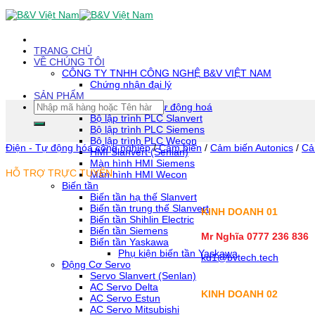
Skip
To
Content
(tạm
TRANG CHỦ
dịch)
VỀ CHÚNG TÔI
CÔNG TY TNHH CÔNG NGHỆ B&V VIỆT NAM
Chứng nhận đại lý
SẢN PHẨM
Tìm
Thiết bị tự động hoá
kiếm:
Bộ lập trình PLC Slanvert
Bộ lập trình PLC Siemens
Bộ lập trình PLC Wecon
Điện - Tự động hóa công nghiệp
/
Cảm biến
/
Cảm biến Autonics
/
Cả
HMI Slanvert (Senlan)
Màn hình HMI Siemens
HỖ TRỢ TRỰC TUYẾN
Màn hình HMI Wecon
Biến tần
Biến tần hạ thế Slanvert
Biến tần trung thế Slanvert
KINH DOANH 01
Biến tần Shihlin Electric
Biến tần Siemens
Mr Nghĩa 0777 236 836
Biến tần Yaskawa
Phụ kiện biến tần Yaskawa
kd1@bvtech.tech
Động Cơ Servo
Servo Slanvert (Senlan)
AC Servo Delta
KINH DOANH
02
AC Servo Estun
AC Servo Mitsubishi