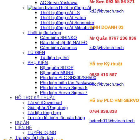
Mr Sơn
093 55 86 871
AC Servo Yaskawa
Thiết bị đóng cắt
kd2@bvtech.tech
Thiết bị đóng cắt LS
Thiết bị đóng cắt Eaton
Thiết bị đóng cắt Schneider
KINH DOANH
03
Thiết bị đóng cắt Mitsubishi
Thiết bị đo lường
Cảm biến SHINKO
Mr Quân 0767 236 836
Đầu dò nhiệt độ NALEO
Cảm biến Autonics
kd3@bvtech.tech
TỦ ĐIỆN
Tủ điện hạ thế
PHỤ KIỆN
Hỗ trợ Kỹ thuật
Bộ nguồn SITOP
Bộ nguồn MURR
0938 416 567
Phụ kiện PLC SH300/SH500
Phụ kiện biến tần Yaskawa
info@bvtech.tech
Phụ kiện Servo Sigma 5
Phụ kiện Servo Sigma 7
HỖ TRỢ KỸ THUẬT
Hỗ trợ PLC-HMI-SERVO
Tải về /Download
Giải pháp/Ứng dụng
0764.836.838
Tài liệu tổng hợp
Tra cứu lỗi biến tần các hãng
bvtech01@bvtech.tech
DỰ ÁN
LIÊN HỆ
TUYỂN DỤNG
Tra cứu lỗi biến tần