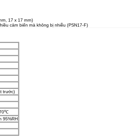
 mm, 17 x 17 mm)
 nhiều cảm biến mà không bị nhiễu (PSN17-F)
t trước)
 70℃
ến 95%RH