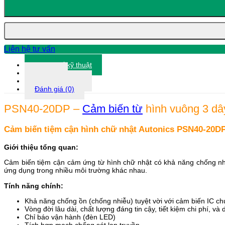
-
Cảm
biến
từ
hình
vuông
Liên hệ tư vấn
3
dây
Thông số kỹ thuật
20mm
Tài liệu
Autonics
Thông tin khác
số
Đánh giá (0)
lượng
PSN40-20DP –
Cảm biến từ
hình vuông 3 dâ
Cảm biến tiệm cận hình chữ nhật Autonics PSN40-20D
Giới thiệu tổng quan:
Cảm biến tiệm cận cảm ứng từ hình chữ nhật có khả năng chống nh
ứng dụng trong nhiều môi trường khác nhau.
Tính năng chính:
Khả năng chống ồn (chống nhiễu) tuyệt vời với cảm biến IC c
Vòng đời lâu dài, chất lượng đáng tin cậy, tiết kiệm chi phí, và
Chỉ báo vận hành (đèn LED)