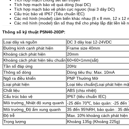
Tích hợp mạch chống sét lan truyền
Tích hợp mạch bảo vệ quá dòng (loại DC)
Tích hợp mạch bảo vệ phân cực ngược (loại 3 dây DC)
Cấu trúc bảo vệ IP67 (Tiêu chuẩn IEC)
Các mô hình (model) cảm biến khác nhau (8 x 8 mm, 12 x 12
Các mô hình (model) tần số thay thế cho phép lắp đặt liền kề
Thông số kỹ thuật PSN40-20DP:
Loại dây và nguồn
DC 3 dây loại 12-24VDC
Đường kính cạnh phát hiện
Frame size 40mm
Khoảng cách phát hiện
20mm
Khoảng cách phát hiện tiêu chuẩn
60×60×1mm(sắt)
Tần số đáp ứng
20Hz
Thông số dòng
Dòng tiêu thụ: Max. 10mA
Ngõ ra điều khiển
PNP Thường Mở
Loại phát hiện
Loại tiêu chuẩn(Loại phát hiện mặ
Chất liệu
ABS (chịu nhiệt)
Cấu trúc bảo vệ
IP67 (tiêu chuẩn IEC)
Môi trường_Nhiệt độ xung quanh
-25 đến 70℃, bảo quản: -25 đến
Môi trường_Độ ẩm xung quanh
35 đến 95%RH, bảo quản : 35 đ
Độ trễ
Max. 10% khoảng cách phát hiện
Trọng lượng
Khoảng 135g (Khoảng 225g)