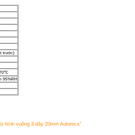
t trước)
 70℃
ến 95%RH
từ hình vuông 3 dây 20mm Autonics”