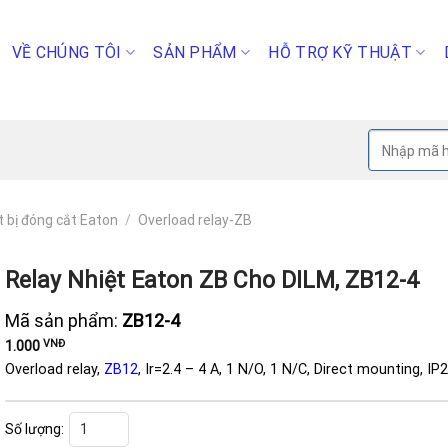
VỀ CHÚNG TÔI
SẢN PHẨM
HỖ TRỢ KỸ THUẬT
Tìm
kiếm:
t bị đóng cắt Eaton
/
Overload relay-ZB
Relay Nhiệt Eaton ZB Cho DILM, ZB12-4
Mã sản phẩm:
ZB12-4
VNĐ
1.000
Overload relay,
ZB12
, Ir=2.4 – 4 A, 1 N/O, 1 N/C, Direct mounting, IP
Relay nhiệt Eaton ZB cho DILM, ZB12-4 số lượng