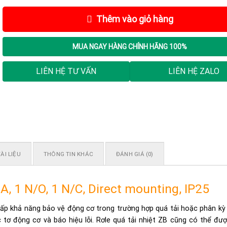
Thêm vào giỏ hàng
MUA NGAY
HÀNG CHÍNH HÃNG 100%
LIÊN HỆ TƯ VẤN
LIÊN HỆ ZALO
ÀI LIỆU
THÔNG TIN KHÁC
ĐÁNH GIÁ (0)
4 A, 1 N/O, 1 N/C, Direct mounting, IP25
p khả năng bảo vệ động cơ trong trường hợp quá tải hoặc phân kỳ
 tơ động cơ và báo hiệu lỗi. Rơle quá tải nhiệt ZB cũng có thể đư