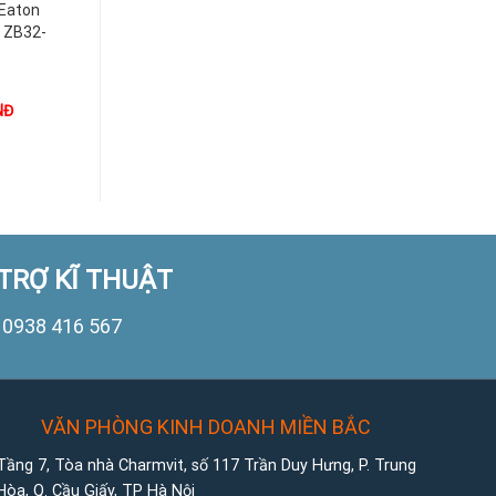
 Eaton
Relay Nhiệt Eaton
Relay Nhiệt Eaton
, ZB32-
ZB Cho DILM, ZB32-
ZB Cho DILM, ZB12-
0,24
0,4
NĐ
1.000
VNĐ
1.000
VNĐ
TRỢ KĨ THUẬT
0938 416 567
VĂN PHÒNG KINH DOANH MIỀN BẮC
Tầng 7, Tòa nhà Charmvit, số 117 Trần Duy Hưng, P. Trung
Hòa, Q. Cầu Giấy, TP Hà Nội