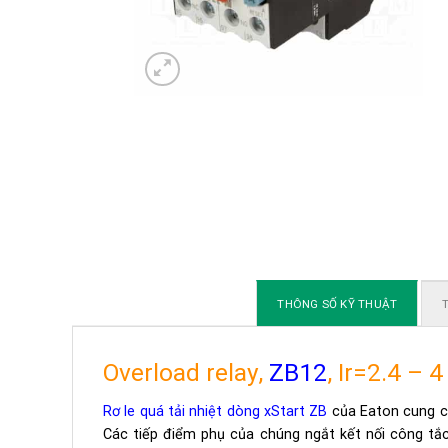
THÔNG SỐ KỸ THUẬT
T
Overload relay,
ZB12
, Ir=2.4 – 
Rơ le quá tải nhiệt dòng xStart ZB
của Eaton cung cấ
Các tiếp điểm phụ của chúng ngắt kết nối công tắc