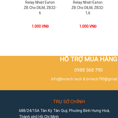
Relay Nhiệt Eaton
Relay Nhiệt Eaton
ZB Cho DILM, ZB32-
ZB Cho DILM, ZB32-
6
1,6
1.000
VNĐ
1.000
VNĐ
HỖ TRỢ MUA HÀNG
0988 568 790
info@bvtech.tech
&
bvtech790@gmail
TRỤ SỞ CHÍNH
688/24/15A Tân Kỳ Tân Quý, Phường Bình Hưng Hoà,
Thành phố Hồ Chí Minh