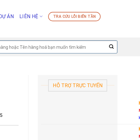
DỰ ÁN
LIÊN HỆ
TRA CỨU LỖI BIẾN TẦN
HỖ TRỢ TRỰC TUYẾN
25