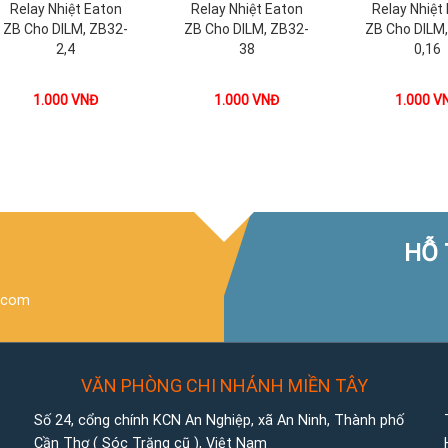
Relay Nhiệt Eaton
Relay Nhiệt Eaton
Relay Nhiệt
ZB Cho DILM, ZB32-
ZB Cho DILM, ZB32-
ZB Cho DILM
2,4
38
0,16
1.000
VNĐ
1.000
VNĐ
1.000
V
HỖ 
.com
VĂN PHÒNG CHI NHÁNH MIỀN TÂY
Số 24, cổng chính KCN An Nghiệp, xã An Ninh, Thành phố
Cần Thơ ( Sóc Trăng cũ ), Việt Nam