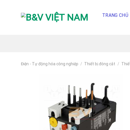
Skip
To
TRANG CHỦ
Content
(tạm
dịch)
Điện - Tự động hóa công nghiệp
/
Thiết bị đóng cắt
/
Thiế