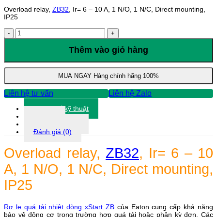
Overload relay,
ZB32
, Ir= 6 – 10 A, 1 N/O, 1 N/C, Direct mounting,
IP25
Relay
nhiệt
Eaton
Thêm vào giỏ hàng
ZB
cho
DILM,
MUA NGAY
Hàng chính hãng 100%
ZB32-
10
Liên hệ tư vấn
Liên hệ Zalo
số
lượng
Thông số kỹ thuật
Tài liệu
Thông tin khác
Đánh giá (0)
Overload relay,
ZB32
, Ir= 6 – 10
A, 1 N/O, 1 N/C, Direct mounting,
IP25
Rơ le quá tải nhiệt dòng xStart ZB
của Eaton cung cấp khả năng
bảo vệ động cơ trong trường hợp quá tải hoặc phân kỳ đơn. Các