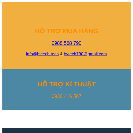
HỖ TRỢ MUA HÀNG
0988 568 790
info@bvtech.tech
&
bvtech790@gmail.com
HỖ TRỢ KĨ THUẬT
0938 416 567