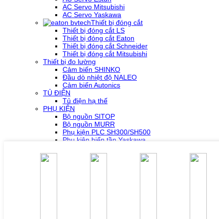
AC Servo Mitsubishi
AC Servo Yaskawa
Thiết bị đóng cắt
Thiết bị đóng cắt LS
Thiết bị đóng cắt Eaton
Thiết bị đóng cắt Schneider
Thiết bị đóng cắt Mitsubishi
Thiết bị đo lường
Cảm biến SHINKO
Đầu dò nhiệt độ NALEO
Cảm biến Autonics
TỦ ĐIỆN
Tủ điện hạ thế
PHỤ KIỆN
Bộ nguồn SITOP
Bộ nguồn MURR
Phụ kiện PLC SH300/SH500
Phụ kiện biến tần Yaskawa
Phụ kiện Servo Sigma 5
Phụ kiện Servo Sigma 7
HỖ TRỢ KỸ THUẬT
Tải về /Download
Giải pháp/Ứng dụng
Tài liệu tổng hợp
Tra cứu lỗi biến tần các hãng
DỰ ÁN
LIÊN HỆ
TUYỂN DỤNG