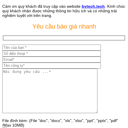
Cảm ơn quý khách đã truy cập vào website
bvtech.tech
. Kính chúc
quý khách nhận được những thông tin hữu ích và có những trải
nghiệm tuyệt vời trên trang.
Yêu cầu báo giá nhanh
File đính kèm: (File "doc", "docx", "xls", "xlsx", "ppt", "pptx", "pdf"
/Max 10MB)