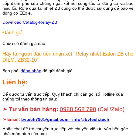
tiếp điểm phụ của chúng ngắt kết nối công tắc tơ động cơ và báo
hiệu lỗi. Rơle quá tải nhiệt ZB cũng có thể được sử dụng để bảo vệ
động cơ EEx e.
Download Catalog-Relay-ZB
Đánh giá
Chưa có đánh giá nào.
Hãy là người đầu tiên nhận xét “Relay nhiệt Eaton ZB cho
DILM, ZB32-10”
Bạn phải
đăng nhập
để gửi đánh giá.
Liên hệ:
Để được tư vấn trực tiếp, Quý khách chỉ cần gọi số Hotline của
chúng tôi theo thông tin sau:
➢ Tư vấn bán hàng:
0988 568 790
(Call/Zalo)
➢ Email:
bvtech790@gmail.com -
info@bvtech.tech
Hoặc chat để trò chuyện trực tiếp với chuyên viên tư vấn bên góc
phải màn hình của bạn