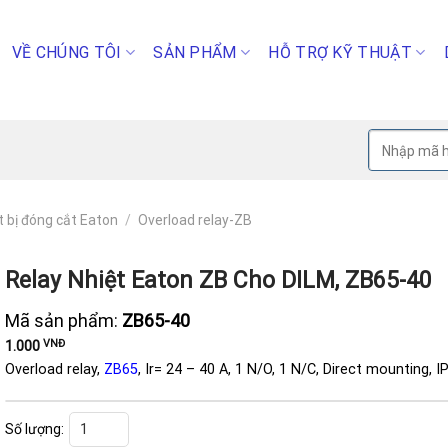
VỀ CHÚNG TÔI
SẢN PHẨM
HỖ TRỢ KỸ THUẬT
Tìm
kiếm:
t bị đóng cắt Eaton
/
Overload relay-ZB
Relay Nhiệt Eaton ZB Cho DILM, ZB65-40
Mã sản phẩm:
ZB65-40
VNĐ
1.000
Overload relay,
ZB65
, Ir= 24 – 40 A, 1 N/O, 1 N/C, Direct mounting, I
Relay nhiệt Eaton ZB cho DILM, ZB65-40 số lượng