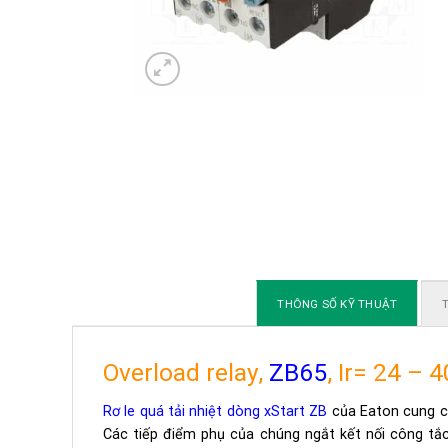
THÔNG SỐ KỸ THUẬT
T
Overload relay,
ZB65
, Ir= 24 – 
Rơ le quá tải nhiệt dòng xStart ZB
của Eaton cung cấ
Các tiếp điểm phụ của chúng ngắt kết nối công tắc