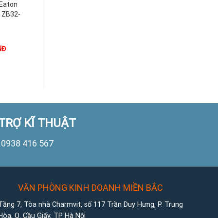
 Eaton
Relay Nhiệt Eaton
Relay Nhiệt Eaton
, ZB32-
ZB Cho DILM, ZB12-
ZB Cho DILM, ZB12-
0,24
6
NĐ
1.000
VNĐ
1.000
VNĐ
TRỢ KĨ THUẬT
0938 416 567
VĂN PHÒNG KINH DOANH MIỀN BẮC
Tầng 7, Tòa nhà Charmvit, số 117 Trần Duy Hưng, P. Trung
Hòa, Q. Cầu Giấy, TP Hà Nội