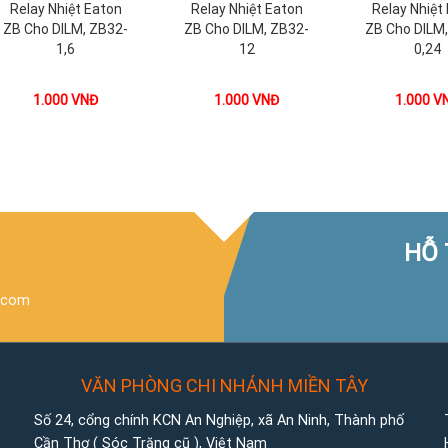
Relay Nhiệt Eaton
Relay Nhiệt Eaton
Relay Nhiệt
ZB Cho DILM, ZB32-
ZB Cho DILM, ZB32-
ZB Cho DILM
1,6
12
0,24
1.000
VNĐ
1.000
VNĐ
1.000
V
HỖ 
.com
VĂN PHÒNG CHI NHÁNH MIỀN TÂY
Số 24, cổng chính KCN An Nghiệp, xã An Ninh, Thành phố
Cần Thơ ( Sóc Trăng cũ ), Việt Nam