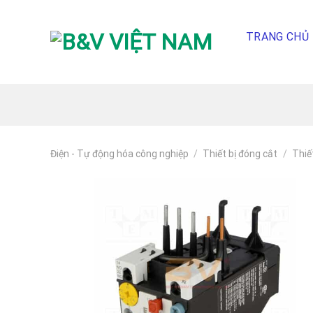
Skip
To
TRANG CHỦ
Content
(tạm
dịch)
Điện - Tự động hóa công nghiệp
/
Thiết bị đóng cắt
/
Thiế