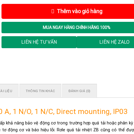
Thêm vào giỏ hàng
MUA NGAY
HÀNG CHÍNH HÃNG 100%
LIÊN HỆ TƯ VẤN
LIÊN HỆ ZALO
ÀI LIỆU
THÔNG TIN KHÁC
ĐÁNH GIÁ (0)
40 A, 1 N/O, 1 N/C, Direct mounting, IP03
p khả năng bảo vệ động cơ trong trường hợp quá tải hoặc phân kỳ
 tơ động cơ và báo hiệu lỗi. Rơle quá tải nhiệt ZB cũng có thể đư