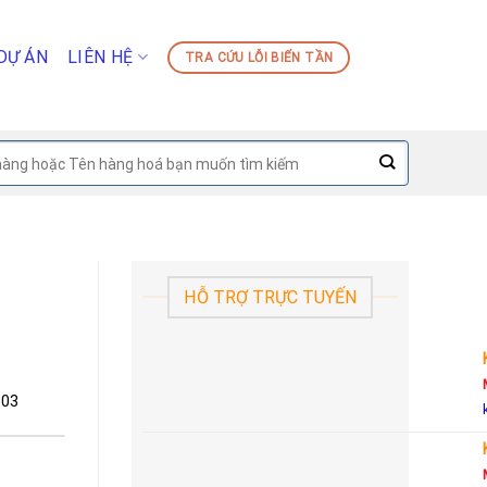
DỰ ÁN
LIÊN HỆ
TRA CỨU LỖI BIẾN TẦN
HỖ TRỢ TRỰC TUYẾN
P03