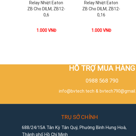
Relay Nhiệt Eaton
Relay Nhiệt Eaton
ZB Cho DILM, ZB12-
ZB Cho DILM, ZB12-
0,6
0,16
1.000
VNĐ
1.000
VNĐ
HỖ TRỢ MUA HÀNG
0988 568 790
info@bvtech.tech
&
bvtech790@gmail
TRỤ SỞ CHÍNH
688/24/15A Tân Kỳ Tân Quý, Phường Bình Hưng Hoà,
Thành phố Hồ Chí Minh