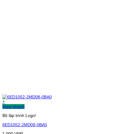
+
View nhanh
Bộ lập trình Logo!
6ED1052-2MD08-0BA0
1.000
VNĐ