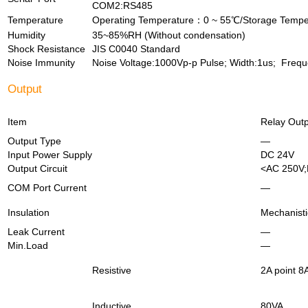
COM2:RS485
Temperature
Operating Temperature：0 ~ 55℃/Storage Temp
Humidity
35~85%RH (Without condensation)
Shock Resistance
JIS C0040 Standard
Noise Immunity
Noise Voltage:1000Vp-p Pulse; Width:1us; Frequ
Output
Item
Relay Out
Output Type
—
Input Power Supply
DC 24V
Output Circuit
<AC 250V
COM Port Current
—
Insulation
Mechanisti
Leak Current
—
Min.Load
—
Resistive
2A point 8
Inductive
80VA