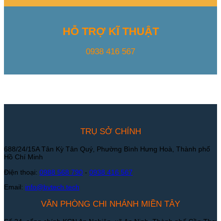
HỖ TRỢ KĨ THUẬT
0938 416 567
TRỤ SỞ CHÍNH
688/24/15A Tân Kỳ Tân Quý, Phường Bình Hưng Hoà, Thành phố
Hồ Chí Minh
Điện thoại:
0988 568 790
-
0938 416 567
Email:
info@bvtech.tech
VĂN PHÒNG CHI NHÁNH MIỀN TÂY