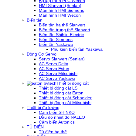
Bộ lập trình PLC Wecon
HMI Slanvert (Senlan)
Màn hình HMI Siemens
Màn hình HMI Wecon
Biến tần
Biến tần hạ thế Slanvert
Biến tần trung thế Slanvert
Biến tần Shihlin Electric
Biến tần Siemens
Biến tần Yaskawa
Phụ kiện biến tần Yaskawa
Động Cơ Servo
Servo Slanvert (Senlan)
AC Servo Delta
AC Servo Estun
AC Servo Mitsubishi
AC Servo Yaskawa
Thiết bị đóng cắt
Thiết bị đóng cắt LS
Thiết bị đóng cắt Eaton
Thiết bị đóng cắt Schneider
Thiết bị đóng cắt Mitsubishi
Thiết bị đo lường
Cảm biến SHINKO
Đầu dò nhiệt độ NALEO
Cảm biến Autonics
TỦ ĐIỆN
Tủ điện hạ thế