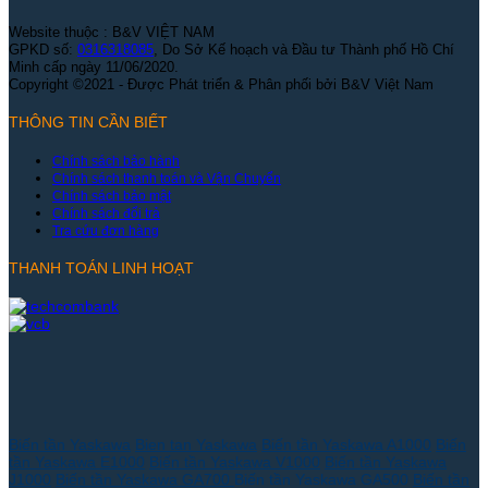
Website thuộc : B&V VIỆT NAM
GPKD số:
0316318085
, Do Sở Kế hoạch và Đầu tư Thành phố Hồ Chí
Minh cấp ngày 11/06/2020.
Copyright ©2021 - Được Phát triển & Phân phối bởi B&V Việt Nam
THÔNG TIN CẦN BIẾT
Chính sách bảo hành
Chính sách thanh toán và Vận Chuyển
Chính sách bảo mật
Chính sách đổi trả
Tra cứu đơn hàng
THANH TOÁN LINH HOẠT
Biến tần Yaskawa
Bien tan Yaskawa
Biến tần Yaskawa A1000
Biến
tần Yaskawa E1000
Biến tần Yaskawa V1000
Biến tần Yaskawa
J1000
Biến tần Yaskawa GA700
Biến tần Yaskawa GA500
Biến tần