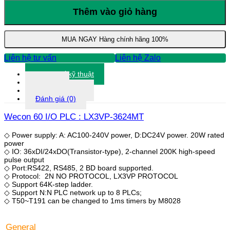
60
I/O
Thêm vào giỏ hàng
PLC
:
LX3VP-
MUA NGAY
Hàng chính hãng 100%
3624MT
số
Liên hệ tư vấn
Liên hệ Zalo
lượng
Thông số kỹ thuật
Tài liệu
Thông tin khác
Đánh giá (0)
Wecon 60 I/O PLC : LX3VP-3624MT
◇ Power supply: A: AC100-240V power, D:DC24V power. 20W rated
power
◇ IO: 36xDI/24xDO(Transistor-type), 2-channel 200K high-speed
pulse output
◇ Port:RS422, RS485, 2 BD board supported.
◇ Protocol: 2N NO PROTOCOL, LX3VP PROTOCOL
◇ Support 64K-step ladder.
◇ Support N:N PLC network up to 8 PLCs;
◇ T50~T191 can be changed to 1ms timers by M8028
General