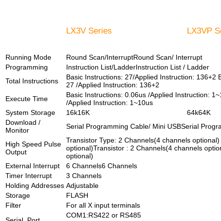
LX3V Series
LX3VP S
Running Mode
Round Scan/InterruptRound Scan/ Interrupt
Programming
Instruction List/LadderInstruction List / Ladder
Basic Instructions: 27/Applied Instruction: 136+2 B
Total Instructions
27 /Applied Instruction: 136+2
Basic Instructions: 0.06us /Applied Instruction: 1
Execute Time
/Applied Instruction: 1~10us
System Storage
16k16K
64k64K
Download /
Serial Programming Cable/ Mini USBSerial Prog
Monitor
Transistor Type: 2 Channels(4 channels optional)
High Speed Pulse
optional)Transistor : 2 Channels(4 channels optio
Output
optional)
External Interrupt
6 Channels6 Channels
Timer Interrupt
3 Channels
Holding Addresses
Adjustable
Storage
FLASH
Filter
For all X input terminals
COM1:RS422 or RS485
Serial Port