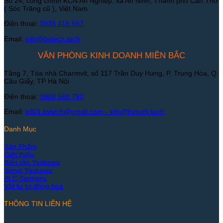
Số 24, cổng chính KCN An Nghiệp, xã An Ninh, Thành phố Cần Thơ
( Sóc Trăng cũ ), Việt Nam
Điện thoại:
0938 416 567
Email:
info@bvtech.tech
VĂN PHÒNG KINH DOANH MIỀN BẮC
Tầng 7, Tòa nhà Charmvit, số 117 Trần Duy Hưng, P. Trung Hòa, Q.
Cầu Giấy, TP Hà Nội
Điện thoại:
0988 568 790
Email:
kd01.bvtech@gmail.com -
info@bvtech.tech
Danh Mục
Sản Phẩm
Giới thiệu
Biến tần Yaskawa
Servo Yaskawa
PLC Siemens
Vật tư tự động hoá
THÔNG TIN LIÊN HỆ