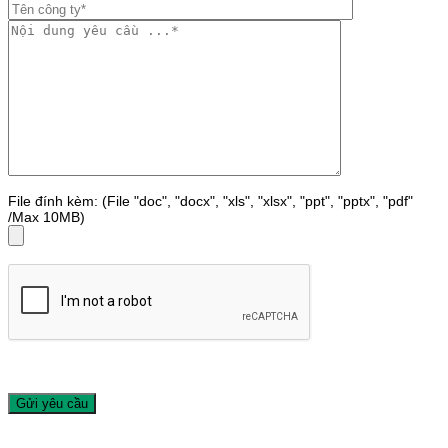
File đính kèm: (File "doc", "docx", "xls", "xlsx", "ppt", "pptx", "pdf"
/Max 10MB)