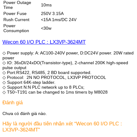
Power Outage
10ms
Time
Power Fuse
250V 3.15A
Rush Current
<15A 1ms/DC 24V
Power
<30w
Consumption
Wecon 60 I/O PLC : LX3VP-3624MT
◇ Power supply: A: AC100-240V power, D:DC24V power. 20W rated
power
◇ IO: 36xDI/24xDO(Transistor-type), 2-channel 200K high-speed
pulse output
◇ Port:RS422, RS485, 2 BD board supported.
◇ Protocol: 2N NO PROTOCOL, LX3VP PROTOCOL
◇ Support 64K-step ladder.
◇ Support N:N PLC network up to 8 PLCs;
◇ T50~T191 can be changed to 1ms timers by M8028
Đánh giá
Chưa có đánh giá nào.
Hãy là người đầu tiên nhận xét “Wecon 60 I/O PLC :
LX3VP-3624MT”