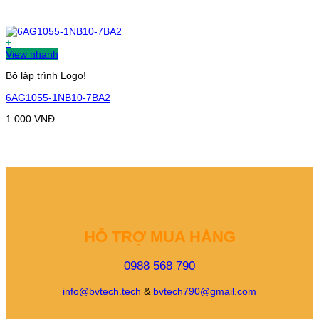
+
View nhanh
Bộ lập trình Logo!
6AG1055-1NB10-7BA2
1.000
VNĐ
HỖ TRỢ MUA HÀNG
0988 568 790
info@bvtech.tech
&
bvtech790@gmail.com