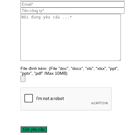
File đính kèm: (File "doc", "docx", "xls", "xlsx", "ppt",
"pptx", "pdf" /Max 10MB)