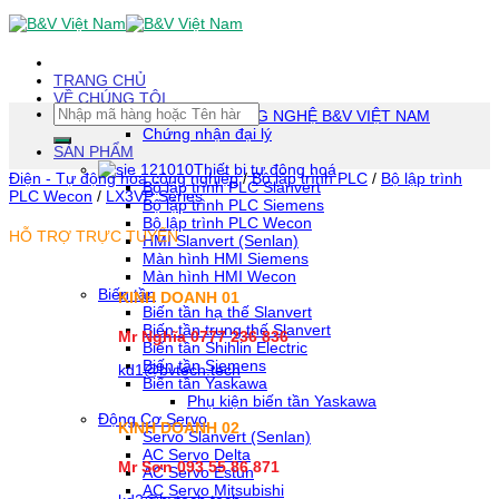
Skip
To
Content
(tạm
TRANG CHỦ
dịch)
VỀ CHÚNG TÔI
Tìm
CÔNG TY TNHH CÔNG NGHỆ B&V VIỆT NAM
kiếm:
Chứng nhận đại lý
SẢN PHẨM
Thiết bị tự động hoá
Điện - Tự động hóa công nghiệp
/
Bộ lập trình PLC
/
Bộ lập trình
Bộ lập trình PLC Slanvert
PLC Wecon
/
LX3VP Series
Bộ lập trình PLC Siemens
Bộ lập trình PLC Wecon
HỖ TRỢ TRỰC TUYẾN
HMI Slanvert (Senlan)
Màn hình HMI Siemens
Màn hình HMI Wecon
Biến tần
KINH DOANH 01
Biến tần hạ thế Slanvert
Biến tần trung thế Slanvert
Mr Nghĩa 0777 236 836
Biến tần Shihlin Electric
Biến tần Siemens
kd1@bvtech.tech
Biến tần Yaskawa
Phụ kiện biến tần Yaskawa
Động Cơ Servo
KINH DOANH
02
Servo Slanvert (Senlan)
AC Servo Delta
Mr Sơn
093 55 86 871
AC Servo Estun
AC Servo Mitsubishi