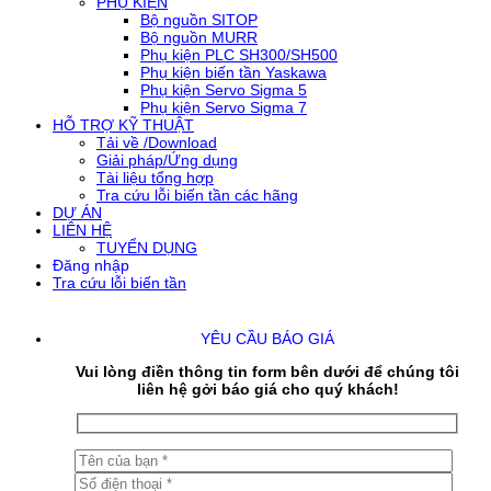
PHỤ KIỆN
Bộ nguồn SITOP
Bộ nguồn MURR
Phụ kiện PLC SH300/SH500
Phụ kiện biến tần Yaskawa
Phụ kiện Servo Sigma 5
Phụ kiện Servo Sigma 7
HỖ TRỢ KỸ THUẬT
Tải về /Download
Giải pháp/Ứng dụng
Tài liệu tổng hợp
Tra cứu lỗi biến tần các hãng
DỰ ÁN
LIÊN HỆ
TUYỂN DỤNG
Đăng nhập
Tra cứu lỗi biến tần
YÊU CẦU BÁO GIÁ
Vui lòng điền thông tin form bên dưới để chúng tôi
liên hệ gởi báo giá cho quý khách!