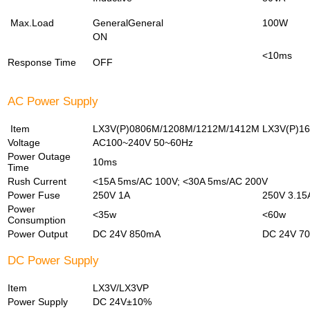
Max.Load
GeneralGeneral
100W
ON
<10ms
Response Time
OFF
AC Power Supply
Item
LX3V(P)0806M/1208M/1212M/1412M
LX3V(P)1
Voltage
AC100~240V 50~60Hz
Power Outage
10ms
Time
Rush Current
<15A 5ms/AC 100V; <30A 5ms/AC 200V
Power Fuse
250V 1A
250V 3.15
Power
<35w
<60w
Consumption
Power Output
DC 24V 850mA
DC 24V 7
DC Power Supply
Item
LX3V/LX3VP
Power Supply
DC 24V±10%