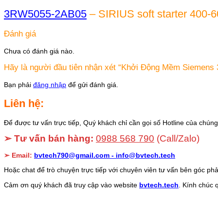
3RW5055-2AB05
– SIRIUS soft starter 400-
Đánh giá
Chưa có đánh giá nào.
Hãy là người đầu tiên nhận xét “Khởi Động Mềm Siemen
Bạn phải
đăng nhập
để gửi đánh giá.
Liên hệ:
Để được tư vấn trực tiếp, Quý khách chỉ cần gọi số Hotline của chúng 
➢ Tư vấn bán hàng:
0988 568 790
(Call/Zalo)
➢ Email:
bvtech790@gmail.com -
info@bvtech.tech
Hoặc chat để trò chuyện trực tiếp với chuyên viên tư vấn bên góc phả
Cảm ơn quý khách đã truy cập vào website
bvtech.tech
. Kính chúc 