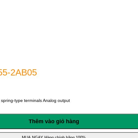
55-2AB05
spring-type terminals Analog output
Thêm vào giỏ hàng
MUA NGAY
Hàng chính hãng 100%