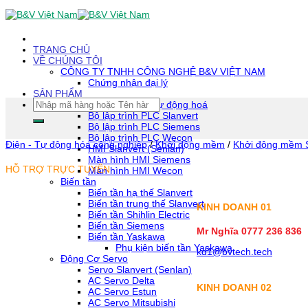
Skip
To
Content
(tạm
TRANG CHỦ
dịch)
VỀ CHÚNG TÔI
CÔNG TY TNHH CÔNG NGHỆ B&V VIỆT NAM
Chứng nhận đại lý
SẢN PHẨM
Tìm
Thiết bị tự động hoá
kiếm:
Bộ lập trình PLC Slanvert
Bộ lập trình PLC Siemens
Bộ lập trình PLC Wecon
Điện - Tự động hóa công nghiệp
/
Khởi động mềm
/
Khởi động mềm 
HMI Slanvert (Senlan)
Màn hình HMI Siemens
HỖ TRỢ TRỰC TUYẾN
Màn hình HMI Wecon
Biến tần
Biến tần hạ thế Slanvert
Biến tần trung thế Slanvert
KINH DOANH 01
Biến tần Shihlin Electric
Biến tần Siemens
Mr Nghĩa 0777 236 836
Biến tần Yaskawa
Phụ kiện biến tần Yaskawa
kd1@bvtech.tech
Động Cơ Servo
Servo Slanvert (Senlan)
AC Servo Delta
KINH DOANH
02
AC Servo Estun
AC Servo Mitsubishi