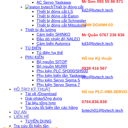
Mr Sơn
093 55 86 871
AC Servo Yaskawa
Thiết bị đóng cắt
kd2@bvtech.tech
Thiết bị đóng cắt LS
Thiết bị đóng cắt Eaton
Thiết bị đóng cắt Schneider
KINH DOANH
03
Thiết bị đóng cắt Mitsubishi
Thiết bị đo lường
Cảm biến SHINKO
Mr Quân 0767 236 836
Đầu dò nhiệt độ NALEO
Cảm biến Autonics
kd3@bvtech.tech
TỦ ĐIỆN
Tủ điện hạ thế
PHỤ KIỆN
Hỗ trợ Kỹ thuật
Bộ nguồn SITOP
Bộ nguồn MURR
0938 416 567
Phụ kiện PLC SH300/SH500
Phụ kiện biến tần Yaskawa
info@bvtech.tech
Phụ kiện Servo Sigma 5
Phụ kiện Servo Sigma 7
HỖ TRỢ KỸ THUẬT
Hỗ trợ PLC-HMI-SERVO
Tải về /Download
Giải pháp/Ứng dụng
0764.836.838
Tài liệu tổng hợp
Tra cứu lỗi biến tần các hãng
bvtech01@bvtech.tech
DỰ ÁN
LIÊN HỆ
TUYỂN DỤNG
Tra cứu lỗi biến tần