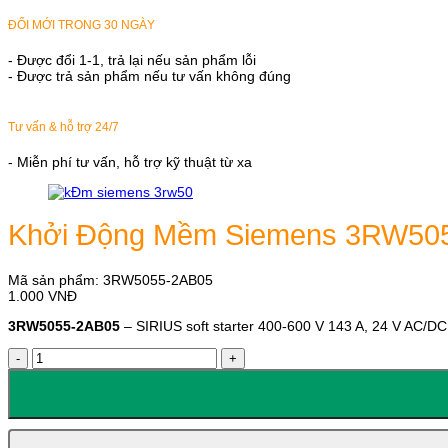
ĐỔI MỚI TRONG 30 NGÀY
- Được đổi 1-1, trả lại nếu sản phẩm lỗi
- Được trả sản phẩm nếu tư vấn không đúng
Tư vấn & hỗ trợ 24/7
- Miễn phí tư vấn, hỗ trợ kỹ thuật từ xa
Khởi Động Mềm Siemens 3RW50
Mã sản phẩm:
3RW5055-2AB05
1.000
VNĐ
3RW5055-2AB05
– SIRIUS soft starter 400-600 V 143 A, 24 V AC/DC 
Khởi
Động
Mềm
Siemens
3RW5055-
2AB05