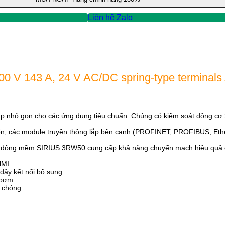
Liên hệ Zalo
600 V 143 A, 24 V AC/DC spring-type terminals
p nhỏ gọn cho các ứng dụng tiêu chuẩn. Chúng có kiểm soát động cơ 
iển, các module truyền thông lắp bên cạnh (PROFINET, PROFIBUS, Eth
i động mềm SIRIUS 3RW50 cung cấp khả năng chuyển mạch hiệu quả cho
HMI
 dây kết nối bổ sung
 bơm.
h chóng