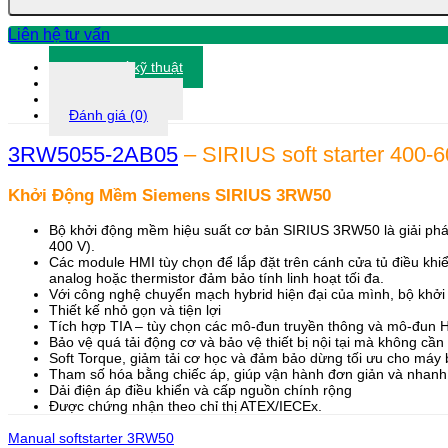
số
lượng
Liên hệ tư vấn
Thông số kỹ thuật
Tài liệu
Thông tin khác
Đánh giá (0)
3RW5055-2AB05
– SIRIUS soft starter 400-
Khởi Động Mềm Siemens SIRIUS 3RW50
Bộ khởi động mềm hiệu suất cơ bản SIRIUS 3RW50 là giải phá
400 V).
Các module HMI tùy chọn để lắp đặt trên cánh cửa tủ điều kh
analog hoặc thermistor đảm bảo tính linh hoạt tối đa.
Với công nghệ chuyển mạch hybrid hiện đại của mình, bộ khở
Thiết kế nhỏ gọn và tiện lợi
Tích hợp TIA – tùy chọn các mô-đun truyền thông và mô-đun 
Bảo vệ quá tải động cơ và bảo vệ thiết bị nội tại mà không cần
Soft Torque, giảm tải cơ học và đảm bảo dừng tối ưu cho máy
Tham số hóa bằng chiếc áp, giúp vận hành đơn giản và nhan
Dải điện áp điều khiển và cấp nguồn chính rộng
Được chứng nhận theo chỉ thị ATEX/IECEx.
Manual softstarter 3RW50