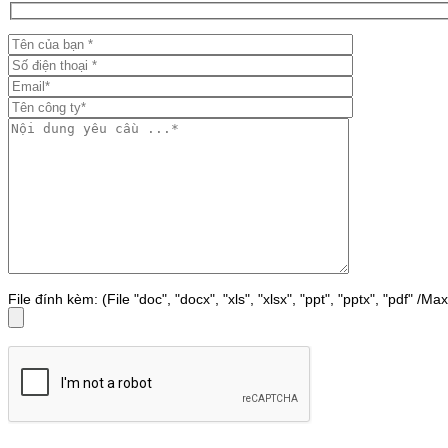
File đính kèm: (File "doc", "docx", "xls", "xlsx", "ppt", "pptx", "pdf" /M