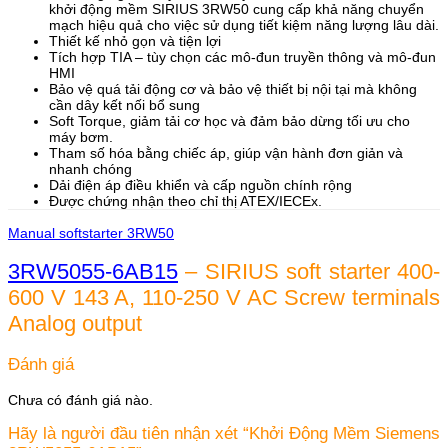
khởi động mềm SIRIUS 3RW50 cung cấp khả năng chuyển
mạch hiệu quả cho việc sử dụng tiết kiệm năng lượng lâu dài.
Thiết kế nhỏ gọn và tiện lợi
Tích hợp TIA – tùy chọn các mô-đun truyền thông và mô-đun
HMI
Bảo vệ quá tải động cơ và bảo vệ thiết bị nội tại mà không
cần dây kết nối bổ sung
Soft Torque, giảm tải cơ học và đảm bảo dừng tối ưu cho
máy bơm.
Tham số hóa bằng chiếc áp, giúp vận hành đơn giản và
nhanh chóng
Dải điện áp điều khiển và cấp nguồn chính rộng
Được chứng nhận theo chỉ thị ATEX/IECEx.
Manual softstarter 3RW50
3RW5055-6AB15
– SIRIUS soft starter 400-
600 V 143 A, 110-250 V AC Screw terminals
Analog output
Đánh giá
Chưa có đánh giá nào.
Hãy là người đầu tiên nhận xét “Khởi Động Mềm Siemens