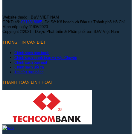
Website thuộc : B&V VIỆT NAM
GPKD số:
0316318085
, Do Sở Kế hoạch và Đầu tư Thành phố Hồ Chí
Minh cấp ngày 11/06/2020.
Copyright ©2021 - Được Phát triển & Phân phối bởi B&V Việt Nam
THÔNG TIN CẦN BIẾT
Chính sách bảo hành
Chính sách thanh toán và Vận Chuyển
Chính sách bảo mật
Chính sách đổi trả
Tra cứu đơn hàng
THANH TOÁN LINH HOẠT