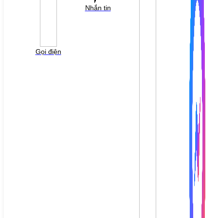
YÊU CẦU BÁO GIÁ
Nhắn tin
Vui lòng điền thông tin form bên dưới để chúng tôi
liên hệ gởi báo giá cho quý khách!
Gọi điện
File đính kèm: (File "doc", "docx", "xls", "xlsx", "ppt",
"pptx", "pdf" /Max 10MB)