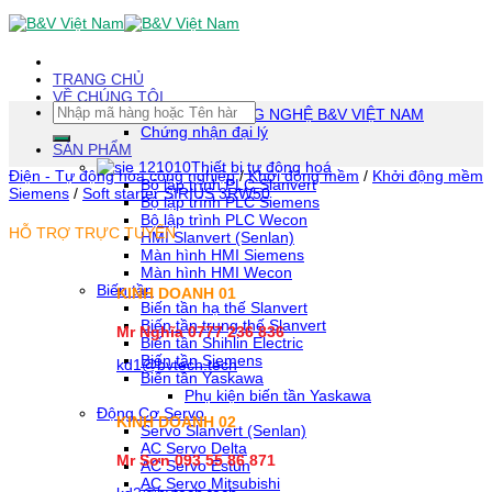
Skip
To
Content
(tạm
TRANG CHỦ
dịch)
VỀ CHÚNG TÔI
Tìm
CÔNG TY TNHH CÔNG NGHỆ B&V VIỆT NAM
kiếm:
Chứng nhận đại lý
SẢN PHẨM
Thiết bị tự động hoá
Điện - Tự động hóa công nghiệp
/
Khởi động mềm
/
Khởi động mềm
Bộ lập trình PLC Slanvert
Siemens
/
Soft starter SIRIUS 3RW50
Bộ lập trình PLC Siemens
Bộ lập trình PLC Wecon
HỖ TRỢ TRỰC TUYẾN
HMI Slanvert (Senlan)
Màn hình HMI Siemens
Màn hình HMI Wecon
Biến tần
KINH DOANH 01
Biến tần hạ thế Slanvert
Biến tần trung thế Slanvert
Mr Nghĩa 0777 236 836
Biến tần Shihlin Electric
Biến tần Siemens
kd1@bvtech.tech
Biến tần Yaskawa
Phụ kiện biến tần Yaskawa
Động Cơ Servo
KINH DOANH
02
Servo Slanvert (Senlan)
AC Servo Delta
Mr Sơn
093 55 86 871
AC Servo Estun
AC Servo Mitsubishi