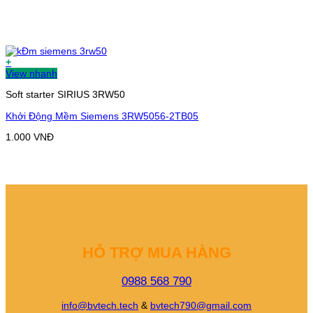
+
View nhanh
Soft starter SIRIUS 3RW50
Khởi Động Mềm Siemens 3RW5056-2TB05
1.000
VNĐ
HỖ TRỢ MUA HÀNG
0988 568 790
info@bvtech.tech
&
bvtech790@gmail.com