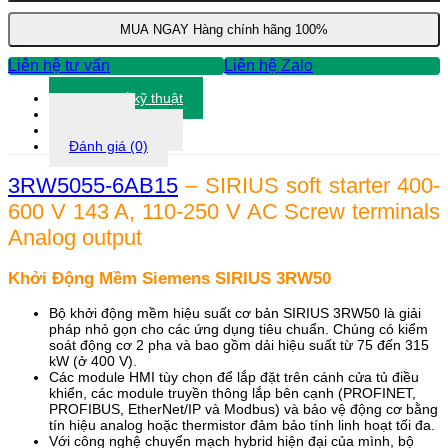
3RW5055-
6AB15
MUA NGAY
Hàng chính hãng 100%
số
lượng
Liên hệ tư vấn
Liên hệ Zalo
Thông số kỹ thuật
Tài liệu
Thông tin khác
Đánh giá (0)
3RW5055-6AB15
– SIRIUS soft starter 400-
600 V 143 A, 110-250 V AC Screw terminals
Analog output
Khởi Động Mềm Siemens SIRIUS 3RW50
Bộ khởi động mềm hiệu suất cơ bản SIRIUS 3RW50 là giải
pháp nhỏ gọn cho các ứng dụng tiêu chuẩn. Chúng có kiểm
soát động cơ 2 pha và bao gồm dải hiệu suất từ 75 đến 315
kW (ở 400 V).
Các module HMI tùy chọn để lắp đặt trên cánh cửa tủ điều
khiển, các module truyền thông lắp bên cạnh (PROFINET,
PROFIBUS, EtherNet/IP và Modbus) và bảo vệ động cơ bằng
tín hiệu analog hoặc thermistor đảm bảo tính linh hoạt tối đa.
Với công nghệ chuyển mạch hybrid hiện đại của mình, bộ