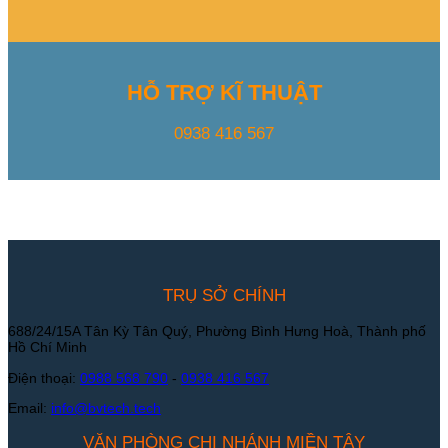
HỖ TRỢ KĨ THUẬT
0938 416 567
TRỤ SỞ CHÍNH
688/24/15A Tân Kỳ Tân Quý, Phường Bình Hưng Hoà, Thành phố
Hồ Chí Minh
Điện thoại:
0988 568 790
-
0938 416 567
Email:
info@bvtech.tech
VĂN PHÒNG CHI NHÁNH MIỀN TÂY