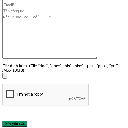
File đính kèm: (File "doc", "docx", "xls", "xlsx", "ppt", "pptx", "pdf"
/Max 10MB)