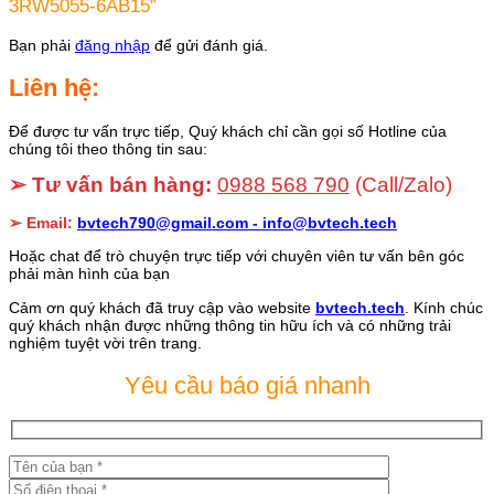
3RW5055-6AB15”
Bạn phải
đăng nhập
để gửi đánh giá.
Liên hệ:
Để được tư vấn trực tiếp, Quý khách chỉ cần gọi số Hotline của
chúng tôi theo thông tin sau:
➢ Tư vấn bán hàng:
0988 568 790
(Call/Zalo)
➢ Email:
bvtech790@gmail.com -
info@bvtech.tech
Hoặc chat để trò chuyện trực tiếp với chuyên viên tư vấn bên góc
phải màn hình của bạn
Cảm ơn quý khách đã truy cập vào website
bvtech.tech
. Kính chúc
quý khách nhận được những thông tin hữu ích và có những trải
nghiệm tuyệt vời trên trang.
Yêu cầu báo giá nhanh