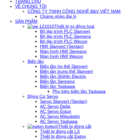
TRANG CHỦ
VỀ CHÚNG TÔI
CÔNG TY TNHH CÔNG NGHỆ B&V VIỆT NAM
Chứng nhận đại lý
SẢN PHẨM
Thiết bị tự động hoá
Bộ lập trình PLC Slanvert
Bộ lập trình PLC Siemens
Bộ lập trình PLC Wecon
HMI Slanvert (Senlan)
Màn hình HMI Siemens
Màn hình HMI Wecon
Biến tần
Biến tần hạ thế Slanvert
Biến tần trung thế Slanvert
Biến tần Shihlin Electric
Biến tần Siemens
Biến tần Yaskawa
Phụ kiện biến tần Yaskawa
Động Cơ Servo
Servo Slanvert (Senlan)
AC Servo Delta
AC Servo Estun
AC Servo Mitsubishi
AC Servo Yaskawa
Thiết bị đóng cắt
Thiết bị đóng cắt LS
Thiết bị đóng cắt Eaton