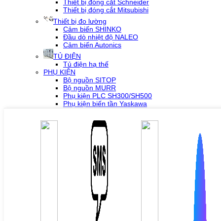
Thiết bị đóng cắt Schneider
Thiết bị đóng cắt Mitsubishi
Thiết bị đo lường
Cảm biến SHINKO
Đầu dò nhiệt độ NALEO
Cảm biến Autonics
TỦ ĐIỆN
Tủ điện hạ thế
PHỤ KIỆN
Bộ nguồn SITOP
Bộ nguồn MURR
Phụ kiện PLC SH300/SH500
Phụ kiện biến tần Yaskawa
Phụ kiện Servo Sigma 5
Phụ kiện Servo Sigma 7
HỖ TRỢ KỸ THUẬT
Tải về /Download
Giải pháp/Ứng dụng
Tài liệu tổng hợp
Tra cứu lỗi biến tần các hãng
DỰ ÁN
LIÊN HỆ
TUYỂN DỤNG
Đăng nhập
Tra cứu lỗi biến tần