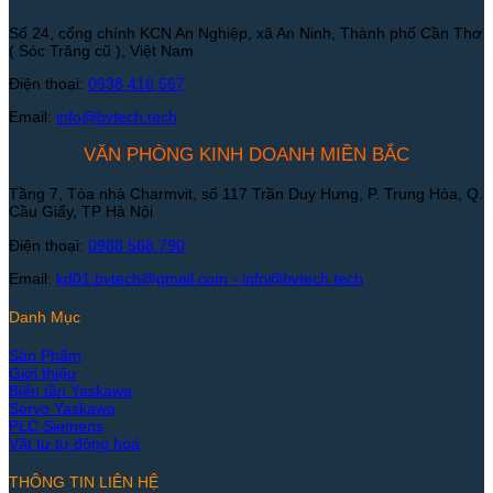
Số 24, cổng chính KCN An Nghiệp, xã An Ninh, Thành phố Cần Thơ
( Sóc Trăng cũ ), Việt Nam
Điện thoại:
0938 416 567
Email:
info@bvtech.tech
VĂN PHÒNG KINH DOANH MIỀN BẮC
Tầng 7, Tòa nhà Charmvit, số 117 Trần Duy Hưng, P. Trung Hòa, Q.
Cầu Giấy, TP Hà Nội
Điện thoại:
0988 568 790
Email:
kd01.bvtech@gmail.com -
info@bvtech.tech
Danh Mục
Sản Phẩm
Giới thiệu
Biến tần Yaskawa
Servo Yaskawa
PLC Siemens
Vật tư tự động hoá
THÔNG TIN LIÊN HỆ