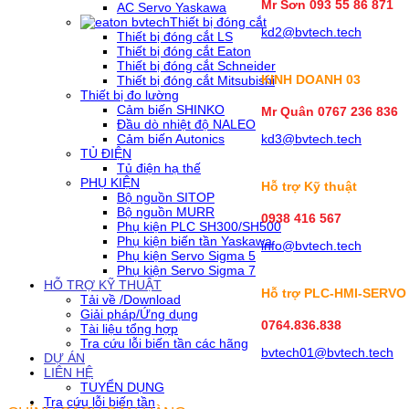
Mr Sơn
093 55 86 871
AC Servo Yaskawa
Thiết bị đóng cắt
kd2@bvtech.tech
Thiết bị đóng cắt LS
Thiết bị đóng cắt Eaton
Thiết bị đóng cắt Schneider
KINH DOANH
03
Thiết bị đóng cắt Mitsubishi
Thiết bị đo lường
Cảm biến SHINKO
Mr Quân 0767 236 836
Đầu dò nhiệt độ NALEO
Cảm biến Autonics
kd3@bvtech.tech
TỦ ĐIỆN
Tủ điện hạ thế
PHỤ KIỆN
Hỗ trợ Kỹ thuật
Bộ nguồn SITOP
Bộ nguồn MURR
0938 416 567
Phụ kiện PLC SH300/SH500
Phụ kiện biến tần Yaskawa
info@bvtech.tech
Phụ kiện Servo Sigma 5
Phụ kiện Servo Sigma 7
HỖ TRỢ KỸ THUẬT
Hỗ trợ PLC-HMI-SERVO
Tải về /Download
Giải pháp/Ứng dụng
0764.836.838
Tài liệu tổng hợp
Tra cứu lỗi biến tần các hãng
bvtech01@bvtech.tech
DỰ ÁN
LIÊN HỆ
TUYỂN DỤNG
Tra cứu lỗi biến tần