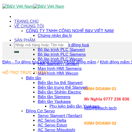
Skip
To
Content
(tạm
TRANG CHỦ
dịch)
VỀ CHÚNG TÔI
CÔNG TY TNHH CÔNG NGHỆ B&V VIỆT NAM
Chứng nhận đại lý
SẢN PHẨM
Tìm
Thiết bị tự động hoá
kiếm:
Bộ lập trình PLC Slanvert
Bộ lập trình PLC Siemens
Bộ lập trình PLC Wecon
Điện - Tự động hóa công nghiệp
/
Khởi động mềm
/
Khởi động mềm 
HMI Slanvert (Senlan)
Màn hình HMI Siemens
HỖ TRỢ TRỰC TUYẾN
Màn hình HMI Wecon
Biến tần
Biến tần hạ thế Slanvert
Biến tần trung thế Slanvert
KINH DOANH 01
Biến tần Shihlin Electric
Biến tần Siemens
Mr Nghĩa 0777 236 836
Biến tần Yaskawa
Phụ kiện biến tần Yaskawa
kd1@bvtech.tech
Động Cơ Servo
Servo Slanvert (Senlan)
AC Servo Delta
KINH DOANH
02
AC Servo Estun
AC Servo Mitsubishi