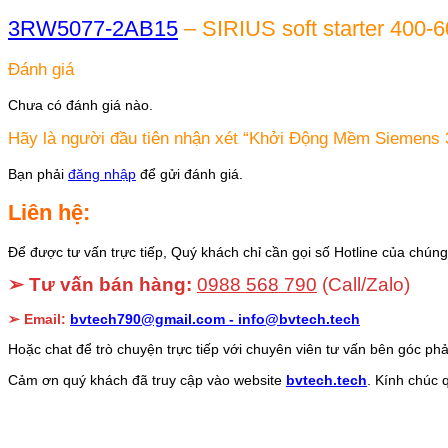
3RW5077-2AB15
– SIRIUS soft starter 400-6
Đánh giá
Chưa có đánh giá nào.
Hãy là người đầu tiên nhận xét “Khởi Động Mềm Siemen
Bạn phải
đăng nhập
để gửi đánh giá.
Liên hệ:
Để được tư vấn trực tiếp, Quý khách chỉ cần gọi số Hotline của chúng 
➢ Tư vấn bán hàng:
0988 568 790
(Call/Zalo)
➢ Email:
bvtech790@gmail.com -
info@bvtech.tech
Hoặc chat để trò chuyện trực tiếp với chuyên viên tư vấn bên góc phả
Cảm ơn quý khách đã truy cập vào website
bvtech.tech
. Kính chúc 