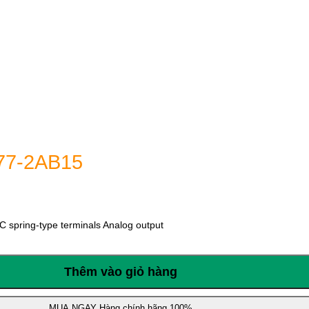
77-2AB15
 spring-type terminals Analog output
Thêm vào giỏ hàng
MUA NGAY
Hàng chính hãng 100%