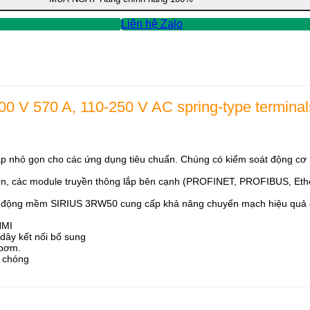
Liên hệ Zalo
00 V 570 A, 110-250 V AC spring-type terminal
p nhỏ gọn cho các ứng dụng tiêu chuẩn. Chúng có kiểm soát động cơ 
iển, các module truyền thông lắp bên cạnh (PROFINET, PROFIBUS, Eth
i động mềm SIRIUS 3RW50 cung cấp khả năng chuyển mạch hiệu quả cho
HMI
 dây kết nối bổ sung
 bơm.
h chóng