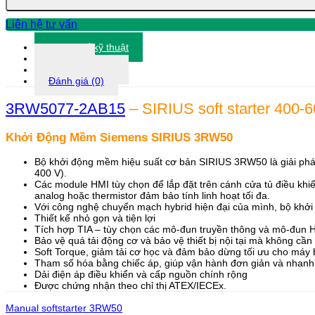
số
lượng
Liên hệ tư vấn
Thông số kỹ thuật
Tài liệu
Thông tin khác
Đánh giá (0)
3RW5077-2AB15
– SIRIUS soft starter 400-6
Khởi Động Mềm Siemens SIRIUS 3RW50
Bộ khởi động mềm hiệu suất cơ bản SIRIUS 3RW50 là giải phá
400 V).
Các module HMI tùy chọn để lắp đặt trên cánh cửa tủ điều kh
analog hoặc thermistor đảm bảo tính linh hoạt tối đa.
Với công nghệ chuyển mạch hybrid hiện đại của mình, bộ khở
Thiết kế nhỏ gọn và tiện lợi
Tích hợp TIA – tùy chọn các mô-đun truyền thông và mô-đun 
Bảo vệ quá tải động cơ và bảo vệ thiết bị nội tại mà không cần
Soft Torque, giảm tải cơ học và đảm bảo dừng tối ưu cho máy
Tham số hóa bằng chiếc áp, giúp vận hành đơn giản và nhan
Dải điện áp điều khiển và cấp nguồn chính rộng
Được chứng nhận theo chỉ thị ATEX/IECEx.
Manual softstarter 3RW50