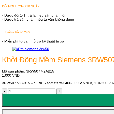
ĐỔI MỚI TRONG 30 NGÀY
- Được đổi 1-1, trả lại nếu sản phẩm lỗi
- Được trả sản phẩm nếu tư vấn không đúng
Tư vấn & hỗ trợ 24/7
- Miễn phí tư vấn, hỗ trợ kỹ thuật từ xa
Khởi Động Mềm Siemens 3RW50
Mã sản phẩm:
3RW5077-2AB15
1.000
VNĐ
3RW5077-2AB15 – SIRIUS soft starter 400-600 V 570 A, 110-250 V AC
Khởi
Động
Mềm
Siemens
3RW5077-
2AB15