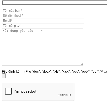
File đính kèm: (File "doc", "docx", "xls", "xlsx", "ppt", "pptx", "pdf" /M