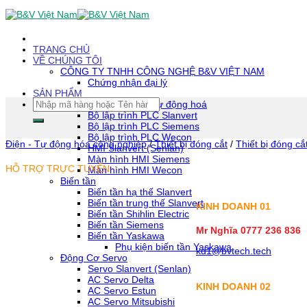
Skip
To
Content
(tạm
TRANG CHỦ
dịch)
VỀ CHÚNG TÔI
CÔNG TY TNHH CÔNG NGHỆ B&V VIỆT NAM
Chứng nhận đại lý
SẢN PHẨM
Tìm
Thiết bị tự động hoá
kiếm:
Bộ lập trình PLC Slanvert
Bộ lập trình PLC Siemens
Bộ lập trình PLC Wecon
Điện - Tự động hóa công nghiệp
/
Thiết bị đóng cắt
/
Thiết bị đóng cắ
HMI Slanvert (Senlan)
Màn hình HMI Siemens
HỖ TRỢ TRỰC TUYẾN
Màn hình HMI Wecon
Biến tần
Biến tần hạ thế Slanvert
Biến tần trung thế Slanvert
KINH DOANH 01
Biến tần Shihlin Electric
Biến tần Siemens
Mr Nghĩa 0777 236 836
Biến tần Yaskawa
Phụ kiện biến tần Yaskawa
kd1@bvtech.tech
Động Cơ Servo
Servo Slanvert (Senlan)
AC Servo Delta
KINH DOANH
02
AC Servo Estun
AC Servo Mitsubishi