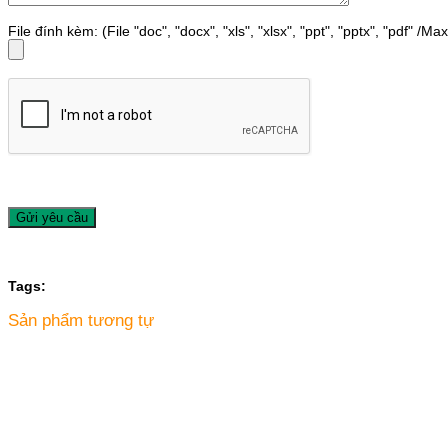
File đính kèm: (File "doc", "docx", "xls", "xlsx", "ppt", "pptx", "pdf" /M
Tags:
Sản phẩm tương tự