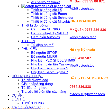
Mr Sơn
093 55 86 871
AC Servo Yaskawa
Thiết bị đóng cắt
kd2@bvtech.tech
Thiết bị đóng cắt LS
Thiết bị đóng cắt Eaton
Thiết bị đóng cắt Schneider
KINH DOANH
03
Thiết bị đóng cắt Mitsubishi
Thiết bị đo lường
Cảm biến SHINKO
Mr Quân 0767 236 836
Đầu dò nhiệt độ NALEO
Cảm biến Autonics
kd3@bvtech.tech
TỦ ĐIỆN
Tủ điện hạ thế
PHỤ KIỆN
Hỗ trợ Kỹ thuật
Bộ nguồn SITOP
Bộ nguồn MURR
0938 416 567
Phụ kiện PLC SH300/SH500
Phụ kiện biến tần Yaskawa
info@bvtech.tech
Phụ kiện Servo Sigma 5
Phụ kiện Servo Sigma 7
HỖ TRỢ KỸ THUẬT
Hỗ trợ PLC-HMI-SERVO
Tải về /Download
Giải pháp/Ứng dụng
0764.836.838
Tài liệu tổng hợp
Tra cứu lỗi biến tần các hãng
bvtech01@bvtech.tech
DỰ ÁN
LIÊN HỆ
TUYỂN DỤNG
Tra cứu lỗi biến tần