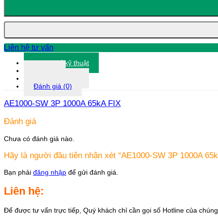
3P
1000A
65kA
FIX
số
lượng
Liên hệ tư vấn
Thông số kỹ thuật
Tài liệu
Thông tin khác
Đánh giá (0)
AE1000-SW 3P 1000A 65kA FIX
Đánh giá
Chưa có đánh giá nào.
Hãy là người đầu tiên nhận xét “AE1000-SW 3P 1000A 65k
Bạn phải
đăng nhập
để gửi đánh giá.
Liên hệ:
Để được tư vấn trực tiếp, Quý khách chỉ cần gọi số Hotline của chúng 