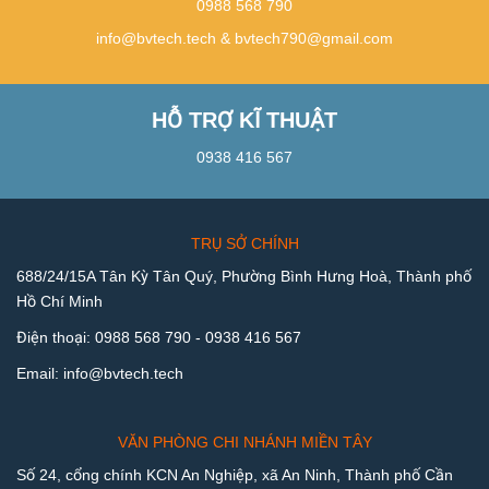
0988 568 790
info@bvtech.tech
&
bvtech790@gmail.com
HỖ TRỢ KĨ THUẬT
0938 416 567
TRỤ SỞ CHÍNH
688/24/15A Tân Kỳ Tân Quý, Phường Bình Hưng Hoà, Thành phố
Hồ Chí Minh
Điện thoại:
0988 568 790
-
0938 416 567
Email:
info@bvtech.tech
VĂN PHÒNG CHI NHÁNH MIỀN TÂY
Số 24, cổng chính KCN An Nghiệp, xã An Ninh, Thành phố Cần