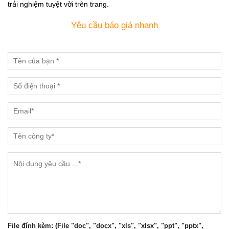
trải nghiệm tuyệt vời trên trang.
Yêu cầu báo giá nhanh
File đính kèm: (File "doc", "docx", "xls", "xlsx", "ppt", "pptx",