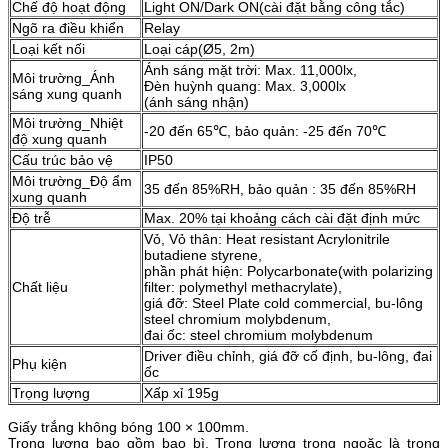
Chế độ hoạt động
Light ON/Dark ON(cài đặt bằng công tắc)
Ngõ ra điều khiển
Relay
Loại kết nối
Loại cáp(Ø5, 2m)
Ánh sáng mặt trời: Max. 11,000lx,
Môi trường_Ánh
Đèn huỳnh quang: Max. 3,000lx
sáng xung quanh
(ánh sáng nhận)
Môi trường_Nhiệt
-20 đến 65℃, bảo quản: -25 đến 70℃
độ xung quanh
Cấu trúc bảo vệ
IP50
Môi trường_Độ ẩm
35 đến 85%RH, bảo quản : 35 đến 85%RH
xung quanh
Độ trễ
Max. 20% tại khoảng cách cài đặt định mức
Vỏ, Vỏ thân: Heat resistant Acrylonitrile
butadiene styrene,
phần phát hiện: Polycarbonate(with polarizing
Chất liệu
filter: polymethyl methacrylate),
giá đỡ: Steel Plate cold commercial, bu-lông
steel chromium molybdenum,
đai ốc: steel chromium molybdenum
Driver điều chỉnh, giá đỡ cố định, bu-lông, đai
Phụ kiện
ốc
Trọng lượng
Xấp xỉ 195g
Giấy trắng không bóng 100 × 100mm.
Trọng lượng bao gồm bao bì. Trọng lượng trong ngoặc là trọng