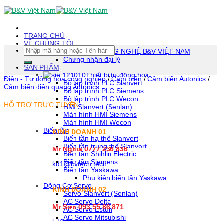
Skip
To
Content
(tạm
TRANG CHỦ
dịch)
VỀ CHÚNG TÔI
Tìm
CÔNG TY TNHH CÔNG NGHỆ B&V VIỆT NAM
kiếm:
Chứng nhận đại lý
SẢN PHẨM
Thiết bị tự động hoá
Điện - Tự động hóa công nghiệp
/
Cảm biến
/
Cảm biến Autonics
/
Bộ lập trình PLC Slanvert
Cảm biến điện quang Autonics
Bộ lập trình PLC Siemens
Bộ lập trình PLC Wecon
HỖ TRỢ TRỰC TUYẾN
HMI Slanvert (Senlan)
Màn hình HMI Siemens
Màn hình HMI Wecon
Biến tần
KINH DOANH 01
Biến tần hạ thế Slanvert
Biến tần trung thế Slanvert
Mr Nghĩa 0777 236 836
Biến tần Shihlin Electric
Biến tần Siemens
kd1@bvtech.tech
Biến tần Yaskawa
Phụ kiện biến tần Yaskawa
Động Cơ Servo
KINH DOANH
02
Servo Slanvert (Senlan)
AC Servo Delta
Mr Sơn
093 55 86 871
AC Servo Estun
AC Servo Mitsubishi