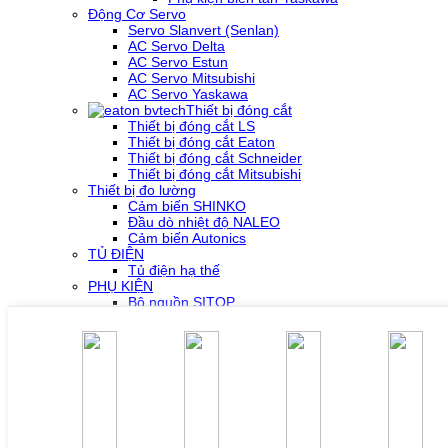
Động Cơ Servo
Servo Slanvert (Senlan)
AC Servo Delta
AC Servo Estun
AC Servo Mitsubishi
AC Servo Yaskawa
Thiết bị đóng cắt
Thiết bị đóng cắt LS
Thiết bị đóng cắt Eaton
Thiết bị đóng cắt Schneider
Thiết bị đóng cắt Mitsubishi
Thiết bị đo lường
Cảm biến SHINKO
Đầu dò nhiệt độ NALEO
Cảm biến Autonics
TỦ ĐIỆN
Tủ điện hạ thế
PHỤ KIỆN
Bộ nguồn SITOP
Bộ nguồn MURR
Phụ kiện PLC SH300/SH500
Phụ kiện biến tần Yaskawa
Phụ kiện Servo Sigma 5
Phụ kiện Servo Sigma 7
HỖ TRỢ KỸ THUẬT
Tải về /Download
Giải pháp/Ứng dụng
Tài liệu tổng hợp