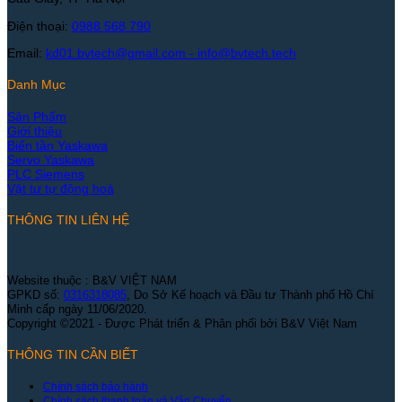
Điện thoại:
0988 568 790
Email:
kd01.bvtech@gmail.com -
info@bvtech.tech
Danh Mục
Sản Phẩm
Giới thiệu
Biến tần Yaskawa
Servo Yaskawa
PLC Siemens
Vật tư tự động hoá
THÔNG TIN LIÊN HỆ
Website thuộc : B&V VIỆT NAM
GPKD số:
0316318085
, Do Sở Kế hoạch và Đầu tư Thành phố Hồ Chí
Minh cấp ngày 11/06/2020.
Copyright ©2021 - Được Phát triển & Phân phối bởi B&V Việt Nam
THÔNG TIN CẦN BIẾT
Chính sách bảo hành
Chính sách thanh toán và Vận Chuyển