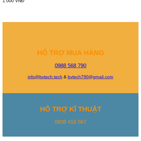
1.000
VNĐ
HỖ TRỢ MUA HÀNG
0988 568 790
info@bvtech.tech
&
bvtech790@gmail.com
HỖ TRỢ KĨ THUẬT
0938 416 567