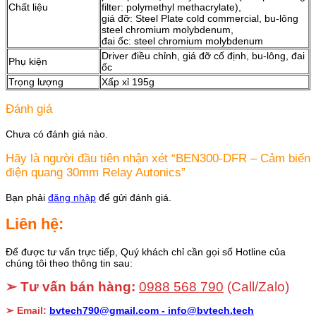
Chất liệu
filter: polymethyl methacrylate),
giá đỡ: Steel Plate cold commercial, bu-lông
steel chromium molybdenum,
đai ốc: steel chromium molybdenum
Driver điều chỉnh, giá đỡ cố định, bu-lông, đai
Phụ kiện
ốc
Trọng lượng
Xấp xỉ 195g
Đánh giá
Chưa có đánh giá nào.
Hãy là người đầu tiên nhận xét “BEN300-DFR – Cảm biến
điện quang 30mm Relay Autonics”
Bạn phải
đăng nhập
để gửi đánh giá.
Liên hệ:
Để được tư vấn trực tiếp, Quý khách chỉ cần gọi số Hotline của
chúng tôi theo thông tin sau:
➢ Tư vấn bán hàng:
0988 568 790
(Call/Zalo)
➢ Email:
bvtech790@gmail.com -
info@bvtech.tech