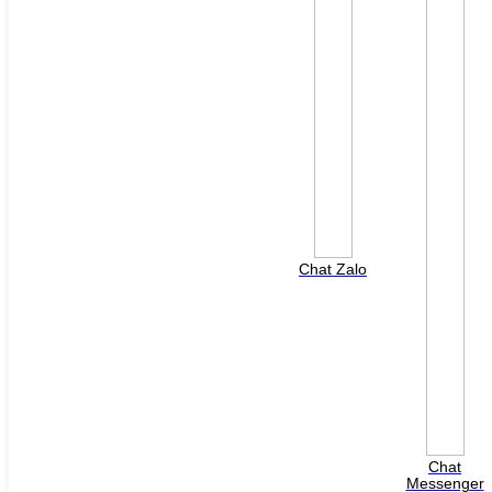
File đính kèm: (File "doc", "docx", "xls", "xlsx", "ppt",
"pptx", "pdf" /Max 10MB)
Chat Zalo
HOTLINE HỖ TRỢ
0988 568 790
Chat
8h00 - 17h00 ( Thứ 2 - Thứ 7 )
Messenger