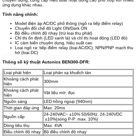
chuyên dụng, cung cấp hiệu suất hoạt động cao phù hợp với nhiều
ứng dụng khác nhau.
Tính năng chính:
Model điện áp AC/DC phổ thông (ngõ ra tiếp điểm relay)
Chuyển đổi chế độ Light ON/Dark ON
Bộ điều chỉnh độ nhạy (trừ loại thu phát)
Chỉ thị ổn định (LED xanh lá) và chỉ thị hoạt động (LED đỏ)
IC cảm biến chuyên dụng, hiệu suất cao
Loại ngõ ra: tiếp điểm relay (loại AC/DC), NPN/PNP mạch thu
hở (loại DC)
Thông số kỹ thuật Autonics BEN300-DFR:
Loại phát hiện
Loại phản xạ khuếch tán
Khoảng cách phát
300mm
hiện
Khoảng cách phát
Vật liệu mờ, đục
hiện
Nguồn sáng
LED hồng ngoại (940nm)
Thời gian đáp ứng
Max. 20ms
24-240VAC~ ±10% 50/60Hz, 24-240VDC
Nguồn cấp
±10%(sóng P-P: max. 10%)
Dòng tiêu thụ
Max. 4VA
Điều chỉnh độ nhạy
Bộ điều chỉnh độ nhạy