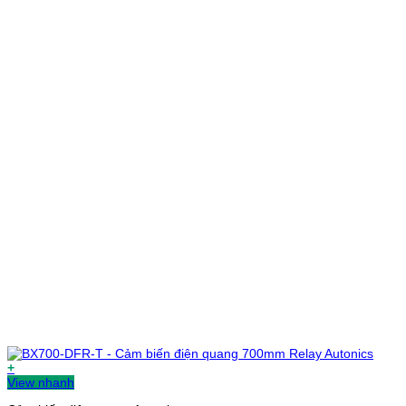
+
View nhanh