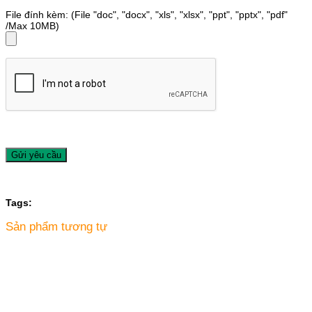
File đính kèm: (File "doc", "docx", "xls", "xlsx", "ppt", "pptx", "pdf"
/Max 10MB)
Tags:
Sản phẩm tương tự