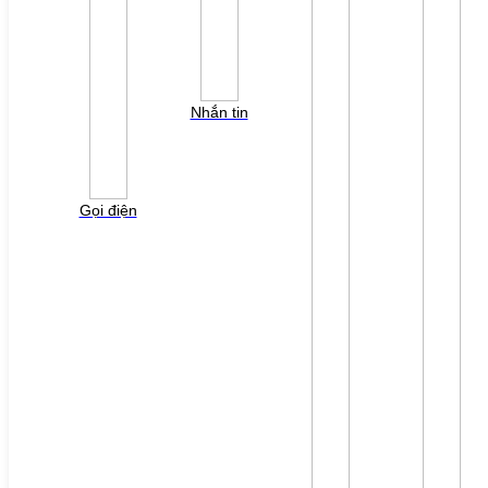
Tra cứu lỗi biến tần các hãng
DỰ ÁN
LIÊN HỆ
TUYỂN DỤNG
Đăng nhập
Tra cứu lỗi biến tần
Nhắn tin
YÊU CẦU BÁO GIÁ
Vui lòng điền thông tin form bên dưới để chúng tôi
liên hệ gởi báo giá cho quý khách!
Gọi điện