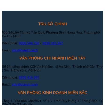
TRỤ SỞ CHÍNH
688/24/15A Tân Kỳ Tân Quý, Phường Bình Hưng Hoà, Thành phố
Hồ Chí Minh
Điện thoại:
0988 568 790
-
0938 416 567
Email:
info@bvtech.tech
VĂN PHÒNG CHI NHÁNH MIỀN TÂY
Số 24, cổng chính KCN An Nghiệp, xã An Ninh, Thành phố Cần Thơ
( Sóc Trăng cũ ), Việt Nam
Điện thoại:
0938 416 567
Email:
info@bvtech.tech
VĂN PHÒNG KINH DOANH MIỀN BẮC
Tầng 7, Tòa nhà Charmvit, số 117 Trần Duy Hưng, P. Trung Hòa, Q.
Cầu Giấy, TP Hà Nội