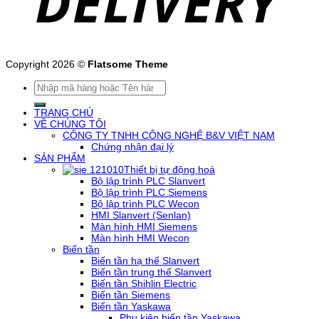
Copyright 2026 ©
Flatsome Theme
Tìm
kiếm:
TRANG CHỦ
VỀ CHÚNG TÔI
CÔNG TY TNHH CÔNG NGHỆ B&V VIỆT NAM
Chứng nhận đại lý
SẢN PHẨM
Thiết bị tự động hoá
Bộ lập trình PLC Slanvert
Bộ lập trình PLC Siemens
Bộ lập trình PLC Wecon
HMI Slanvert (Senlan)
Màn hình HMI Siemens
Màn hình HMI Wecon
Biến tần
Biến tần hạ thế Slanvert
Biến tần trung thế Slanvert
Biến tần Shihlin Electric
Biến tần Siemens
Biến tần Yaskawa
Phụ kiện biến tần Yaskawa