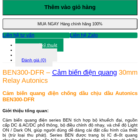
DFR
-
Thêm vào giỏ hàng
Cảm
biến
điện
MUA NGAY
Hàng chính hãng 100%
quang
30mm
Liên hệ tư vấn
Liên hệ Zalo
Relay
Autonics
Thông số kỹ thuật
số
Tài liệu
lượng
Thông tin khác
Đánh giá (0)
BEN300-DFR –
Cảm biến điện quang
30mm
Relay Autonics
Cảm biến quang điện chống dầu chịu dầu Autonics
BEN300-DFR
Giới thiệu tổng quan:
Cảm biến quang điện series BEN tích hợp bộ khuếch đại, nguồn
cấp DC & AC/DC phổ thông, bộ điều chỉnh độ nhạy, và chế độ Light
ON / Dark ON, giúp người dùng dễ dàng cài đặt cấu hình của thiết
bị (trừ loại thu phát). Series BEN được trang bị IC đi-ốt quang