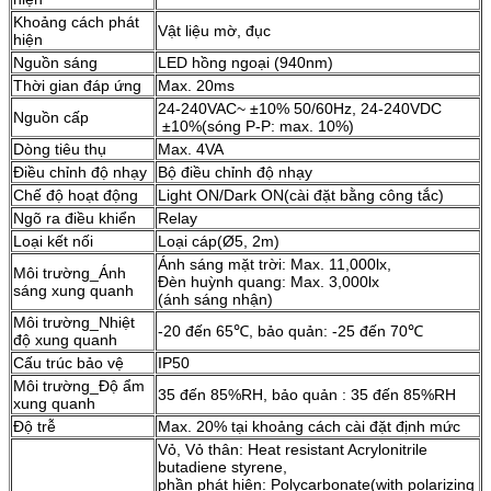
Khoảng cách phát
Vật liệu mờ, đục
hiện
Nguồn sáng
LED hồng ngoại (940nm)
Thời gian đáp ứng
Max. 20ms
24-240VAC~ ±10% 50/60Hz, 24-240VDC
Nguồn cấp
±10%(sóng P-P: max. 10%)
Dòng tiêu thụ
Max. 4VA
Điều chỉnh độ nhạy
Bộ điều chỉnh độ nhạy
Chế độ hoạt động
Light ON/Dark ON(cài đặt bằng công tắc)
Ngõ ra điều khiển
Relay
Loại kết nối
Loại cáp(Ø5, 2m)
Ánh sáng mặt trời: Max. 11,000lx,
Môi trường_Ánh
Đèn huỳnh quang: Max. 3,000lx
sáng xung quanh
(ánh sáng nhận)
Môi trường_Nhiệt
-20 đến 65℃, bảo quản: -25 đến 70℃
độ xung quanh
Cấu trúc bảo vệ
IP50
Môi trường_Độ ẩm
35 đến 85%RH, bảo quản : 35 đến 85%RH
xung quanh
Độ trễ
Max. 20% tại khoảng cách cài đặt định mức
Vỏ, Vỏ thân: Heat resistant Acrylonitrile
butadiene styrene,
phần phát hiện: Polycarbonate(with polarizing